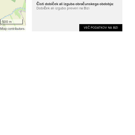
Čisti dobiček ali izguba obračunskega obdobja:
Dobiček ali izgubo preveri na Bizi
500 m
VEČ PODATKOV NA BIZI
Map contributors