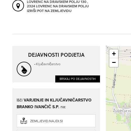
LOVRENC NA DRAVSKEM POLJU 130 ,
2324 LOVRENC NA DRAVSKEM POLJU
IZRIŠI POT NA ZEMLJEVIDU
+
DEJAVNOSTI PODJETJA
−
Ključavničarstvo
BRSKAJ PO DEJAVNOSTIH
Išči
VARJENJE IN KLJUČAVNIČARSTVO
BRANKO IVANČIČ S.P.
na:
ZEMLJEVID.NAJDI.SI