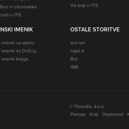
Vsi kraji v iTIS
tvo in informatika
osti v iTIS
NSKI IMENIK
OSTALE STORITVE
 imenik na spletu
siol.net
i imenik na DVD-ju
najdi.si
 imenik knjiga
Bizi
1188
© TSmedia, d.o.o.
Panoge
Kraji
Dejavnosti