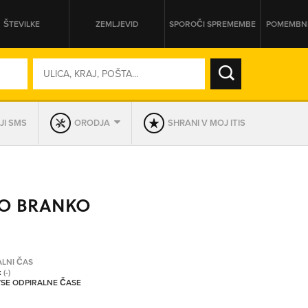
ŠTEVILKE
ZEMLJEVID
SPOROČI SPREMEMBE
POMEMBNE
SO ODPRTA V
JI SMS
ORODJA
SHRANI V MOJ ITIS
DAN
SO TRENUTNO ODPRTA
VO BRANKO
PRIKAŽI PODJETJA KI IMAJO
ALNI ČAS
:
(-)
 VSE ODPIRALNE ČASE