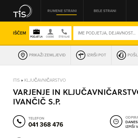
RUMENE STRANI
BELE STRANI
IŠČEM
PRIKAŽI ZEMLJEVID
IZRIŠI POT
POŠL
REGIJA
ITIS
»
KLJUČAVNIČARSTVO
VARJENJE IN KLJUČAVNIČARST
OMREŽNA ŠT.
IVANČIČ S.P.
ODPIR
TELEFON
DANES
041 368 476
IZPIŠI