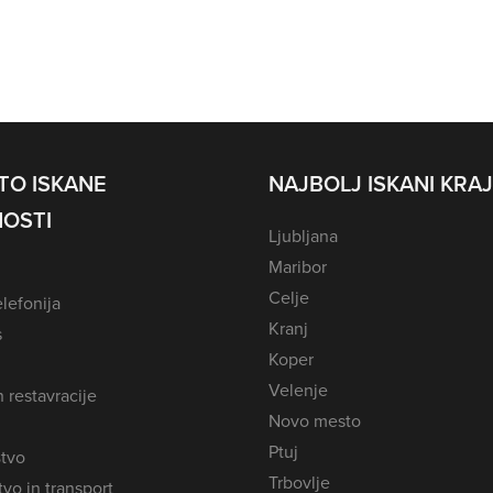
TO ISKANE
NAJBOLJ ISKANI KRAJ
OSTI
Ljubljana
Maribor
Celje
lefonija
Kranj
s
Koper
Velenje
n restavracije
Novo mesto
Ptuj
tvo
Trbovlje
vo in transport