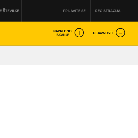
 ŠTEVILKE
PRIJAVITE SE
REGISTRACIJA
NAPREDNO
DEJAVNOSTI
ISKANJE
OD
DO
URA
URA
SO NON-STOP ODPRTA