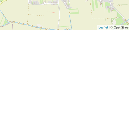
Leaflet
| © OpenStreet