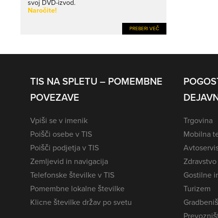
svoj DVD-izvod.
Naročite!
PREBERI VEČ
TIS NA SPLETU – POMEMBNE
POGOS
POVEZAVE
DEJAVN
Vpiši se v imenik
Trgovina
Poišči osebe v TIS
Mobilna te
Poišči podjetja v TIS
Avtoservi
Zemljevid in navigacija
Zdravstvo
Telefonske številke v TIS
Gostilne i
Pomembne lokalne številke
Turizem
Klicne številke držav po svetu
Gradbeniš
Prevozništ