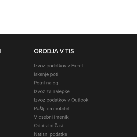
I
ORODJA V TIS
Izvoz podatkov v Excel
Iskanje poti
Potni nalog
Izvoz za nalepke
Izvoz podatkov v Outlook
Pošlji na mobitel
V osebni imenik
Odpiralni časi
Natisni podatke