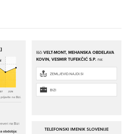
I
Išči
VELT-MONT, MEHANSKA OBDELAVA
KOVIN, VESMIR TUFEKČIĆ S.P.
na:
ZEMLJEVID.NAJDI.SI
BIZI
rijavite na Bizi.
everi na Bizi
TELEFONSKI IMENIK SLOVENIJE
ga obdobja: