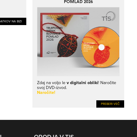
POMLAD 2026
ATKOV NA BIZI
Zdaj na voljo le
v digitalni obliki
! Naročite
svoj DVD-izvod.
Naročite!
PREBERI VEČ