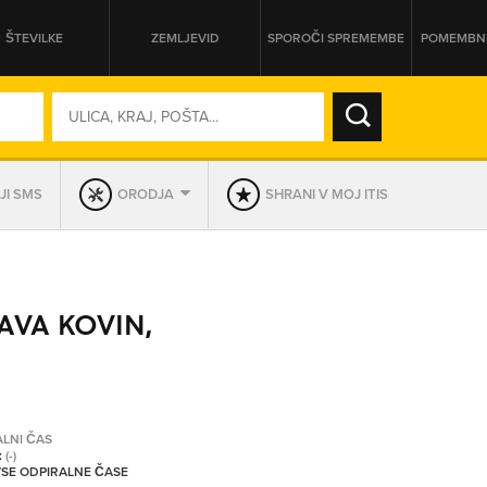
ŠTEVILKE
ZEMLJEVID
SPOROČI SPREMEMBE
POMEMBNE
SO ODPRTA V
JI SMS
ORODJA
SHRANI V MOJ ITIS
DAN
SO TRENUTNO ODPRTA
AVA KOVIN,
PRIKAŽI PODJETJA KI IMAJO
ALNI ČAS
:
(-)
 VSE ODPIRALNE ČASE