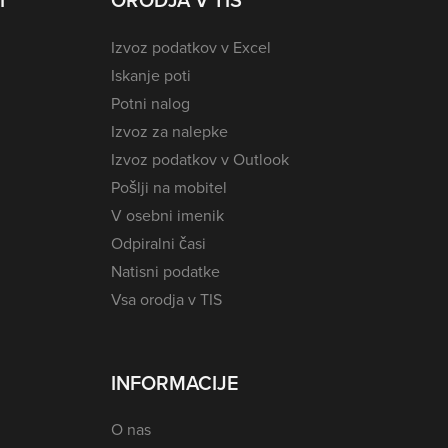
I
ORODJA V TIS
Izvoz podatkov v Excel
Iskanje poti
Potni nalog
Izvoz za nalepke
Izvoz podatkov v Outlook
Pošlji na mobitel
V osebni imenik
Odpiralni časi
Natisni podatke
Vsa orodja v TIS
INFORMACIJE
O nas