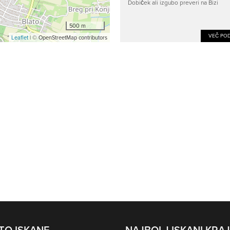
Dobiček ali izgubo preveri na Bizi
500 m
VEČ POD
Leaflet
| © OpenStreetMap contributors