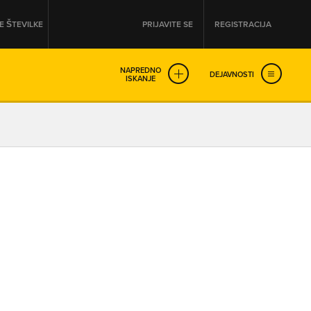
 ŠTEVILKE
PRIJAVITE SE
REGISTRACIJA
NAPREDNO
DEJAVNOSTI
ISKANJE
OD
DO
URA
URA
SO NON-STOP ODPRTA