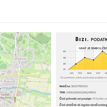
PODATK
* Za podroben prikaz poslovanja podjetja se p
Matična:
9625780000
TRR:
SI56028430266241803
Čisti prihodki od prodaje:
Prihodke pr
Čisti dobiček ali izguba obračunske