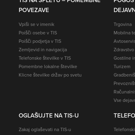
TIS NA SPLETU – POMEMBNE
POGOS
POVEZAVE
DEJAVN
Vpiši se v imenik
Trgovina
Poišči osebe v TIS
Mobilna te
Poišči podjetja v TIS
Avtoservi
Zemljevid in navigacija
Zdravstvo
Telefonske številke v TIS
Gostilne i
Pomembne lokalne številke
Turizem
Klicne številke držav po svetu
Gradbeniš
Prevozništ
Računalniš
Vse dejavn
OGLAŠUJTE NA TIS-U
TELEFO
Zakaj oglaševati na TIS-u
Telefonski