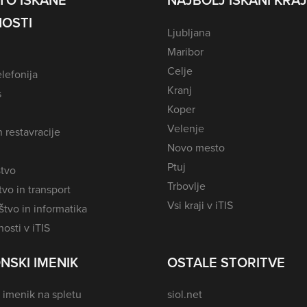
TO ISKANE
NAJBOLJ ISKANI KRAJ
OSTI
Ljubljana
Maribor
Celje
lefonija
Kranj
s
Koper
Velenje
n restavracije
Novo mesto
Ptuj
tvo
Trbovlje
vo in transport
Vsi kraji v iTIS
tvo in informatika
osti v iTIS
NSKI IMENIK
OSTALE STORITVE
 imenik na spletu
siol.net