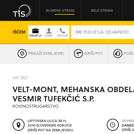
RUMENE STRANI
BELE STRANI
IŠČEM
PRIKAŽI ZEMLJEVID
IZRIŠI POT
POŠL
REGIJA
VIR: BIZI
VELT-MONT, MEHANSKA OBDEL
OMREŽNA ŠT.
VESMIR TUFEKČIĆ S.P.
KOVINOSTRUGARSTVO
LIPTOVSKA ULICA 38 H,
ODPIR
3210 SLOVENSKE KONJICE
DANES
IZPIŠI
IZRIŠI POT NA ZEMLJEVIDU