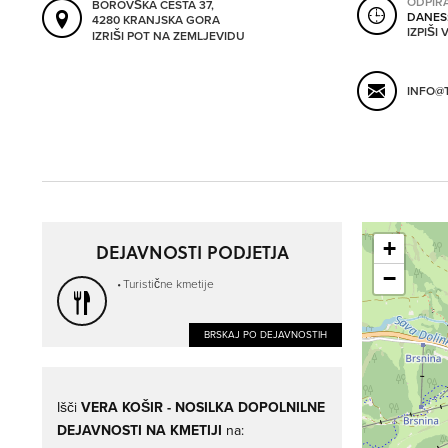
ODPIR
BOROVŠKA CESTA 37,
DANES
4280 KRANJSKA GORA
IZPIŠI
IZRIŠI POT NA ZEMLJEVIDU
INFO@
+
DEJAVNOSTI PODJETJA
−
Turistične kmetije
BRSKAJ PO DEJAVNOSTIH
Išči
VERA KOŠIR - NOSILKA DOPOLNILNE
DEJAVNOSTI NA KMETIJI
na: