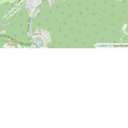
Leaflet
| © OpenStreet