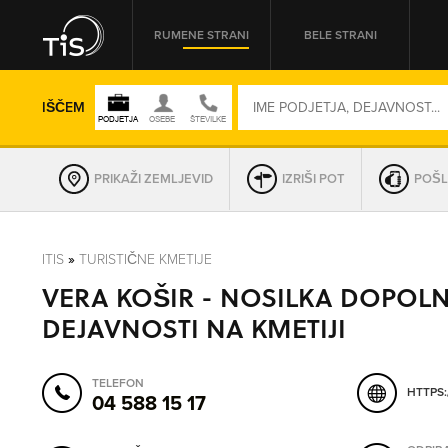
RUMENE STRANI
BELE STRANI
IŠČEM
PRIKAŽI ZEMLJEVID
IZRIŠI POT
POŠL
REGIJA
ITIS
»
TURISTIČNE KMETIJE
VERA KOŠIR - NOSILKA DOPOLN
OMREŽNA ŠT.
DEJAVNOSTI NA KMETIJI
TELEFON
HTTPS:
04 588 15 17