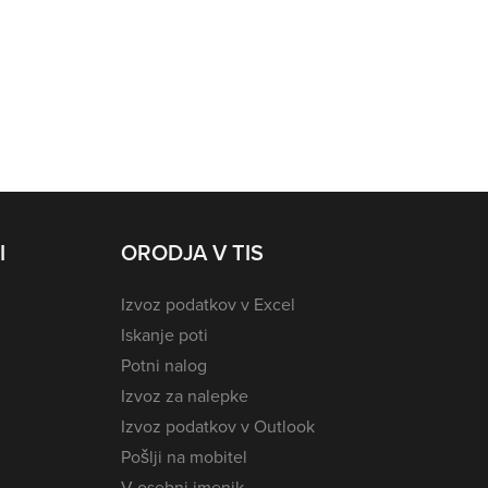
I
ORODJA V TIS
Izvoz podatkov v Excel
Iskanje poti
Potni nalog
Izvoz za nalepke
Izvoz podatkov v Outlook
Pošlji na mobitel
V osebni imenik