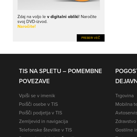
Zdaj na voljo le
v digitalni obliki
! Naročite
svoj DVD-izvod.
Naročite!
PREBERI VEČ
TIS NA SPLETU – POMEMBNE
POGOS
POVEZAVE
DEJAVN
Vpiši se v imenik
Trgovina
Poišči osebe v TIS
Mobilna te
Poišči podjetja v TIS
Avtoservi
Zemljevid in navigacija
Zdravstvo
Telefonske številke v TIS
Gostilne i