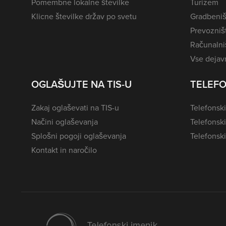
Pomembne lokalne številke
Turizem
Klicne številke držav po svetu
Gradbeniš
Prevozništ
Računalniš
Vse dejavn
OGLAŠUJTE NA TIS-U
TELEFO
Zakaj oglaševati na TIS-u
Telefonski
Načini oglaševanja
Telefonsk
Splošni pogoji oglaševanja
Telefonski
Kontakt in naročilo