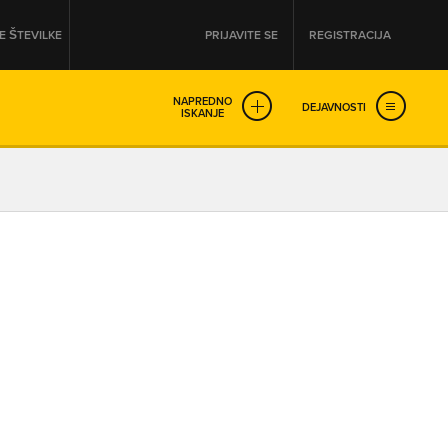
 ŠTEVILKE
PRIJAVITE SE
REGISTRACIJA
NAPREDNO
DEJAVNOSTI
ISKANJE
OD
DO
URA
URA
SO NON-STOP ODPRTA