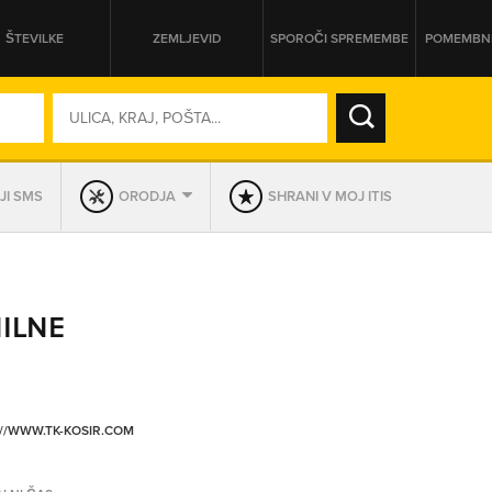
ŠTEVILKE
ZEMLJEVID
SPOROČI SPREMEMBE
POMEMBNE
SO ODPRTA V
JI SMS
ORODJA
SHRANI V MOJ ITIS
DAN
SO TRENUTNO ODPRTA
ILNE
PRIKAŽI PODJETJA KI IMAJO
//WWW.TK-KOSIR.COM