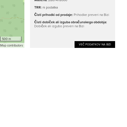
Matična:
2867478000
TRR:
ni podatka
Čisti prihodki od prodaje:
Prihodke preveri na Bizi
Čisti dobiček ali izguba obračunskega obdobja:
Dobiček ali izgubo preveri na Bizi
500 m
VEČ PODATKOV NA BIZI
Map contributors