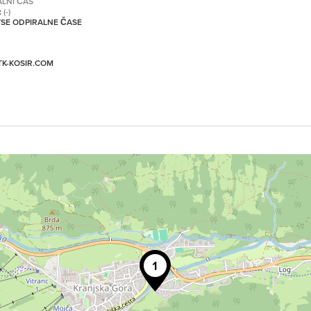
ALNI ČAS
:
(-)
 VSE ODPIRALNE ČASE
TK-KOSIR.COM