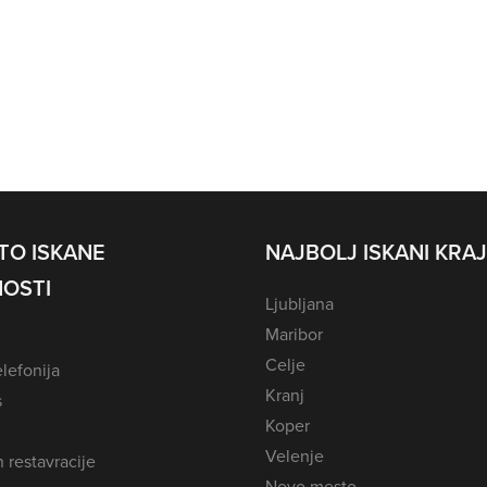
TO ISKANE
NAJBOLJ ISKANI KRAJ
OSTI
Ljubljana
Maribor
Celje
lefonija
Kranj
s
Koper
Velenje
n restavracije
Novo mesto