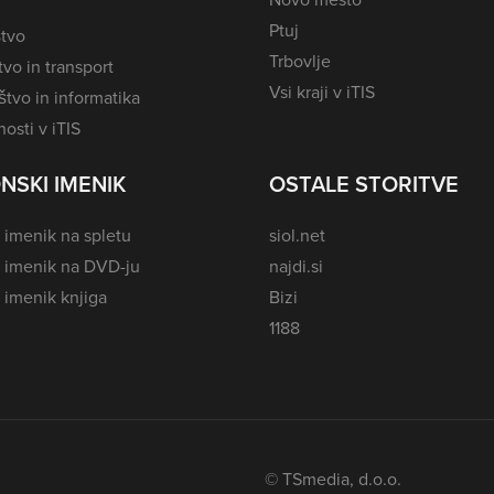
Ptuj
tvo
Trbovlje
vo in transport
Vsi kraji v iTIS
tvo in informatika
osti v iTIS
NSKI IMENIK
OSTALE STORITVE
 imenik na spletu
siol.net
i imenik na DVD-ju
najdi.si
 imenik knjiga
Bizi
1188
© TSmedia, d.o.o.