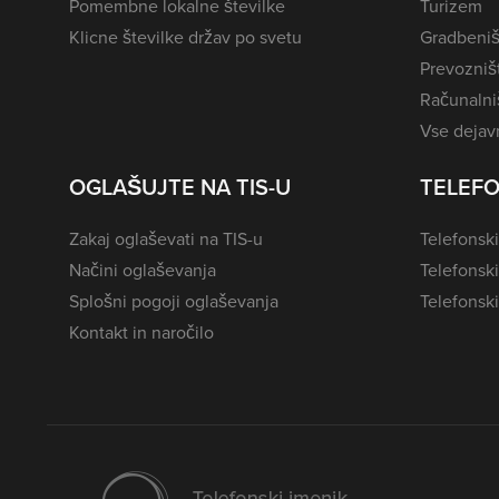
Pomembne lokalne številke
Turizem
Klicne številke držav po svetu
Gradbeniš
Prevozništ
Računalniš
Vse dejavn
OGLAŠUJTE NA TIS-U
TELEFO
Zakaj oglaševati na TIS-u
Telefonski
Načini oglaševanja
Telefonsk
Splošni pogoji oglaševanja
Telefonski
Kontakt in naročilo