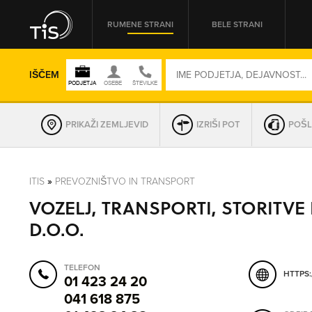
RUMENE STRANI
BELE STRANI
IŠČEM
PRIKAŽI ZEMLJEVID
IZRIŠI POT
POŠL
REGIJA
ITIS
»
PREVOZNIŠTVO IN TRANSPORT
VOZELJ, TRANSPORTI, STORITVE
OMREŽNA ŠT.
D.O.O.
TELEFON
HTTPS:
01 423 24 20
041 618 875