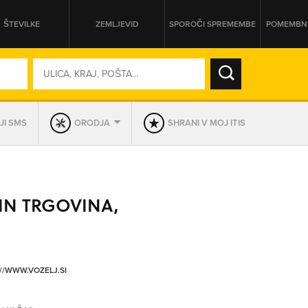
ŠTEVILKE
ZEMLJEVID
SPOROČI SPREMEMBE
POMEMBNE
SO ODPRTA V
JI SMS
ORODJA
SHRANI V MOJ ITIS
DAN
SO TRENUTNO ODPRTA
 IN TRGOVINA,
PRIKAŽI PODJETJA KI IMAJO
//WWW.VOZELJ.SI