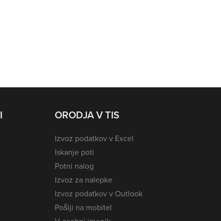
I
ORODJA V TIS
Izvoz podatkov v Excel
Iskanje poti
Potni nalog
Izvoz za nalepke
Izvoz podatkov v Outlook
Pošlji na mobitel