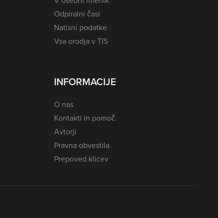
V osebni imenik
Odpiralni časi
Natisni podatke
Vsa orodja v TIS
INFORMACIJE
O nas
Kontakti in pomoč
Avtorji
Pravna obvestila
Prepoved klicev