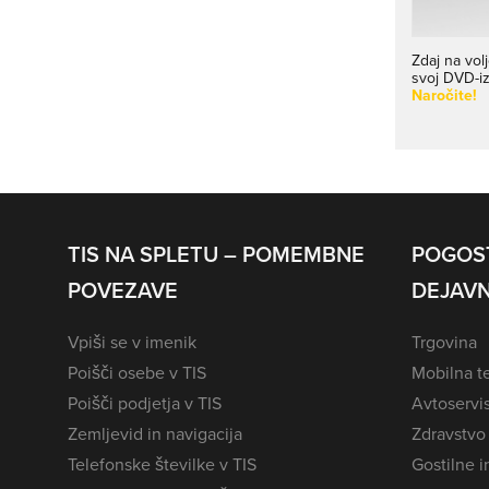
Zdaj na vol
svoj DVD-i
Naročite!
TIS NA SPLETU – POMEMBNE
POGOS
POVEZAVE
DEJAVN
Vpiši se v imenik
Trgovina
Poišči osebe v TIS
Mobilna te
Poišči podjetja v TIS
Avtoservi
Zemljevid in navigacija
Zdravstvo
Telefonske številke v TIS
Gostilne i