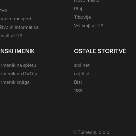
Novo mesto
Ptuj
tvo
Trbovlje
vo in transport
Vsi kraji v iTIS
tvo in informatika
osti v iTIS
NSKI IMENIK
OSTALE STORITVE
 imenik na spletu
siol.net
i imenik na DVD-ju
najdi.si
 imenik knjiga
Bizi
1188
© TSmedia, d.o.o.