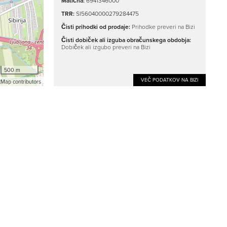
Matična:
6941346000
TRR:
SI56040000279284475
Čisti prihodki od prodaje:
Prihodke preveri na Bizi
Čisti dobiček ali izguba obračunskega obdobja:
Dobiček ali izgubo preveri na Bizi
500 m
VEČ PODATKOV NA BIZI
Map contributors