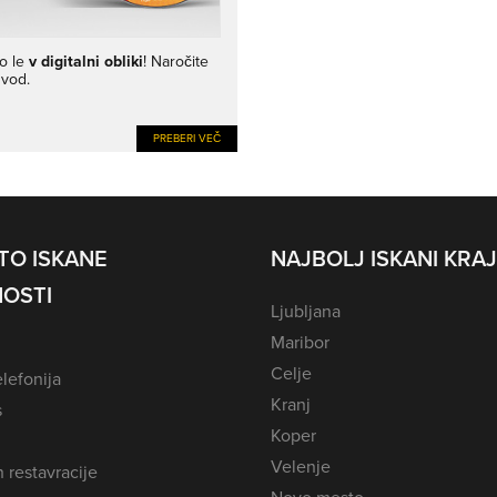
jo le
v digitalni obliki
! Naročite
zvod.
PREBERI VEČ
TO ISKANE
NAJBOLJ ISKANI KRAJ
OSTI
Ljubljana
Maribor
Celje
lefonija
Kranj
s
Koper
Velenje
n restavracije