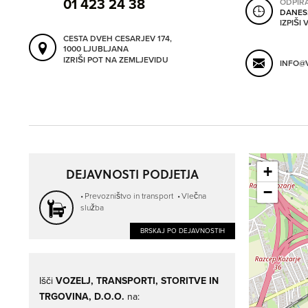
01 423 24 38
ODPIR
DANES
IZPIŠI
CESTA DVEH CESARJEV 174,
1000 LJUBLJANA
IZRIŠI POT NA ZEMLJEVIDU
INFO@V
+
DEJAVNOSTI PODJETJA
−
Prevozništvo in transport
Vlečna
služba
BRSKAJ PO DEJAVNOSTIH
Išči
VOZELJ, TRANSPORTI, STORITVE IN
TRGOVINA, D.O.O.
na: