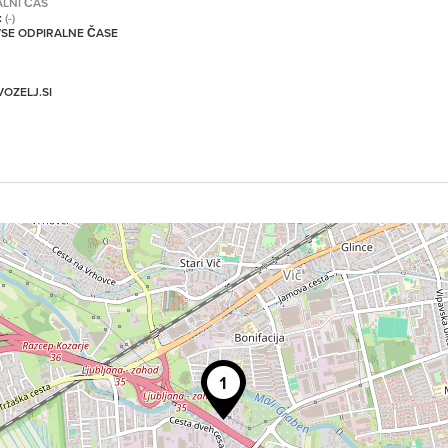
ALNI ČAS
:
(-)
 VSE ODPIRALNE ČASE
OZELJ.SI