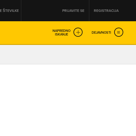
 ŠTEVILKE
PRIJAVITE SE
REGISTRACIJA
NAPREDNO
DEJAVNOSTI
ISKANJE
OD
DO
URA
URA
SO NON-STOP ODPRTA