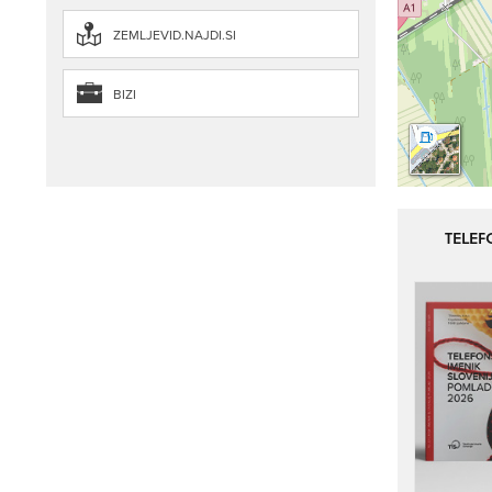
ZEMLJEVID.NAJDI.SI
BIZI
TELEF