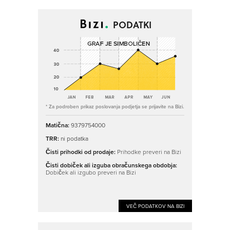
PODATKI
* Za podroben prikaz poslovanja podjetja se prijavite na Bizi.
Matična:
9379754000
TRR:
ni podatka
Čisti prihodki od prodaje:
Prihodke preveri na Bizi
Čisti dobiček ali izguba obračunskega obdobja:
Dobiček ali izgubo preveri na Bizi
VEČ PODATKOV NA BIZI