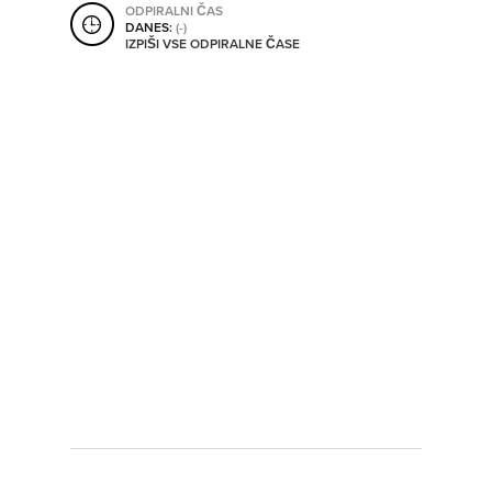
ODPIRALNI ČAS
SHRANI V MOJ ITIS
DANES:
(-)
IZPIŠI VSE ODPIRALNE ČASE
SO ODPRTA V
OD
DO
SO TRENUTNO ODPRTA
SO NON-STOP ODPRTA