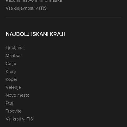
Računalništvo in informatika
Vse dejavnosti v iTIS
NAJBOLJ ISKANI KRAJI
Ljubljana
Maribor
Celje
Kranj
Koper
Velenje
Novo mesto
Ptuj
Trbovlje
Vsi kraji v iTIS