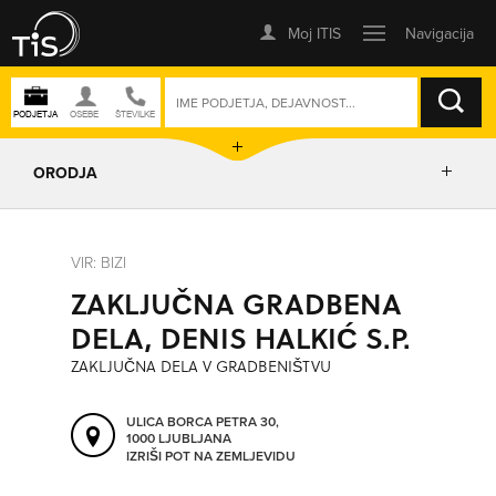
ISKANJE
ORODJA
PRIKAŽI ZEMLJEVID
VIR: BIZI
ZAKLJUČNA GRADBENA
IZRIŠI POT
DELA, DENIS HALKIĆ S.P.
ZAKLJUČNA DELA V GRADBENIŠTVU
POŠLJI SMS
ULICA BORCA PETRA 30,
1000 LJUBLJANA
ORODJA
IZRIŠI POT NA ZEMLJEVIDU