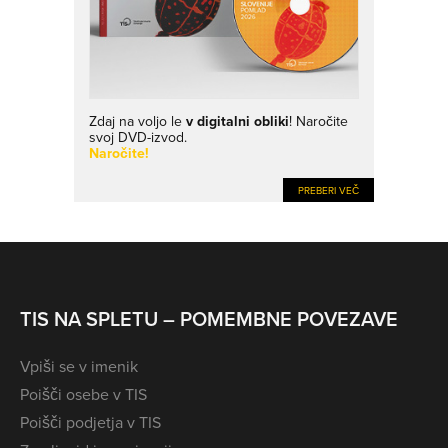
Zdaj na voljo le
v digitalni obliki
! Naročite
svoj DVD-izvod.
Naročite!
PREBERI VEČ
TIS NA SPLETU – POMEMBNE POVEZAVE
Vpiši se v imenik
Poišči osebe v TIS
Poišči podjetja v TIS