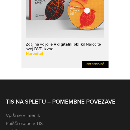
Zdaj na voljo le
v digitalni obliki
! Naročite
svoj DVD-izvod.
Naročite!
PREBERI VEČ
TIS NA SPLETU – POMEMBNE POVEZAVE
Vpiši se v imenik
Poišči osebe v TIS