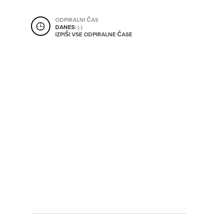
SHRANI V MOJ ITIS
ODPIRALNI ČAS
DANES:
(-)
IZPIŠI VSE ODPIRALNE ČASE
SO ODPRTA V
OD
DO
SO TRENUTNO ODPRTA
SO NON-STOP ODPRTA