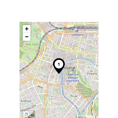
+
−
500 m