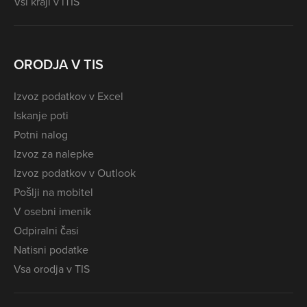
Vsi kraji v iTIS
ORODJA V TIS
Izvoz podatkov v Excel
Iskanje poti
Potni nalog
Izvoz za nalepke
Izvoz podatkov v Outlook
Pošlji na mobitel
V osebni imenik
Odpiralni časi
Natisni podatke
Vsa orodja v TIS