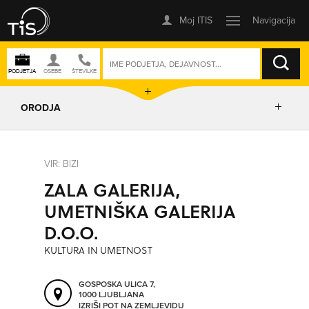
ISKANJE
ORODJA
PRIKAŽI ZEMLJEVID
VIR: BIZI
ZALA GALERIJA,
IZRIŠI POT
UMETNIŠKA GALERIJA
D.O.O.
POŠLJI SMS
KULTURA IN UMETNOST
ORODJA
GOSPOSKA ULICA 7,
1000 LJUBLJANA
IZRIŠI POT NA ZEMLJEVIDU