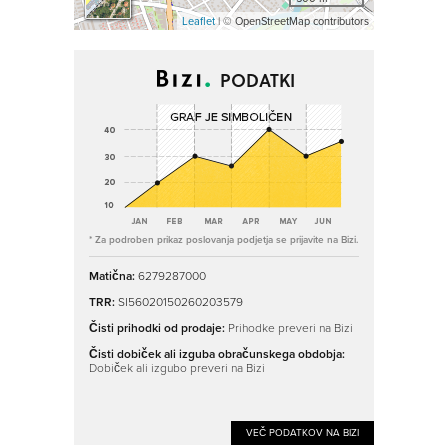
Leaflet
| © OpenStreetMap contributors
PODATKI
* Za podroben prikaz poslovanja podjetja se prijavite na Bizi.
Matična:
6279287000
TRR:
SI56020150260203579
Čisti prihodki od prodaje:
Prihodke preveri na Bizi
Čisti dobiček ali izguba obračunskega obdobja:
Dobiček ali izgubo preveri na Bizi
VEČ PODATKOV NA BIZI