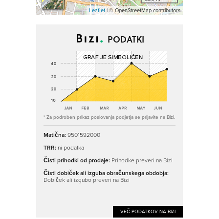
Leaflet
| © OpenStreetMap contributors
PODATKI
* Za podroben prikaz poslovanja podjetja se prijavite na Bizi.
Matična:
9501592000
TRR:
ni podatka
Čisti prihodki od prodaje:
Prihodke preveri na Bizi
Čisti dobiček ali izguba obračunskega obdobja:
Dobiček ali izgubo preveri na Bizi
VEČ PODATKOV NA BIZI