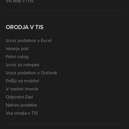
Vsi kraji v iTIS
ORODJA V TIS
Izvoz podatkov v Excel
Iskanje poti
Potni nalog
Izvoz za nalepke
Izvoz podatkov v Outlook
Pošlji na mobitel
V osebni imenik
Odpiralni časi
Natisni podatke
Vsa orodja v TIS