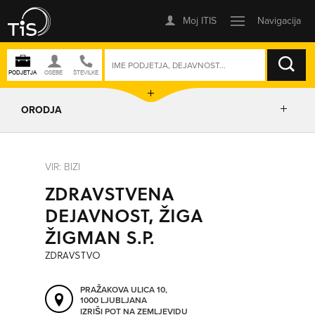
ISKANJE
ORODJA
PRIKAŽI ZEMLJEVID
VIR: BIZI
ZDRAVSTVENA
IZRIŠI POT
DEJAVNOST, ŽIGA
ŽIGMAN S.P.
POŠLJI SMS
ZDRAVSTVO
ORODJA
PRAŽAKOVA ULICA 10,
1000 LJUBLJANA
IZRIŠI POT NA ZEMLJEVIDU