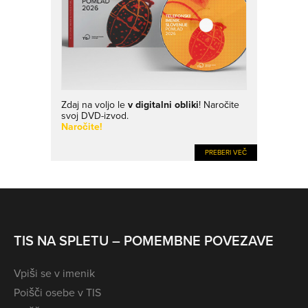
Zdaj na voljo le
v digitalni obliki
! Naročite
svoj DVD-izvod.
Naročite!
PREBERI VEČ
TIS NA SPLETU – POMEMBNE POVEZAVE
Vpiši se v imenik
Poišči osebe v TIS