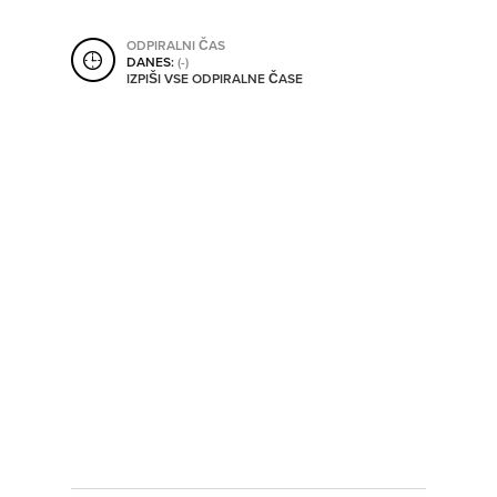
SHRANI V MOJ ITIS
ODPIRALNI ČAS
DANES:
(-)
IZPIŠI VSE ODPIRALNE ČASE
SO ODPRTA V
OD
DO
SO TRENUTNO ODPRTA
SO NON-STOP ODPRTA