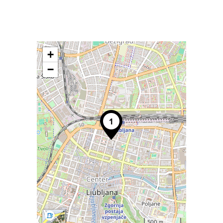
+
−
500 m