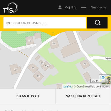
+
SEZNAM
ZEMLJEVID
ORODJA
−
ISKANJE
30 m
Leaflet
| © OpenStreetMap contributors
ISKANJE POTI
NAZAJ NA REZULTATE