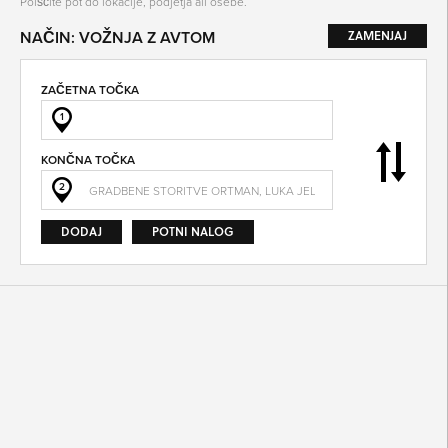
Poiščite pot do lokacije, podjetja ali osebe.
NAČIN: VOŽNJA Z AVTOM
ZAMENJAJ
ZAČETNA TOČKA
SO ODPRTA V
1
OD
KONČNA TOČKA
2
DO
DODAJ
POTNI NALOG
SO TRENUTNO ODPRTA
SO NON-STOP ODPRTA