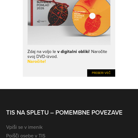
Zdaj na voljo le
v digitalni obliki
! Naročite
svoj DVD-izvod.
Naročite!
PREBERI VEČ
TIS NA SPLETU – POMEMBNE POVEZAVE
Vpiši se v imenik
Poišči osebe v TIS