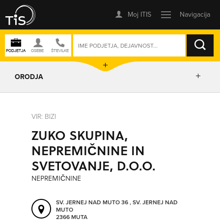
ISKANJE
ORODJA
PRIKAŽI ZEMLJEVID
VIR: BIZI
ZUKO SKUPINA,
IZRIŠI POT
NEPREMIČNINE IN
SVETOVANJE, D.O.O.
POŠLJI SMS
NEPREMIČNINE
ORODJA
SV. JERNEJ NAD MUTO 36 , SV. JERNEJ NAD
MUTO
2366 MUTA