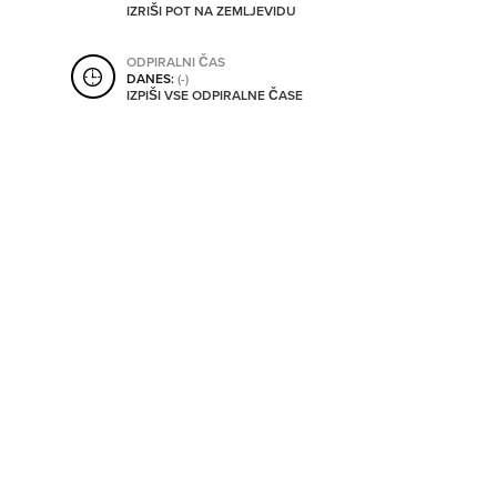
IZRIŠI POT NA ZEMLJEVIDU
SHRANI V MOJ ITIS
ODPIRALNI ČAS
DANES:
(-)
IZPIŠI VSE ODPIRALNE ČASE
SO ODPRTA V
OD
DO
SO TRENUTNO ODPRTA
SO NON-STOP ODPRTA