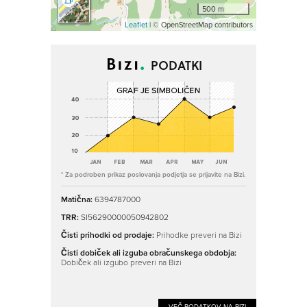
500 m
Leaflet
| © OpenStreetMap contributors
PODATKI
* Za podroben prikaz poslovanja podjetja se prijavite na Bizi.
Matična:
6394787000
TRR:
SI56290000050942802
Čisti prihodki od prodaje:
Prihodke preveri na Bizi
Čisti dobiček ali izguba obračunskega obdobja:
Dobiček ali izgubo preveri na Bizi
VEČ PODATKOV NA BIZI