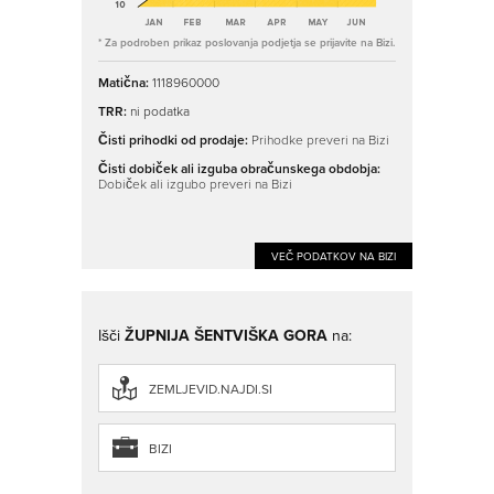
* Za podroben prikaz poslovanja podjetja se prijavite na Bizi.
Matična:
1118960000
TRR:
ni podatka
Čisti prihodki od prodaje:
Prihodke preveri na Bizi
Čisti dobiček ali izguba obračunskega obdobja:
Dobiček ali izgubo preveri na Bizi
VEČ PODATKOV NA BIZI
Išči
ŽUPNIJA ŠENTVIŠKA GORA
na:
ZEMLJEVID.NAJDI.SI
BIZI