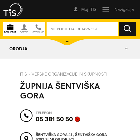
ISKANJE
ORODJA
PRIKAŽI ZEMLJEVID
ITIS
»
VERSKE ORGANIZACIJE IN SKUPNOSTI
ŽUPNIJA ŠENTVIŠKA
IZRIŠI POT
GORA
POŠLJI SMS
TELEFON
05 381 50 50
ORODJA
ŠENTVIŠKA GORA 41 , ŠENTVIŠKA GORA
5283 SLAP OB IDRIJCI