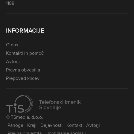
1188
INFORMACIJE
O nas
Kontakti in pomoč
Avtorji
Pravna obvestila
Prepoved klicev
© TSmedia, d.o.o.
Panoge
Kraji
Dejavnosti
Kontakt
Avtorji
Pravna obvestila
Upravljanje soglasij