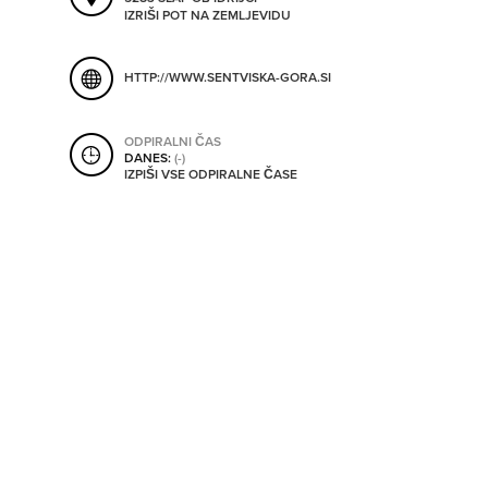
SHRANI V MOJ ITIS
IZRIŠI POT NA ZEMLJEVIDU
HTTP://WWW.SENTVISKA-GORA.SI
SO ODPRTA V
ODPIRALNI ČAS
DANES:
(-)
OD
IZPIŠI VSE ODPIRALNE ČASE
DO
SO TRENUTNO ODPRTA
SO NON-STOP ODPRTA