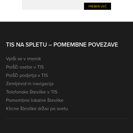
PREBERI VEČ
TIS NA SPLETU – POMEMBNE POVEZAVE
Vpiši se v imenik
Poišči osebe v TIS
Poišči podjetja v TIS
Zemljevid in navigacija
Telefonske številke v TIS
Pomembne lokalne številke
Klicne številke držav po svetu