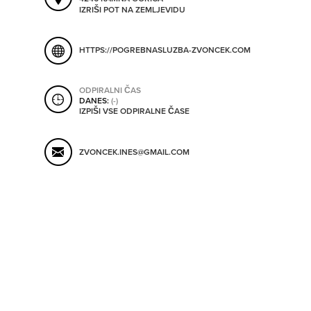
SHRANI V MOJ ITIS
IZRIŠI POT NA ZEMLJEVIDU
HTTPS://POGREBNASLUZBA-ZVONCEK.COM
SO ODPRTA V
ODPIRALNI ČAS
DANES:
(-)
OD
IZPIŠI VSE ODPIRALNE ČASE
DO
ZVONCEK.INES@GMAIL.COM
SO TRENUTNO ODPRTA
SO NON-STOP ODPRTA