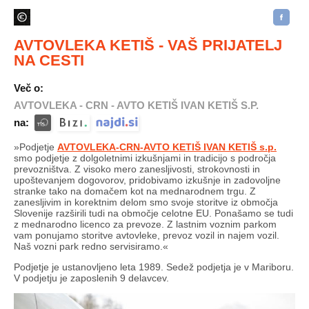
AVTOVLEKA KETIŠ - VAŠ PRIJATELJ
NA CESTI
Več o:
AVTOVLEKA - CRN - AVTO KETIŠ IVAN KETIŠ S.P.
na:
»Podjetje
AVTOVLEKA-CRN-AVTO KETIŠ IVAN KETIŠ s.p.
smo podjetje z dolgoletnimi izkušnjami in tradicijo s področja
prevozništva. Z visoko mero zanesljivosti, strokovnosti in
upoštevanjem dogovorov, pridobivamo izkušnje in zadovoljne
stranke tako na domačem kot na mednarodnem trgu. Z
zanesljivim in korektnim delom smo svoje storitve iz območja
Slovenije razširili tudi na območje celotne EU. Ponašamo se tudi
z mednarodno licenco za prevoze. Z lastnim voznim parkom
vam ponujamo storitve avtovleke, prevoz vozil in najem vozil.
Naš vozni park redno servisiramo.«
Podjetje je ustanovljeno leta 1989. Sedež podjetja je v Mariboru.
V podjetju je zaposlenih 9 delavcev.