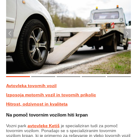
Avtovleka tovornih vozil
Izposoja motornih vozil in tovornih prikolic
Hitrost, odzivnost in kvaliteta
Na pomoč tovornim vozilom hiti krpan
Vozni park
avtovleke Ketiš
je specializiran tudi za pomoč
tovornim vozilom. Ponašajo se s specializiranim tovornim
vozilom krpan, ki je primerno za reševanje in vleko tovornih vozil