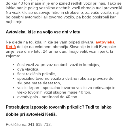
do kar 40 ton mase in je eno izmed redkih vozil pri nas. Tako se
lahko nanje poleg voznikov osebnih vozil obrnejo tudi prevozniki.
Na vsak klic se odzovejo hitro in strokovno, za vaše vozilo, naj
bo osebni avtomobil ali tovorno vozilo, pa bodo poskrbeli kar
najhitreje.
Avtovleka, ki je na voljo vse dni v letu
Ne glede na to, kdaj in kje se vam pripeti okvara,
avtovleka
Ketiš
deluje na celotnem območju Slovenije in tudi Evropske
unije, vse dni v letu, 24 ur na dan. Imajo velik vozni park, ki
zajema:
šest vozil za prevoz osebnih vozil in kombijev,
dva vlačilca,
šest različnih prikolic,
specialno tovorno vozilo z dvižno roko za prevoze do
skupne mase deset ton,
vozilo krpan - specialno tovorno vozilo za reševanje in
vleko tovornih vozil skupne mase 40 ton,
avtodvigalo - nosilnosti do 40 ton.
Potrebujete izposojo tovornih prikolic? Tudi to lahko
dobite pri avtovleki Ketiš.
Pokličite na 041 618 712.