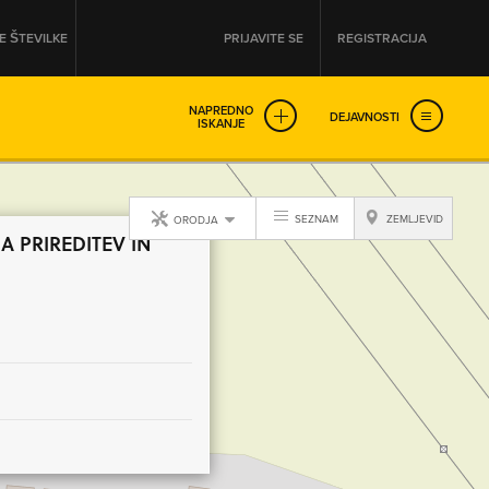
 ŠTEVILKE
PRIJAVITE SE
REGISTRACIJA
NAPREDNO
DEJAVNOSTI
ISKANJE
OD
DO
URA
URA
SEZNAM
ZEMLJEVID
ORODJA
×
A PRIREDITEV IN
SO NON-STOP ODPRTA