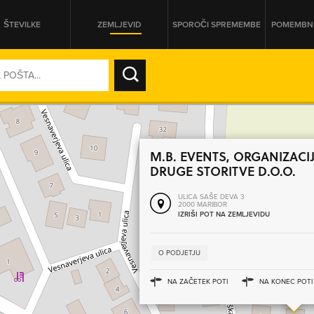
ŠTEVILKE
ZEMLJEVID
SPOROČI SPREMEMBE
POMEMBNE
SO ODPRTA V
DAN
M.B. EVENTS, ORGANIZACIJ
DRUGE STORITVE D.O.O.
SO TRENUTNO ODPRTA
ULICA SAŠE DEVA 3
2000 MARIBOR
PRIKAŽI PODJETJA KI IMAJO
IZRIŠI POT NA ZEMLJEVIDU
O PODJETJU
NA ZAČETEK POTI
NA KONEC POTI