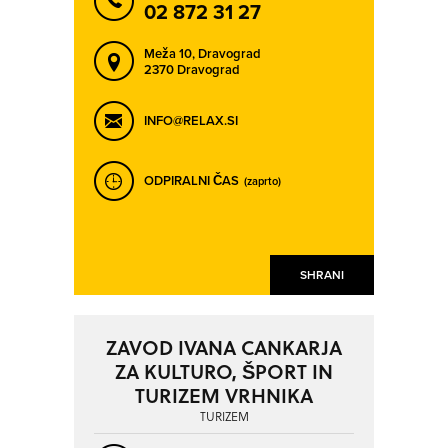
GROSUPLJE
IDRIJA
02 872 31 27
ILIRSKA BISTRICA
IZOLA - ISOLA
Meža 10,
Dravograd
JESENICE
KAMNIK
2370 Dravograd
KAMNIŠKA BISTRICA
KOBARID
NAPREJ
NAZAJ
INFO@RELAX.SI
KOČEVJE
KOPER - CAPODISTRIA
KRANJ
KRANJSKA GORA
ODPIRALNI ČAS
(zaprto)
KRŠKO
LANCOVO
LAŠKO
LAVRICA
LENART V SLOVENSKIH GORICAH
LESCE
SHRANI
LJUBLJANA
LJUTOMER
LOGARSKA DOLINA
LUCIJA - LUCIA
ZAVOD IVANA CANKARJA
MARIBOR
MEDVODE
ZA KULTURO, ŠPORT IN
MENGEŠ
METLIKA
TURIZEM VRHNIKA
TURIZEM
MIKLAVŽ NA DRAVSKEM POLJU
MOJSTRANA