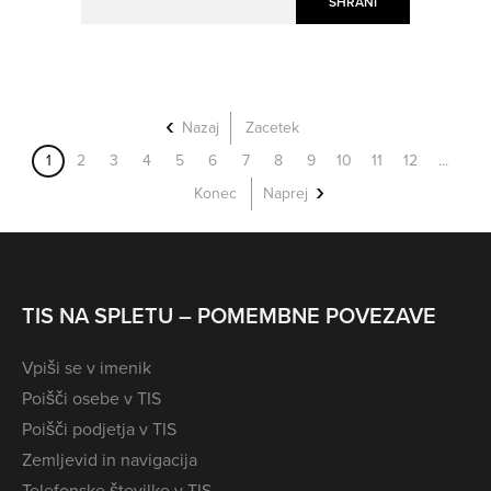
SHRANI
Nazaj
Zacetek
1
2
3
4
5
6
7
8
9
10
11
12
...
Konec
Naprej
TIS NA SPLETU – POMEMBNE POVEZAVE
Vpiši se v imenik
Poišči osebe v TIS
Poišči podjetja v TIS
Zemljevid in navigacija
Telefonske številke v TIS