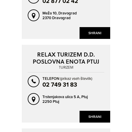
02 877 02 42
Meža 10,
Dravograd
2370 Dravograd
SHRANI
RELAX TURIZEM D.D.
POSLOVNA ENOTA PTUJ
TURIZEM
TELEFON
(prikaz vseh številk)
02 749 31 83
Trstenjakova ulica 5 A,
Ptuj
2250 Ptuj
SHRANI