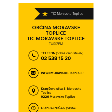
SPODNJE ŠKOFIJE
STARA FUŽINA
ŠEMPETER PRI GORICI
ŠEMPETER V SAVINJSKI DOLINI
TIC Moravske Toplice
ŠENČUR
ŠKOFJA LOKA
ŠMARJE PRI JELŠAH
ŠTANJEL
OBČINA MORAVSKE
TOPLICE
TOLMIN
TRBOVLJE
TIC MORAVSKE TOPLICE
TRENTA
TRZIN
TURIZEM
UKANC
VELENJE
TELEFON
(prikaz vseh številk)
02 538 15 20
VIPAVA
VRHNIKA
VRTOJBA
ZABREZNICA
INFO@MORAVSKE-TOPLICE.COM
ZAGORJE OB SAVI
ZASIP
ZGORNJE JEZERSKO
ZGORNJI BRNIK
Kranjčeva ulica 8,
Moravske
ŽALEC
ŽELEZNIKI
Toplice
9226 Moravske Toplice
ODPIRALNI ČAS
(odprto)