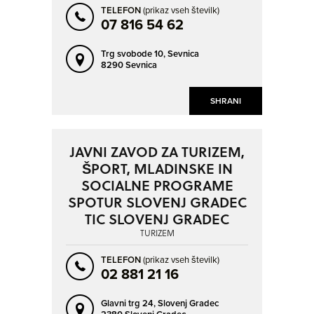
TELEFON
(prikaz vseh številk)
07 816 54 62
Trg svobode 10,
Sevnica
8290 Sevnica
SHRANI
JAVNI ZAVOD ZA TURIZEM,
ŠPORT, MLADINSKE IN
SOCIALNE PROGRAME
SPOTUR SLOVENJ GRADEC
TIC SLOVENJ GRADEC
TURIZEM
TELEFON
(prikaz vseh številk)
02 881 21 16
Glavni trg 24,
Slovenj Gradec