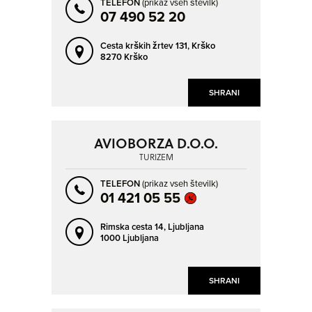
TELEFON
(prikaz vseh številk)
07 490 52 20
Cesta krških žrtev 131,
Krško
8270 Krško
SHRANI
AVIOBORZA D.O.O.
TURIZEM
TELEFON
(prikaz vseh številk)
01 421 05 55
Rimska cesta 14,
Ljubljana
1000 Ljubljana
SHRANI