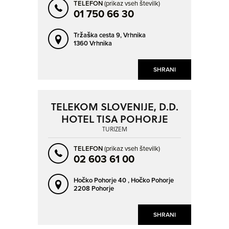
MORAVSKE TOPLICE
MOST NA SOČI
TELEFON
(prikaz vseh številk)
01 750 66 30
MOZIRJE
MURSKA SOBOTA
NOVA GORICA
NOVO MESTO
Tržaška cesta 9,
Vrhnika
1360 Vrhnika
OTOČEC
PIRAN - PIRANO
PODČETRTEK
PODLJUBELJ
SHRANI
PORTOROŽ - PORTOROSE
POSTOJNA
PREVALJE
PTUJ
TELEKOM SLOVENIJE, D.D.
HOTEL TISA POHORJE
RADENCI
RADOVLJICA
TURIZEM
RATEČE
RAVNE NA KOROŠKEM
TELEFON
(prikaz vseh številk)
RIBČEV LAZ
RIBNICA
02 603 61 00
ROGAŠKA SLATINA
RUŠE
Hočko Pohorje 40 ,
Hočko Pohorje
SEČA - SEZZA
SEVNICA
2208 Pohorje
SEŽANA
SLOVENJ GRADEC
SLOVENSKA BISTRICA
SLOVENSKE KONJICE
SHRANI