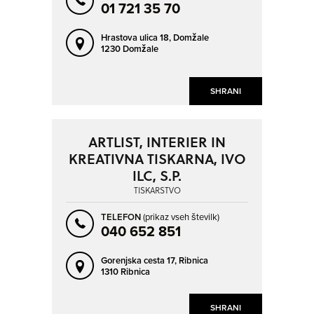
DOLENJI BOŠTANJ
DOMŽALE
01 721 35 70
GORNJA RADGONA
GROSUPLJE
Hrastova ulica 18,
Domžale
HORJUL
HRASTNIK
1230 Domžale
IDRIJA
ILIRSKA BISTRICA
NAPREJ
NAZAJ
SHRANI
IZOLA - ISOLA
JESENICE
KAMNICA
KAMNIK
KAMNIK POD KRIMOM
KAPCA - KAPCA
ARTLIST, INTERIER IN
KREATIVNA TISKARNA, IVO
KOČEVJE
KOPER - CAPODISTRIA
ILC, S.P.
KOŠNICA PRI CELJU
KRANJ
TISKARSTVO
KROMBERK
KRŠKO
TELEFON
(prikaz vseh številk)
LAZE
LAZNICA
040 652 851
LENDAVA - LENDVA
LESCE
Gorenjska cesta 17,
Ribnica
1310 Ribnica
LITIJA
LJUBEČNA
LJUBLJANA
LOG
SHRANI