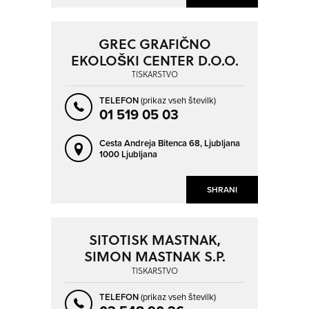
LOGATEC
MARIBOR
MEDLOG
MEDVODE
GREC GRAFIČNO
MENGEŠ
MIKLAVŽ NA DRAVSKEM POLJU
EKOLOŠKI CENTER D.O.O.
MIRNA
MLAKA PRI KRANJU
TISKARSTVO
MOZIRJE
MURSKA SOBOTA
TELEFON
(prikaz vseh številk)
01 519 05 03
NAZARJE
NOVA ŠTIFTA
NOVO MESTO
OREHOVA VAS
Cesta Andreja Bitenca 68,
Ljubljana
1000 Ljubljana
OREHOVLJE
PAKA PRI VELENJU
PEKRE
PIRAN - PIRANO
SHRANI
PODČETRTEK
POSTOJNA
PRISTAVA
PTUJ
SITOTISK MASTNAK,
RADEČE
RADLJE OB DRAVI
SIMON MASTNAK S.P.
RADOVLJICA
RAKEK
TISKARSTVO
RAVNE NA KOROŠKEM
RAZVANJE
TELEFON
(prikaz vseh številk)