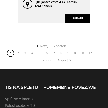
Ljubljanska cesta 43 A,
Kamnik
1241 Kamnik
SHRANI
Nazaj
Zacetek
1
2
3
4
5
6
7
8
9
10
11
12
...
Konec
Naprej
TIS NA SPLETU – POMEMBNE POVEZAVE
Vpiši se v imenik
Poišči osebe v TIS