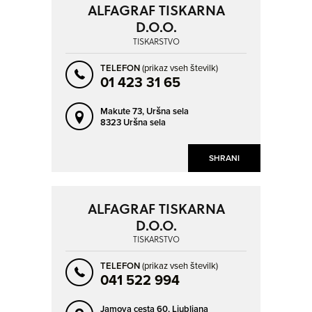
ALFAGRAF TISKARNA
D.O.O.
TISKARSTVO
TELEFON
(prikaz vseh številk)
01 423 31 65
Makute 73,
Uršna sela
8323 Uršna sela
SHRANI
ALFAGRAF TISKARNA
D.O.O.
TISKARSTVO
TELEFON
(prikaz vseh številk)
041 522 994
Jamova cesta 60,
Ljubljana