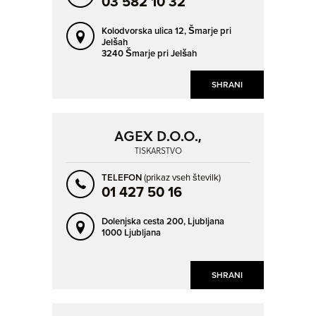
03 582 10 32
Kolodvorska ulica 12,
Šmarje pri
Jelšah
3240 Šmarje pri Jelšah
SHRANI
AGEX D.O.O.,
TISKARSTVO
TELEFON
(prikaz vseh številk)
01 427 50 16
Dolenjska cesta 200,
Ljubljana
1000 Ljubljana
SHRANI