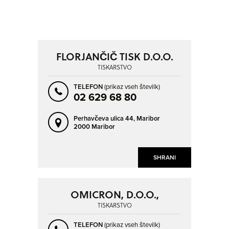
POSAVSKA
PRIMORSKO-NOTRANJSKA
SAVINJSKA
ZASAVSKA
NAPREJ
NAZAJ
KRAJ
SO ODPRTA V
FLORJANČIČ TISK D.O.O.
AJDOVŠČINA
BEGUNJE NA GORENJSKEM
TISKARSTVO
OD
BERTOKI - BERTOCCHI
BEVKE
TELEFON
(prikaz vseh številk)
02 629 68 80
BIZELJSKO
BODREŽ
DO
BOHINJSKA BISTRICA
BRDA
Perhavčeva ulica 44,
Maribor
2000 Maribor
BREG PRI KOČEVJU
BREG PRI POLZELI
BREZJE PRI DOBROVI
BREZOVICA
NAPREJ
NAZAJ
SHRANI
SO TRENUTNO ODPRTA
BREZOVICA PRI LJUBLJANI
BREŽICE
DEJAVNOST
BRITOF
CELJE
SO NON-STOP ODPRTA
OMICRON, D.O.O.,
TISKARSTVO
CERKNICA
CERKNO
TISKARSTVO
CEROVEC
DIVAČA
TELEFON
(prikaz vseh številk)