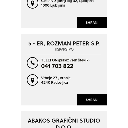
Cesta v Zgornji log 32,
Ljubljana
1000 Ljubljana
SHRANI
5 - ER, ROZMAN PETER S.P.
TISKARSTVO
TELEFON
(prikaz vseh številk)
041 703 822
Vrbnje 27 ,
Vrbnje
4240 Radovljica
SHRANI
ABAKOS GRAFIČNI STUDIO
D.O.O.