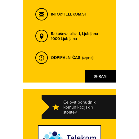
INFO@TELEKOM.SI
Rakuševa ulica 1,
Ljubljana
1000 Ljubljana
ODPIRALNI ČAS
(zaprto)
SHRANI
Celovit ponudnik
komunikacijskih
storitev.