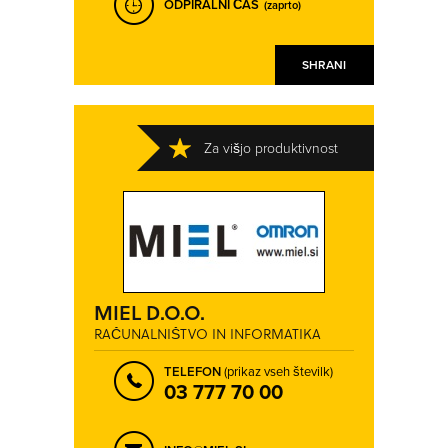
ODPIRALNI ČAS
(zaprto)
SHRANI
Za višjo produktivnost
MIEL D.O.O.
RAČUNALNIŠTVO IN INFORMATIKA
TELEFON
(prikaz vseh številk)
03 777 70 00