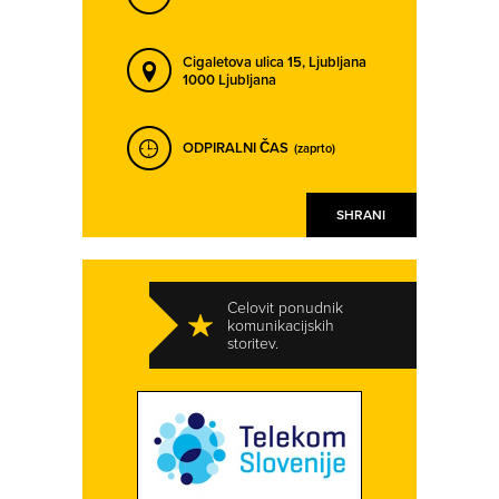
JAGODJE - JAGODJE
JESENICE
KAMNIK
KOČEVJE
Cigaletova ulica 15,
Ljubljana
KOKRICA
KOPER - CAPODISTRIA
1000 Ljubljana
KRANJ
KRIŽ
NAPREJ
NAZAJ
ODPIRALNI ČAS
KROMBERK
KRŠKO
(zaprto)
KRTINA
LAVRICA
SHRANI
LENART V SLOVENSKIH GORICAH
LESCE
LIMBUŠ
LITIJA
LJUBLJANA
LJUTOMER
Celovit ponudnik
komunikacijskih
LOGATEC
LUCIJA - LUCIA
storitev.
MARIBOR
MEDVODE
MENGEŠ
METLIKA
MIKLAVŽ NA DRAVSKEM POLJU
MOSTE
MOZIRJE
MURSKA SOBOTA