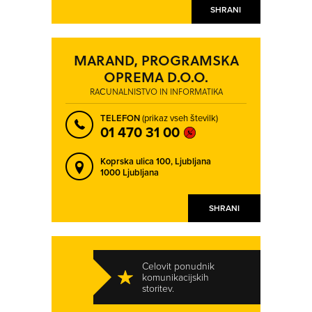
SHRANI
MARAND, PROGRAMSKA
OPREMA D.O.O.
RAČUNALNIŠTVO IN INFORMATIKA
TELEFON
(prikaz vseh številk)
01 470 31 00
Koprska ulica 100,
Ljubljana
1000 Ljubljana
SHRANI
Celovit ponudnik
komunikacijskih
storitev.