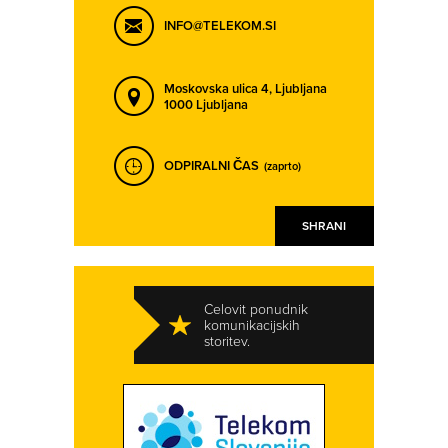
INFO@TELEKOM.SI
Moskovska ulica 4,
Ljubljana
1000 Ljubljana
ODPIRALNI ČAS
(zaprto)
SHRANI
Celovit ponudnik
komunikacijskih
storitev.