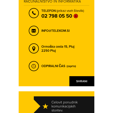
RAČUNALNIŠTVO IN INFORMATIKA
TELEFON
(prikaz vseh številk)
02 798 05 50
INFO@TELEKOM.SI
Ormoška cesta 15,
Ptuj
2250 Ptuj
ODPIRALNI ČAS
(zaprto)
SHRANI
Celovit ponudnik
komunikacijskih
storitev.