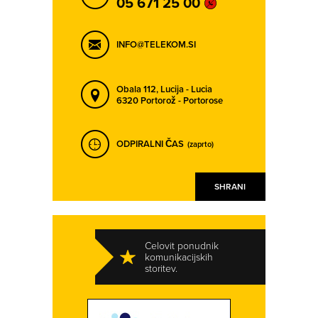
05 671 25 00
INFO@TELEKOM.SI
Obala 112,
Lucija - Lucia
6320 Portorož - Portorose
ODPIRALNI ČAS
(zaprto)
SHRANI
Celovit ponudnik
komunikacijskih
storitev.