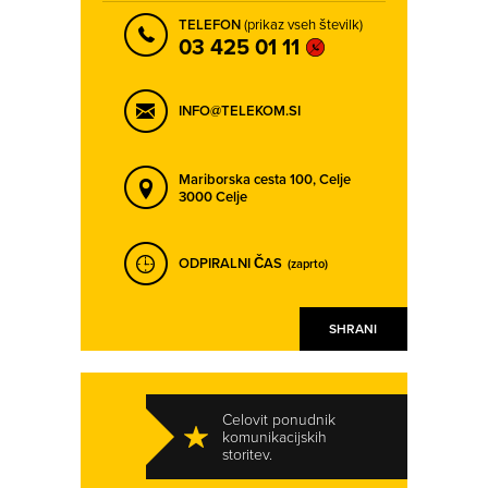
TELEFON
(prikaz vseh številk)
03 425 01 11
INFO@TELEKOM.SI
Mariborska cesta 100,
Celje
3000 Celje
ODPIRALNI ČAS
(zaprto)
SHRANI
Celovit ponudnik
komunikacijskih
storitev.