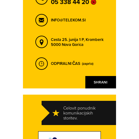
05 338 44 20
INFO@TELEKOM.SI
Cesta 25. junija 1 P,
Kromberk
5000 Nova Gorica
ODPIRALNI ČAS
(zaprto)
SHRANI
Celovit ponudnik
komunikacijskih
storitev.