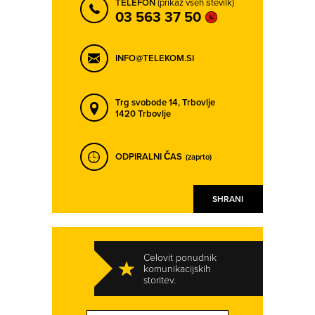
TELEFON
(prikaz vseh številk)
03 563 37 50
INFO@TELEKOM.SI
Trg svobode 14,
Trbovlje
1420 Trbovlje
ODPIRALNI ČAS
(zaprto)
SHRANI
Celovit ponudnik
komunikacijskih
storitev.