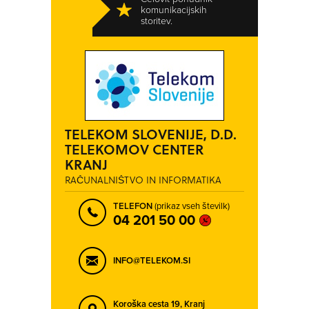
SOLKAN
SV. ANTON
komunikacijskih
storitev.
ŠEMPETER PRI GORICI
ŠEMPETER V SAVINJSKI DOLINI
ŠENČUR
ŠENTILJ V SLOVENSKIH GORICAH
ŠENTJERNEJ
ŠKOFJA LOKA
ŠKRILJE
ŠMARCA
TRBOVLJE
TREBNJE
TELEKOM SLOVENIJE, D.D.
TRZIN
TRŽIČ
TELEKOMOV CENTER
VELENJE
VELIKE LAŠČE
KRANJ
RAČUNALNIŠTVO IN INFORMATIKA
VERD
VIDEM
VIR
VNANJE GORICE
TELEFON
(prikaz vseh številk)
04 201 50 00
VODICE
VRHNIKA
ZAGORJE OB SAVI
ŽALEC
INFO@TELEKOM.SI
Koroška cesta 19,
Kranj