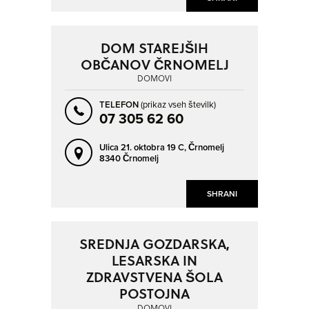
KRANJ
KRANJSKA GORA
KRIŽEVCI PRI LJUTOMERU
KRŠKO
DOM STAREJŠIH
KUZMA
LAŠKO
OBČANOV ČRNOMELJ
LENART V SLOVENSKIH GORICAH
LENDAVA - LENDVA
DOMOVI
LIBELIŠKA GORA
LITIJA
TELEFON
(prikaz vseh številk)
LIVŠKE RAVNE
LJUBLJANA
07 305 62 60
LJUTOMER
LOGARSKA DOLINA
Ulica 21. oktobra 19 C,
Črnomelj
LOGATEC
LOKA PRI ZIDANEM MOSTU
8340 Črnomelj
LUKAVCI
MALI VRH
SHRANI
MARIBOR
MEDVEDJE BRDO
MEDVODE
MEKINJE
SREDNJA GOZDARSKA,
MENGEŠ
METLIKA
LESARSKA IN
MOZIRJE
MURSKA SOBOTA
ZDRAVSTVENA ŠOLA
POSTOJNA
NOTRANJE GORICE
NOVA GORICA
DOMOVI