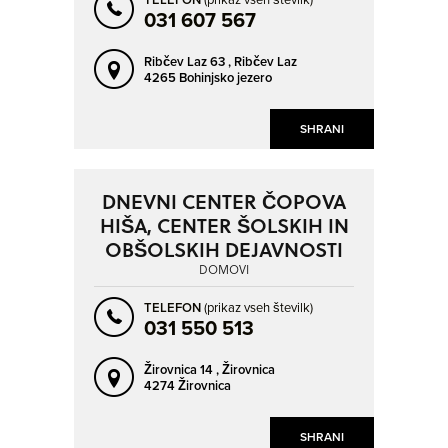
031 607 567
Ribčev Laz 63 ,
Ribčev Laz
4265 Bohinjsko jezero
SHRANI
DNEVNI CENTER ČOPOVA
HIŠA, CENTER ŠOLSKIH IN
OBŠOLSKIH DEJAVNOSTI
DOMOVI
TELEFON
(prikaz vseh številk)
031 550 513
Žirovnica 14 ,
Žirovnica
4274 Žirovnica
SHRANI