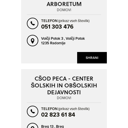
ARBORETUM
DOMOVI
TELEFON
(prikaz vseh številk)
051 303 476
Volčji Potok 3 ,
Volčji Potok
1235 Radomlje
SHRANI
CŠOD PECA - CENTER
ŠOLSKIH IN OBŠOLSKIH
DEJAVNOSTI
DOMOVI
TELEFON
(prikaz vseh številk)
02 823 61 84
Breg 13 ,
Breg