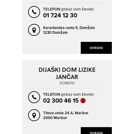
FARA
FORMIN
TELEFON
(prikaz vseh številk)
GABRJE
GAŽON
01 724 12 30
GORENJE PRI ZREČAH
GORENJI RADENCI
Karantanska cesta 5,
Domžale
GORNJA RADGONA
GORNJI GRAD
NAPREJ
NAZAJ
1230 Domžale
GRADIŠČE NAD PRVAČINO
GROSUPLJE
SHRANI
GUMNIŠČE
HOČKO POHORJE
HORJUL
HRASTNIK
DIJAŠKI DOM LIZIKE
HRASTOVEC V SLOVENSKIH
HRIB-LOŠKI POTOK
GORICAH
JANČAR
IDRIJA
ILIRSKA BISTRICA
DOMOVI
IZLAKE
IZOLA - ISOLA
TELEFON
(prikaz vseh številk)
JAGODJE - JAGODJE
JAVORNIŠKI ROVT
02 300 46 15
JESENICE
JURŠINCI
Titova cesta 24 A,
Maribor
KIDRIČEVO
KOČEVJE
2000 Maribor
KOMENDA
KOPER - CAPODISTRIA
SHRANI