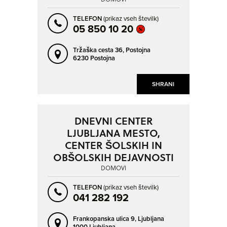
NOVO MESTO
PIRAN - PIRANO
TELEFON
(prikaz vseh številk)
POLZELA
PORTOROŽ - PORTOROSE
05 850 10 20
POSTOJNA
PTUJ
Tržaška cesta 36,
Postojna
RADENCI
RADOVLJICA
6230 Postojna
RAKIČAN
RIBČEV LAZ
RIBNICA
ROGAŠKA SLATINA
SHRANI
SEČA - SEZZA
SLIVNIŠKO POHORJE
SLOVENSKA BISTRICA
SLOVENSKE KONJICE
DNEVNI CENTER
LJUBLJANA MESTO,
ŠENTJUR
ŠKOFLJICA
CENTER ŠOLSKIH IN
ŠMARTNO
TOLMIN
OBŠOLSKIH DEJAVNOSTI
VIPAVA
VOJNIK
DOMOVI
ZGORNJI BRNIK
ŽALEC
TELEFON
(prikaz vseh številk)
041 282 192
Frankopanska ulica 9,
Ljubljana
1000 Ljubljana