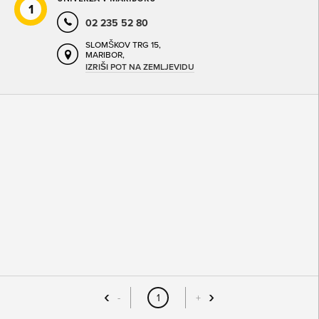
1
02 235 52 80
SLOMŠKOV TRG 15,
MARIBOR,
IZRIŠI POT NA ZEMLJEVIDU
SO ODPRTA V
OD
DO
SO TRENUTNO ODPRTA
SO NON-STOP ODPRTA
-
1
+