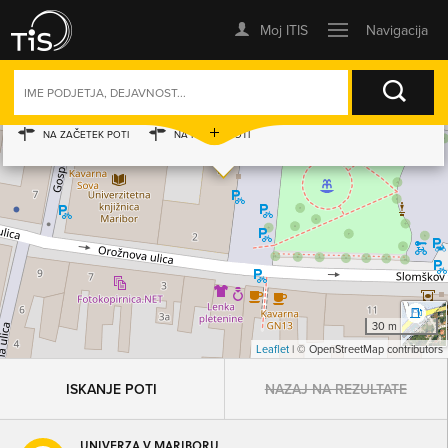
×
UNIVERZA V MARIBORU
+
SEZNAM
ZEMLJEVID
−
ORODJA
SLOMŠKOV TRG 15
02 235 52 80
2000 MARIBOR
IZRIŠI POT NA ZEMLJEVIDU
NA ZAČETEK POTI
NA KONEC POTI
ISKANJE
30 m
Leaflet
| © OpenStreetMap contributors
ISKANJE POTI
NAZAJ NA REZULTATE
UNIVERZA V MARIBORU