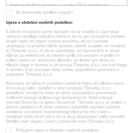
Vsebina splošnih pogojev o uporabi iTIS (v nadaljevanju
splošnih pogojev) je način dostopa, prikaz rezultatov ter
Ali sprejemate splošne pogoje?
uporaba drugih funkcij, vsebovanih v iTIS.
Izjava o obdelavi osebnih podatkov:
2. Dostopnost sistema
S klikom na spodnji gumb izjavljam, da se podatki iz zgornjega
Nosilec vzdržuje iTIS tako, da je praviloma dostopen za sprotno
obrazca nanašajo izključno name in da ne gre za osebne podatke
uporabo 24 ur na dan in vse dneve v letu. Nosilec si pridržuje
drugih oseb, ter dajem osebno privolitev, da se ti podatki
pravico do krajših ustavitev v dostopu do iTIS zaradi tehničnih
obdelujejo za potrebe tržnih raziskav, katerih izvajalec ali naročnik
razlogov vzdrževanja in zamenjave opreme.
je TSmedia, d.o.o., in da se uporabljajo za neposredno in drugo
3. Način dostopa
trženje po elektronski ali navadni pošti na navedeni e-poštni in
poštni naslov oz. telefonsko številko, pri čemer gre lahko za
Do iTIS je mogoče dostopati v treh različnih nivojih:
trženje blaga in storitev, ki jih ponuja TSmedia, d.o.o. kot tudi blaga
in storitev, ki jih ponujajo tretje osebe, pogodbeno povezane s
Nivo ENOSTAVNO ISKANJE (anonimen dostop in brezplačen
podjetjem TSmedia, d.o.o.
dostop do omejenih vsebin iTIS)
Razumem, da lahko to privolitev kadarkoli trajno ali začasno pisno
Nivo BREZPLAČNA REGISTRACIJA (potrebna registracija z
ali na drug način, določen s strani podjetja TSmedia, d.o.o.
navedbo svojih podatkov ter soglasje za prejemanje
prekličem, vendar bo imelo to lahko za posledico prenehanje
komercialnih sporočil po e-pošti; omogočen dostop do
možnosti mojega razširjenega dostopanja do Telefonskega
razširjenih vsebin iTIS)
imenika Slovenije na spletu itis.siol.net. TSmedia, d.o.o. je dolžan v
primeru preklica v 15 dneh ustrezno preprečiti uporabo osebnih
Nivo NAPREDNO ISKANJE (potrebno skleniti naročniško
podatkov za namen neposrednega trženja ter me o tem v
razmerje za storitev iTIS ter plačevanje storitve po ceniku;
nadaljnjih petih dneh pisno ali na drug dogovorjen način obvestiti.
neomejen dostop za čas trajanja naročnine v skladu z ostalimi
Stroške vseh dejanj v zvezi s preklicem nosi TSmedia, d.o.o.
členi splošnih pogojev o uporabi iTIS)
Potrjujem izjavo o obdelavi osebnih podatkov.
Podrobnejša specifikacija o načinu dostopa posameznega