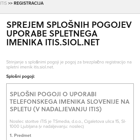
ITIS
>> REGISTRACIJA
SPREJEM SPLOŠNIH POGOJEV
UPORABE SPLETNEGA
SO ODPRTA V
IMENIKA ITIS.SIOL.NET
OD
Strinjanje s splošnimi pogoji je pogoj za brezplačno registracijo na
spletni imenik itis.siol.net.
DO
Splošni pogoji:
SPLOŠNI POGOJI O UPORABI
SO TRENUTNO ODPRTA
TELEFONSKEGA IMENIKA SLOVENIJE NA
SPLETU (V NADALJEVANJU ITIS)
SO NON-STOP ODPRTA
Nosilec storitve iTIS je TSmedia, d.o.o., Cigaletova ulica 15, SI-
1000 Ljubljana (v nadaljevanju: nosilec)
1. Predmet