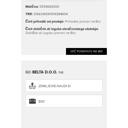
Matična:
5559642000
TRR:
SI56340001014384654
Čisti prihodki od prodaje:
Prihodke preveri na Bizi
Čisti dobiček ali izguba obračunskega obdobja:
Dobiček ali izgubo preveri na Bizi
VEČ PODATKOV NA BIZI
Išči
BELTA D.O.O.
na:
ZEMLJEVID.NAJDI.SI
BIZI