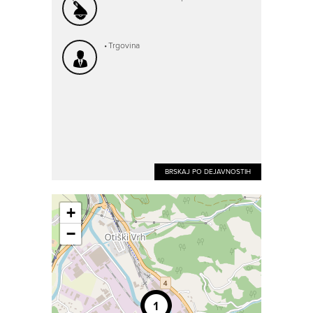
Trgovina
BRSKAJ PO DEJAVNOSTIH
+
−