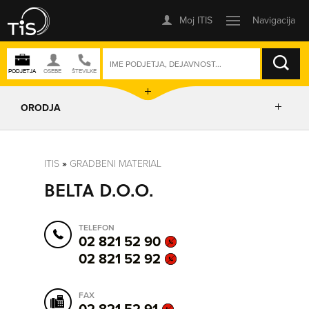
ISKANJE
ORODJA
PRIKAŽI ZEMLJEVID
ITIS
»
GRADBENI MATERIAL
BELTA D.O.O.
IZRIŠI POT
TELEFON
POŠLJI SMS
02 821 52 90
02 821 52 92
ORODJA
FAX