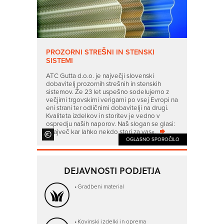
PROZORNI STREŠNI IN STENSKI
SISTEMI
ATC Gutta d.o.o. je največji slovenski
dobavitelj prozornih strešnih in stenskih
sistemov. Že 23 let uspešno sodelujemo z
večjimi trgovskimi verigami po vsej Evropi na
eni strani ter odličnimi dobavitelji na drugi.
Kvaliteta izdelkov in storitev je vedno v
ospredju naših naporov. Naš slogan se glasi:
»Največ kar lahko nekdo stori za vas«.
OGLASNO SPOROČILO
DEJAVNOSTI PODJETJA
Gradbeni material
Kovinski izdelki in oprema