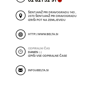
02 821 52 91
SHRANI V MOJ ITIS
ŠENTJANŽ PRI DRAVOGRADU 143 ,
2373 ŠENTJANŽ PRI DRAVOGRADU
IZRIŠI POT NA ZEMLJEVIDU
SO ODPRTA V
HTTP://WWW.BELTA.SI
OD
ODPIRALNI ČAS
DANES:
(-)
DO
IZPIŠI VSE ODPIRALNE ČASE
INFO@BELTA.SI
SO TRENUTNO ODPRTA
SO NON-STOP ODPRTA