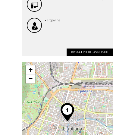
Trgovina
BRSKAJ PO DEJAVNOSTIH
+
−