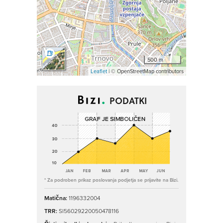
500 m
Leaflet
| © OpenStreetMap contributors
PODATKI
* Za podroben prikaz poslovanja podjetja se prijavite na Bizi.
Matična:
1196332004
TRR:
SI56029220050478116