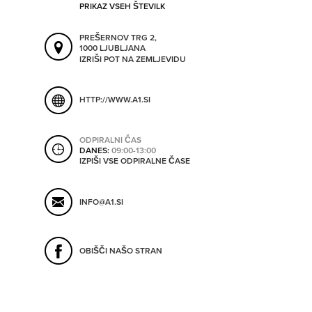
PRIKAZ VSEH ŠTEVILK
ORODJA
PREŠERNOV TRG 2,
1000 LJUBLJANA
SHRANI V MOJ ITIS
IZRIŠI POT NA ZEMLJEVIDU
SO ODPRTA V
HTTP://WWW.A1.SI
OD
ODPIRALNI ČAS
DANES:
09:00-13:00
DO
IZPIŠI VSE ODPIRALNE ČASE
INFO@A1.SI
SO TRENUTNO ODPRTA
OBIŠČI NAŠO STRAN
SO NON-STOP ODPRTA