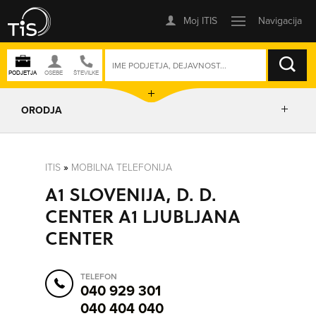
ISKANJE
ORODJA
PRIKAŽI ZEMLJEVID
ITIS
»
MOBILNA TELEFONIJA
A1 SLOVENIJA, D. D.
POSLOVNE ENOTE
CENTER A1 LJUBLJANA
CENTER
IZRIŠI POT
TELEFON
POŠLJI SMS
040 929 301
040 404 040