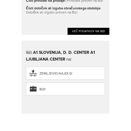
Čisti prihodki od prodaje:
Prihodke preveri na Bizi
Čisti dobiček ali izguba obračunskega obdobja:
Dobiček ali izgubo preveri na Bizi
VEČ PODATKOV NA BIZI
Išči
A1 SLOVENIJA, D. D. CENTER A1
LJUBLJANA CENTER
na:
ZEMLJEVID.NAJDI.SI
BIZI