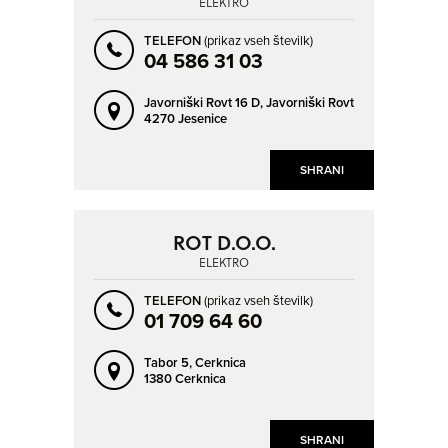
ELEKTRO
IZOLA - ISOLA
JESENICE
KAMNIK
KOČEVJE
TELEFON
(prikaz vseh številk)
04 586 31 03
KOPER - CAPODISTRIA
KRANJ
KROMBERK
KRŠKO
NAPREJ
NAZAJ
Javorniški Rovt 16 D,
Javorniški Rovt
4270 Jesenice
LATKOVA VAS
LAVRICA
LEGEN
LENART V SLOVENSKIH GORICAH
SHRANI
LENDAVA - LENDVA
LESCE
LESKOVEC PRI KRŠKEM
LIMBUŠ
ROT D.O.O.
LITIJA
LJUBLJANA
ELEKTRO
LJUTOMER
LOČICA OB SAVINJI
TELEFON
(prikaz vseh številk)
01 709 64 60
LOGATEC
LUCIJA - LUCIA
MARIBOR
MEDVODE
Tabor 5,
Cerknica
1380 Cerknica
MENGEŠ
METLIKA
MEŽICA
MIKLAVŽ NA DRAVSKEM POLJU
SHRANI