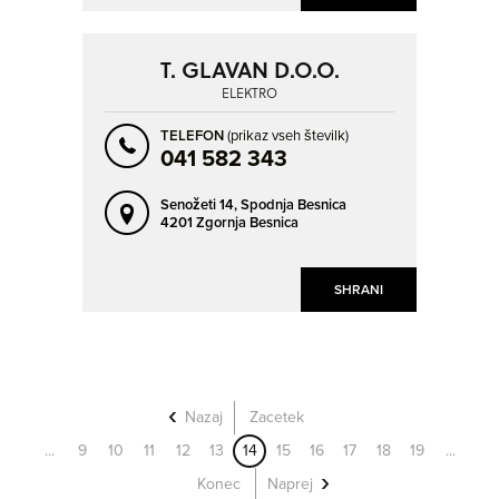
T. GLAVAN D.O.O.
ELEKTRO
TELEFON
(prikaz vseh številk)
041 582 343
Senožeti 14,
Spodnja Besnica
4201 Zgornja Besnica
SHRANI
Nazaj
Zacetek
...
9
10
11
12
13
14
15
16
17
18
19
...
Konec
Naprej