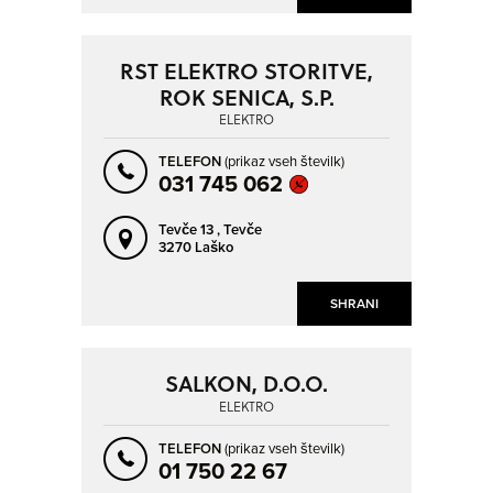
MISLINJA
MOSTE
MOZIRJE
MURSKA SOBOTA
RST ELEKTRO STORITVE,
MUTA
NAKLO
ROK SENICA, S.P.
NOVA GORICA
NOVO MESTO
ELEKTRO
ORMOŽ
PODGORJE
TELEFON
(prikaz vseh številk)
031 745 062
PODSKRAJNIK
POLICA
POSLOVNA CONA ŽEJE PRI KOMENDI
POSTOJNA
Tevče 13 ,
Tevče
3270 Laško
PRESERJE PRI RADOMLJAH
PREVALJE
PTUJ
RADLJE OB DRAVI
SHRANI
RADOVLJICA
RAVNE NA KOROŠKEM
RAZVANJE
RIBNICA
SALKON, D.O.O.
ROGAŠKA SLATINA
RUŠE
ELEKTRO
SEVNICA
SEŽANA
TELEFON
(prikaz vseh številk)
SLOVENJ GRADEC
SLOVENSKA BISTRICA
01 750 22 67