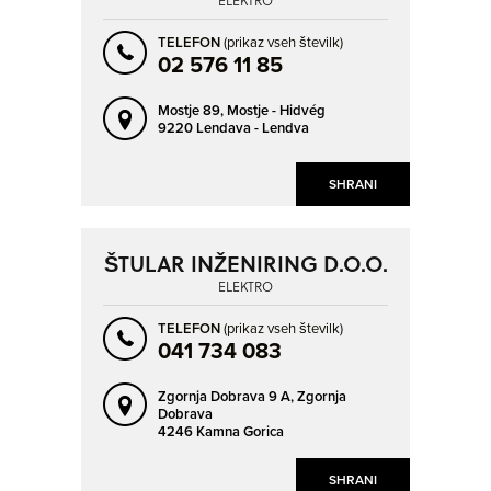
ELEKTRO
TELEFON
(prikaz vseh številk)
02 576 11 85
Mostje 89,
Mostje - Hidvég
9220 Lendava - Lendva
SHRANI
ŠTULAR INŽENIRING D.O.O.
ELEKTRO
TELEFON
(prikaz vseh številk)
041 734 083
Zgornja Dobrava 9 A,
Zgornja
Dobrava
4246 Kamna Gorica
SHRANI