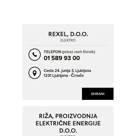
POSAVSKA
PRIMORSKO-NOTRANJSKA
SAVINJSKA
ZASAVSKA
NAPREJ
NAZAJ
KRAJ
SO ODPRTA V
REXEL, D.O.O.
AJDOVŠČINA
BAKOVCI
ELEKTRO
OD
BELTINCI
BISTRICA PRI TRŽIČU
TELEFON
(prikaz vseh številk)
01 589 93 00
BLED
BREZOVICA PRI LJUBLJANI
DO
BREŽICE
BRITOF
Cesta 24. junija 3,
Ljubljana
1231 Ljubljana - Črnuče
CELJE
CERKNICA
ČRNOMELJ
DOLENJA VAS
NAPREJ
NAZAJ
SHRANI
SO TRENUTNO ODPRTA
DOMŽALE
GORNJA RADGONA
DEJAVNOST
GOTOVLJE
GROSUPLJE
SO NON-STOP ODPRTA
RIŽA, PROIZVODNJA
ELEKTRIČNI STROJI IN NAPRAVE
ELEKTRO
HRASTNIK
HRAŠE
ELEKTRIČNE ENERGIJE
ELEKTROINŠTALACIJE
ELEKTRONIKA
IDRIJA
IG
D.O.O.