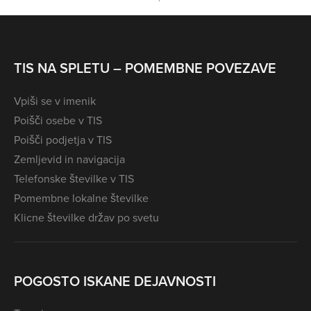
TIS NA SPLETU – POMEMBNE POVEZAVE
Vpiši se v imenik
Poišči osebe v TIS
Poišči podjetja v TIS
Zemljevid in navigacija
Telefonske številke v TIS
Pomembne lokalne številke
Klicne številke držav po svetu
POGOSTO ISKANE DEJAVNOSTI