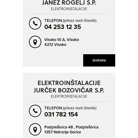
JANEZ ROGELJ S.P.
ELEKTROINŠTALACIJE
TELEFON
(prikaz vseh številk)
04 253 12 35
Visoko 10 A,
Visoko
4212 Visoko
SHRANI
ELEKTROINŠTALACIJE
JURČEK BOZOVIČAR S.P.
ELEKTROINŠTALACIJE
TELEFON
(prikaz vseh številk)
031 782 154
Podplešivica 48 ,
Podplešivica
1357 Notranje Gorice