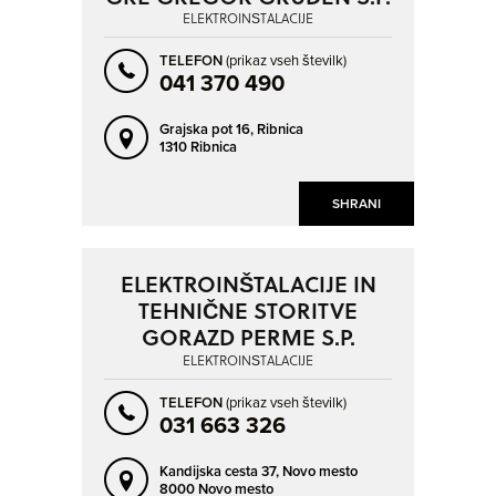
HRASTULJE
HRAŠE
ELEKTROINŠTALACIJE
IG
IVANČNA GORICA
TELEFON
(prikaz vseh številk)
IZOLA - ISOLA
JESENICE
041 370 490
KAMNICA
KAMNIK
NAPREJ
NAZAJ
Grajska pot 16,
Ribnica
1310 Ribnica
KOČEVJE
KOPER - CAPODISTRIA
KRANJ
KROMBERK
SHRANI
KRŠKO
LAŠKO
LAVRICA
LEGEN
ELEKTROINŠTALACIJE IN
LENART V SLOVENSKIH GORICAH
LENDAVA - LENDVA
TEHNIČNE STORITVE
LESCE
LESKOVEC PRI KRŠKEM
GORAZD PERME S.P.
LIMBUŠ
LITIJA
ELEKTROINŠTALACIJE
LJUBLJANA
LJUTOMER
TELEFON
(prikaz vseh številk)
031 663 326
LOGATEC
LUCIJA - LUCIA
MARIBOR
MEDVODE
Kandijska cesta 37,
Novo mesto
8000 Novo mesto