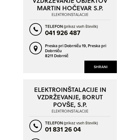
VZDRŽEVANJE OBJEKTOV
SLOVENJ GRADEC
SLOVENJA VAS
MARTIN HOČEVAR S.P.
SLOVENSKA BISTRICA
SLOVENSKE KONJICE
ELEKTROINŠTALACIJE
SOLKAN
SPODNJE HOČE
TELEFON
(prikaz vseh številk)
041 926 487
SV. ANTON
ŠEMPETER PRI GORICI
ŠENTJUR
ŠKOFJA LOKA
Preska pri Dobrniču 19,
Preska pri
Dobrniču
TRBOVLJE
TREBNJE
8211 Dobrnič
TRNOVLJE PRI CELJU
TRZIN
SHRANI
VELENJE
VERD
VIR
VNANJE GORICE
ELEKTROINŠTALACIJE IN
VOJNIK
VRHNIKA
VZDRŽEVANJE, BORUT
VRTOJBA
ZAGORJE OB SAVI
POVŠE, S.P.
ELEKTROINŠTALACIJE
ZREČE
ŽALEC
TELEFON
(prikaz vseh številk)
01 831 26 04