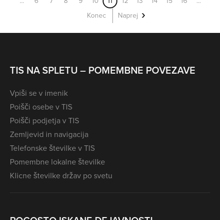
...
6
7
8
9
10
11
12
13
14
15
16
...
Konec
Naprej
TIS NA SPLETU – POMEMBNE POVEZAVE
Vpiši se v imenik
Poišči osebe v TIS
Poišči podjetja v TIS
Zemljevid in navigacija
Telefonske številke v TIS
Pomembne lokalne številke
Klicne številke držav po svetu