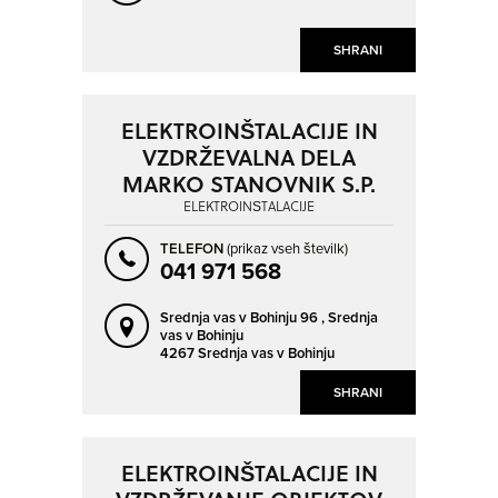
MENGEŠ
MESTNI VRH
METLIKA
MIKLAVŽ NA DRAVSKEM POLJU
SHRANI
MISLINJA
MLAKA PRI KRANJU
MURSKA SOBOTA
MUTA
ELEKTROINŠTALACIJE IN
NOVA GORICA
NOVO MESTO
VZDRŽEVALNA DELA
MARKO STANOVNIK S.P.
ORMOŽ
OZELJAN
ELEKTROINŠTALACIJE
PESNICA PRI MARIBORU
PODGORJE
TELEFON
(prikaz vseh številk)
POLICA
POSTOJNA
041 971 568
PREVALJE
PTUJ
Srednja vas v Bohinju 96 ,
Srednja
RADOVLJICA
RAVNE NA KOROŠKEM
vas v Bohinju
4267 Srednja vas v Bohinju
RENČE
RIBNICA
SHRANI
ROGAŠKA SLATINA
ROGOZA
ROŠPOH - DEL
RUŠE
ELEKTROINŠTALACIJE IN
SEVNICA
SEŽANA