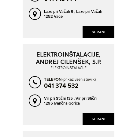
Laze pri Vačah 9 ,
Laze pri Vačah
1252 Vače
SHRANI
ELEKTROINŠTALACIJE,
ANDREJ CILENŠEK, S.P.
ELEKTROINŠTALACIJE
TELEFON
(prikaz vseh številk)
041 374 532
Vir pri Stični 135 ,
Vir pri Stični
1295 Ivančna Gorica
SHRANI