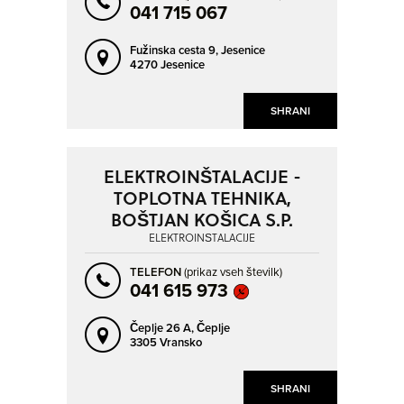
041 715 067
Fužinska cesta 9,
Jesenice
4270 Jesenice
SHRANI
ELEKTROINŠTALACIJE -
TOPLOTNA TEHNIKA,
BOŠTJAN KOŠICA S.P.
ELEKTROINŠTALACIJE
TELEFON
(prikaz vseh številk)
041 615 973
Čeplje 26 A,
Čeplje
3305 Vransko
SHRANI