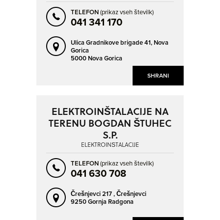
TELEFON
(prikaz vseh številk)
041 341 170
Ulica Gradnikove brigade 41,
Nova
Gorica
5000 Nova Gorica
SHRANI
ELEKTROINŠTALACIJE NA
TERENU BOGDAN ŠTUHEC
S.P.
ELEKTROINŠTALACIJE
TELEFON
(prikaz vseh številk)
041 630 708
Črešnjevci 217 ,
Črešnjevci
9250 Gornja Radgona