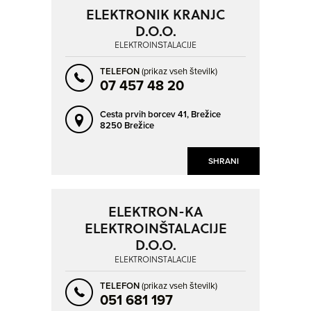
HRASTULJE
HRAŠE
ELEKTRONIK KRANJC
IG
IVANČNA GORICA
D.O.O.
ELEKTROINŠTALACIJE
IZOLA - ISOLA
JESENICE
KAMNICA
KAMNIK
NAPREJ
NAZAJ
TELEFON
(prikaz vseh številk)
07 457 48 20
KOČEVJE
KOPER - CAPODISTRIA
Cesta prvih borcev 41,
Brežice
KRANJ
KROMBERK
8250 Brežice
KRŠKO
LAŠKO
LAVRICA
LEGEN
SHRANI
LENART V SLOVENSKIH GORICAH
LENDAVA - LENDVA
LESCE
LESKOVEC PRI KRŠKEM
ELEKTRON-KA
ELEKTROINŠTALACIJE
LIMBUŠ
LITIJA
D.O.O.
LJUBLJANA
LJUTOMER
ELEKTROINŠTALACIJE
LOGATEC
LUCIJA - LUCIA
TELEFON
(prikaz vseh številk)
MARIBOR
MEDVODE
051 681 197