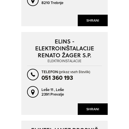
8210 Trebnje
SHRANI
ELINS -
ELEKTROINŠTALACIJE
RENATO ŽAGER S.P.
ELEKTROINŠTALACIJE
TELEFON
(prikaz vseh številk)
051 360 193
Leše 11 ,
Leše
2391 Prevalje
SHRANI