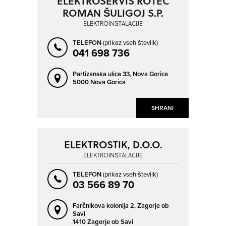
ELEKTROSERVIS ROTEC
SLOVENJ GRADEC
SLOVENJA VAS
ROMAN ŠULIGOJ S.P.
SLOVENSKA BISTRICA
SLOVENSKE KONJICE
ELEKTROINŠTALACIJE
SOLKAN
SPODNJE HOČE
TELEFON
(prikaz vseh številk)
041 698 736
SV. ANTON
ŠEMPETER PRI GORICI
ŠENTJUR
ŠKOFJA LOKA
Partizanska ulica 33,
Nova Gorica
5000 Nova Gorica
TRBOVLJE
TREBNJE
TRNOVLJE PRI CELJU
TRZIN
SHRANI
VELENJE
VERD
VIR
VNANJE GORICE
ELEKTROSTIK, D.O.O.
VOJNIK
VRHNIKA
ELEKTROINŠTALACIJE
VRTOJBA
ZAGORJE OB SAVI
TELEFON
(prikaz vseh številk)
ZREČE
ŽALEC
03 566 89 70
Farčnikova kolonija 2,
Zagorje ob
Savi
1410 Zagorje ob Savi