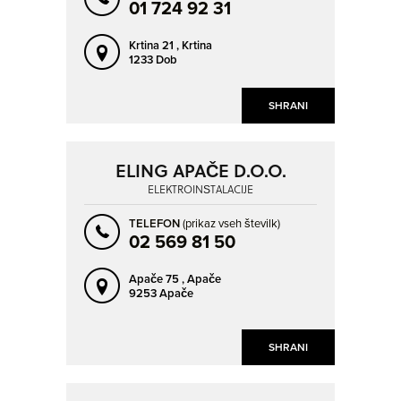
01 724 92 31
Krtina 21 ,
Krtina
1233 Dob
SHRANI
ELING APAČE D.O.O.
ELEKTROINŠTALACIJE
TELEFON
(prikaz vseh številk)
02 569 81 50
Apače 75 ,
Apače
9253 Apače
SHRANI