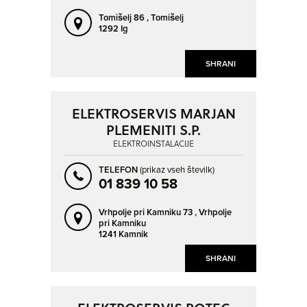
MENGEŠ
MESTNI VRH
Tomišelj 86 ,
Tomišelj
METLIKA
MIKLAVŽ NA DRAVSKEM POLJU
1292 Ig
MISLINJA
MLAKA PRI KRANJU
SHRANI
MURSKA SOBOTA
MUTA
NOVA GORICA
NOVO MESTO
ELEKTROSERVIS MARJAN
ORMOŽ
OZELJAN
PLEMENITI S.P.
PESNICA PRI MARIBORU
PODGORJE
ELEKTROINŠTALACIJE
POLICA
POSTOJNA
TELEFON
(prikaz vseh številk)
PREVALJE
PTUJ
01 839 10 58
RADOVLJICA
RAVNE NA KOROŠKEM
Vrhpolje pri Kamniku 73 ,
Vrhpolje
RENČE
RIBNICA
pri Kamniku
1241 Kamnik
ROGAŠKA SLATINA
ROGOZA
SHRANI
ROŠPOH - DEL
RUŠE
SEVNICA
SEŽANA