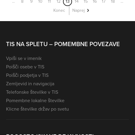
...
8
9
10
11
12
13
14
15
16
17
18
...
Konec
Naprej
TIS NA SPLETU – POMEMBNE POVEZAVE
Vpiši se v imenik
Poišči osebe v TIS
Poišči podjetja v TIS
Zemljevid in navigacija
Telefonske številke v TIS
Pomembne lokalne številke
Klicne številke držav po svetu