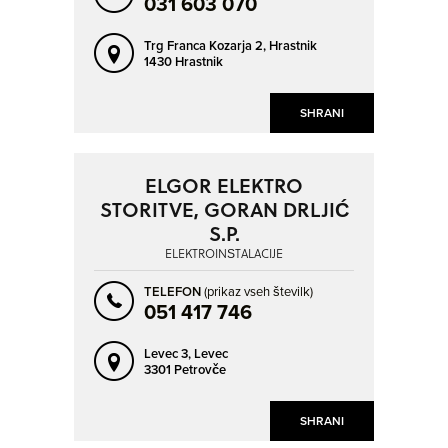
031 603 070
Trg Franca Kozarja 2,
Hrastnik
1430 Hrastnik
SHRANI
ELGOR ELEKTRO
STORITVE, GORAN DRLJIĆ
S.P.
ELEKTROINŠTALACIJE
TELEFON
(prikaz vseh številk)
051 417 746
Levec 3,
Levec
3301 Petrovče
SHRANI