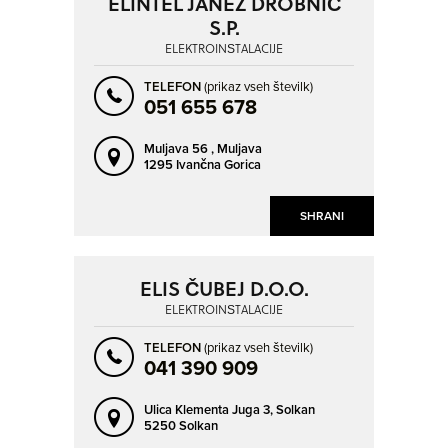
ELINTEL JANEZ DROBNIČ
S.P.
ELEKTROINŠTALACIJE
TELEFON
(prikaz vseh številk)
051 655 678
Muljava 56 ,
Muljava
1295 Ivančna Gorica
SHRANI
ELIS ČUBEJ D.O.O.
ELEKTROINŠTALACIJE
TELEFON
(prikaz vseh številk)
041 390 909
Ulica Klementa Juga 3,
Solkan
5250 Solkan