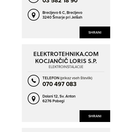
03 582 18 90
Brecljevo 6 C,
Brecljevo
3240 Šmarje pri Jelšah
SHRANI
ELEKTROTEHNIKA.COM
KOCJANČIČ LORIS S.P.
ELEKTROINŠTALACIJE
TELEFON
(prikaz vseh številk)
070 497 083
Dolani 12,
Sv. Anton
6276 Pobegi
SHRANI