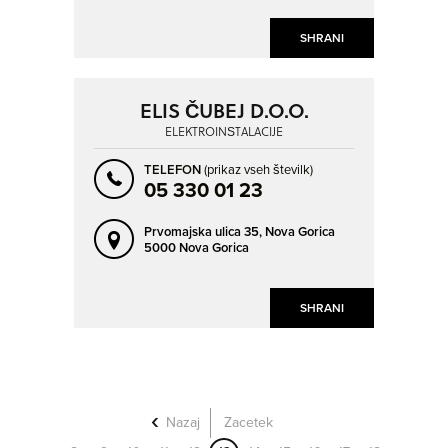
SHRANI
ELIS ČUBEJ D.O.O.
ELEKTROINŠTALACIJE
TELEFON
(prikaz vseh številk)
05 330 01 23
Prvomajska ulica 35,
Nova Gorica
5000 Nova Gorica
SHRANI
Nazaj
Zacetek