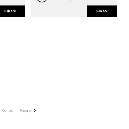
SHRANI
SHRANI
Konec
Naprej