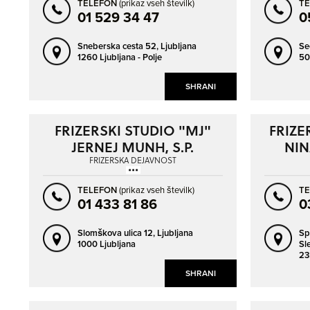
TELEFON
(prikaz vseh številk)
T
01 529 34 47
0
Sneberska cesta 52,
Ljubljana
Se
1260 Ljubljana - Polje
50
SHRANI
FRIZERSKI STUDIO "MJ"
FRIZE
JERNEJ MUNH, S.P.
NIN
FRIZERSKA DEJAVNOST
TELEFON
(prikaz vseh številk)
T
01 433 81 86
0
Slomškova ulica 12,
Ljubljana
Sp
1000 Ljubljana
Sl
23
SHRANI