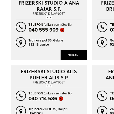
FRIZERSKI STUDIO A ANA
FRIZ
RAJAR S.P.
BRI
FRIZERSKA DEJAVNOST
TELEFON
(prikaz vseh številk)
T
040 555 909
0
Trdinova pot 36,
Gabrje
Go
8321 Brusnice
52
SHRANI
FRIZERSKI STUDIO ALIS
FR
PUFLER ALIS S.P.
AN
FRIZERSKA DEJAVNOST
TELEFON
(prikaz vseh številk)
T
040 714 536
0
Trg borcev NOB 15,
Dol pri
Za
Hrastniku
10