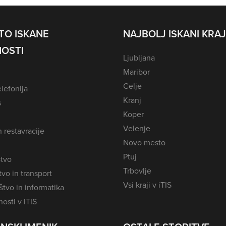
TO ISKANE
NAJBOLJ ISKANI KRAJ
OSTI
Ljubljana
Maribor
Celje
lefonija
Kranj
s
Koper
Velenje
n restavracije
Novo mesto
Ptuj
tvo
Trbovlje
vo in transport
Vsi kraji v iTIS
tvo in informatika
osti v iTIS