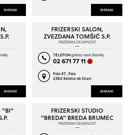
SHRANI
SHRANI
ON,
FRIZERSKI SALON,
.P.
ZVEZDANA TOMŠIĆ S.P.
FRIZERSKA DEJAVNOST
vilk)
TELEFON
(prikaz vseh številk)
02 671 77 11
Fala 47 ,
Fala
2352 Selnica ob Dravi
SHRANI
SHRANI
 "BI"
FRIZERSKI STUDIO
.P.
"BREDA" BREDA BRUMEC
S.P.
FRIZERSKA DEJAVNOST