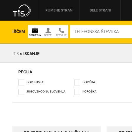
RUMENE STRANI
BELE STRANI
IŠČEM
ITIS
» ISKANJE
REGIJA
REGIJA
GORENJSKA
GORIŠKA
OMREŽNA ŠT.
JUGOVZHODNA SLOVENIJA
KOROŠKA
OBALNO-KRAŠKA
OSREDNJESLOVENSKA
PODRAVSKA
POMURSKA
POSAVSKA
PRIMORSKO-NOTRANJSKA
SAVINJSKA
ZASAVSKA