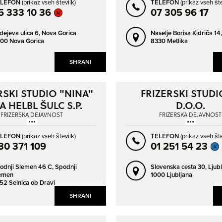
ELEFON
(prikaz vseh številk)
TELEFON
(prikaz vseh šte
5 333 10 36
07 305 96 17
ROGAŠKA SLATINA
SEVNICA
SEŽANA
SLOVENJ GRADEC
dejeva ulica 6,
Nova Gorica
Naselje Borisa Kidriča 14
00 Nova Gorica
8330 Metlika
SLOVENSKA BISTRICA
SLOVENSKE KONJICE
SLOVENSKI JAVORNIK
SOLKAN
SHRANI
SPODNJE ŠKOFIJE
SPODNJI DUPLEK
RSKI STUDIO "NINA"
FRIZERSKI STUDI
ŠEMPETER PRI GORICI
ŠENČUR
A HELBL ŠULC S.P.
D.O.O.
ŠENTILJ V SLOVENSKIH GORICAH
ŠENTJUR
FRIZERSKA DEJAVNOST
FRIZERSKA DEJAVNOST
ŠKOFJA LOKA
ŠKOFLJICA
ELEFON
(prikaz vseh številk)
TELEFON
(prikaz vseh šte
ŠMARJE PRI JELŠAH
ŠMARTNO PRI LITIJI
30 371 109
01 251 54 23
ŠOŠTANJ
TOLMIN
odnji Slemen 46 C,
Spodnji
Slovenska cesta 30,
Ljub
TRBOVLJE
TREBNJE
emen
1000 Ljubljana
52 Selnica ob Dravi
TRZIN
TRŽIČ
SHRANI
VELENJE
VIR
VOJNIK
VRHNIKA