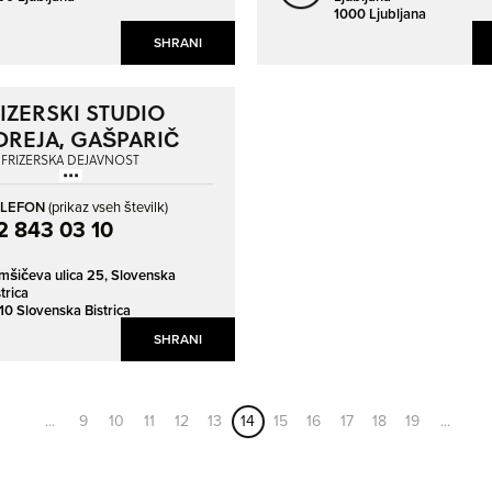
1000 Ljubljana
SHRANI
IZERSKI STUDIO
DREJA, GAŠPARIČ
ANDREJA S.P.
FRIZERSKA DEJAVNOST
ELEFON
(prikaz vseh številk)
2 843 03 10
mšičeva ulica 25,
Slovenska
trica
10 Slovenska Bistrica
SHRANI
...
9
10
11
12
13
14
15
16
17
18
19
...