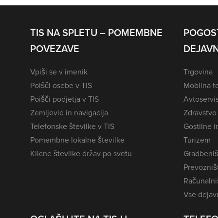
TIS NA SPLETU – POMEMBNE
POGOS
POVEZAVE
DEJAVN
Vpiši se v imenik
Trgovina
Poišči osebe v TIS
Mobilna te
Poišči podjetja v TIS
Avtoservi
Zemljevid in navigacija
Zdravstvo
Telefonske številke v TIS
Gostilne i
Pomembne lokalne številke
Turizem
Klicne številke držav po svetu
Gradbeniš
Prevozništ
Računalniš
Vse dejavn