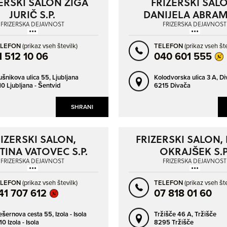
ERSKI SALON ŽIGA
FRIZERSKI SAL
NAPREJ
NAZAJ
JURIČ S.P.
DANIJELA ABRAM 
CERKNO
ČRNOMELJ
FRIZERSKA DEJAVNOST
FRIZERSKA DEJAVNOST
DIVAČA
DOMŽALE
DRAVOGRAD
GORNJA RADGONA
ELEFON
(prikaz vseh številk)
TELEFON
(prikaz vseh šte
1 512 10 06
040 601 555
GROSUPLJE
HRASTNIK
ušnikova ulica 55,
Ljubljana
Kolodvorska ulica 3 A,
Di
IDRIJA
ILIRSKA BISTRICA
10 Ljubljana - Šentvid
6215 Divača
IVANČNA GORICA
IZLAKE
SHRANI
IZOLA - ISOLA
JESENICE
KALCE
KAMNIK
IZERSKI SALON,
FRIZERSKI SALON,
KISOVEC
KOČEVJE
INA VATOVEC S.P.
OKRAJŠEK S.P
KOPER - CAPODISTRIA
KOZINA
FRIZERSKA DEJAVNOST
FRIZERSKA DEJAVNOST
KRANJ
KROMBERK
ELEFON
(prikaz vseh številk)
TELEFON
(prikaz vseh šte
41 707 612
07 818 01 60
KRŠKO
LAŠKO
LAVRICA
LENART V SLOVENSKIH GORICAH
ešernova cesta 55,
Izola - Isola
Tržišče 46 A,
Tržišče
0 Izola - Isola
8295 Tržišče
LENDAVA - LENDVA
LESCE