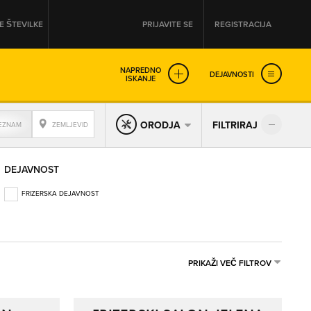
 ŠTEVILKE
PRIJAVITE SE
REGISTRACIJA
NAPREDNO
DEJAVNOSTI
ISKANJE
OD
DO
ORODJA
FILTRIRAJ
EZNAM
ZEMLJEVID
URA
URA
DEJAVNOST
SO NON-STOP ODPRTA
FRIZERSKA DEJAVNOST
PRIKAŽI VEČ FILTROV