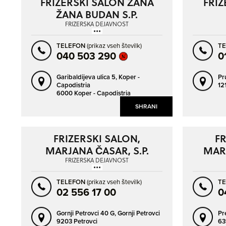
FRIZERSKI SALON ŽANA
FRIZ
NAPREJ
NAZAJ
ŽANA BUDAN S.P.
FRIZERSKA DEJAVNOST
TELEFON
(prikaz vseh številk)
T
040 503 290
0
Garibaldijeva ulica 5,
Koper -
Pr
Capodistria
12
6000 Koper - Capodistria
SHRANI
FRIZERSKI SALON,
FR
MARJANA ČASAR, S.P.
MART
FRIZERSKA DEJAVNOST
TELEFON
(prikaz vseh številk)
T
02 556 17 00
0
Gornji Petrovci 40 G,
Gornji Petrovci
Pr
9203 Petrovci
631