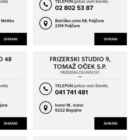
vilk)
TELEFON
(prikaz vseh številk)
02 802 53 87
,
Metlika
Bistriška cesta 58,
Poljčane
2319 Poljčane
SHRANI
SHRANI
O 48
FRIZERSKI STUDIO 9,
TOMAŽ OČEK S.P.
FRIZERSKA DEJAVNOST
vilk)
TELEFON
(prikaz vseh številk)
041 741 481
ljana
Ivanci 18 ,
Ivanci
9222 Bogojina
SHRANI
SHRANI