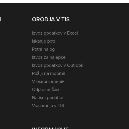
I
ORODJA V TIS
Izvoz podatkov v Excel
Iskanje poti
Potni nalog
Izvoz za nalepke
Izvoz podatkov v Outlook
Pošlji na mobitel
V osebni imenik
Odpiralni časi
Natisni podatke
Vsa orodja v TIS