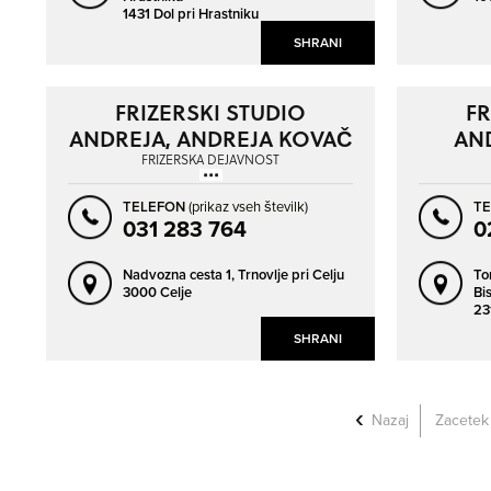
1431 Dol pri Hrastniku
SHRANI
FRIZERSKI STUDIO
FR
ANDREJA, ANDREJA KOVAČ
AN
S.P.
FRIZERSKA DEJAVNOST
TELEFON
(prikaz vseh številk)
T
031 283 764
0
Nadvozna cesta 1,
Trnovlje pri Celju
To
3000 Celje
Bis
23
SHRANI
Nazaj
Zacetek