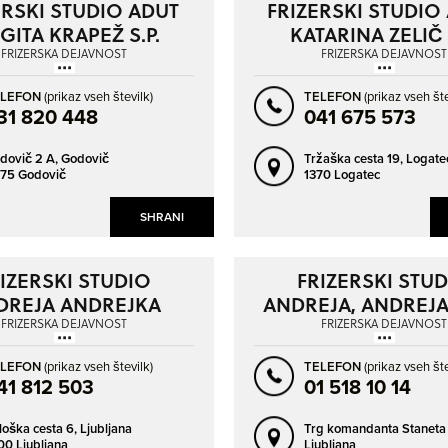
ERSKI STUDIO ADUT
FRIZERSKI STUDIO
ZAGORJE OB SAVI
ZREČE
GITA KRAPEŽ S.P.
KATARINA ZELIČ 
FRIZERSKA DEJAVNOST
FRIZERSKA DEJAVNOST
ŽALEC
ŽIRI
ELEFON
(prikaz vseh številk)
TELEFON
(prikaz vseh šte
31 820 448
041 675 573
dovič 2 A,
Godovič
Tržaška cesta 19,
Logate
75 Godovič
1370 Logatec
SHRANI
IZERSKI STUDIO
FRIZERSKI STU
DREJA ANDREJKA
ANDREJA, ANDREJA
KASTELIC S.P.
S.P.
FRIZERSKA DEJAVNOST
FRIZERSKA DEJAVNOST
ELEFON
(prikaz vseh številk)
TELEFON
(prikaz vseh šte
41 812 503
01 518 10 14
loška cesta 6,
Ljubljana
Trg komandanta Staneta 
00 Ljubljana
Ljubljana