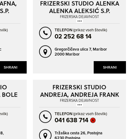
 AFNA,
FRIZERSKI STUDIO ALENKA
S.P.
ALENKA ALEKSIĆ S.P.
FRIZERSKA DEJAVNOST
vilk)
TELEFON
(prikaz vseh številk)
02 252 68 14
c
Gregorčičeva ulica 7,
Maribor
2000 Maribor
SHRANI
SHRANI
DIO
FRIZERSKI STUDIO
 BOLE
ANDREJA, ANDREJA FRANK
S.P.
FRIZERSKA DEJAVNOST
vilk)
TELEFON
(prikaz vseh številk)
041 638 714
8,
Tržaška cesta 26,
Postojna
6230 Postojna