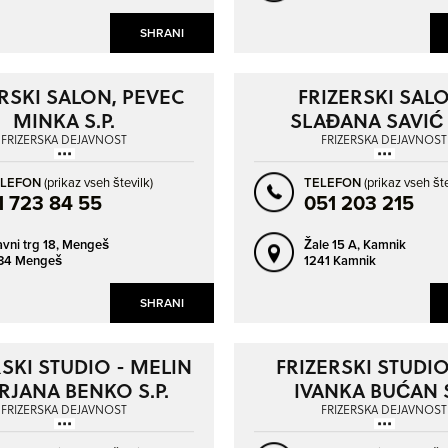
LITIJA
LJUBLJANA
SHRANI
LJUTOMER
LOGATEC
LUCIJA - LUCIA
MARIBOR
RSKI SALON, PEVEC
FRIZERSKI SAL
MINKA S.P.
SLAĐANA SAVIĆ S
MEDVODE
MENGEŠ
FRIZERSKA DEJAVNOST
FRIZERSKA DEJAVNOST
METLIKA
MIKLAVŽ NA DRAVSKEM POLJU
ELEFON
(prikaz vseh številk)
TELEFON
(prikaz vseh šte
MOZIRJE
MURSKA SOBOTA
1 723 84 55
051 203 215
NAKLO
NOVA GORICA
avni trg 18,
Mengeš
Žale 15 A,
Kamnik
NOVO MESTO
PIRAN - PIRANO
34 Mengeš
1241 Kamnik
PIVKA
POLZELA
SHRANI
POSTOJNA
PREVALJE
PTUJ
RAČE
RSKI STUDIO - MELIN
FRIZERSKI STUDIO
RADEČE
RADENCI
IRJANA BENKO S.P.
IVANKA BUĆAN S
RADLJE OB DRAVI
RADOVLJICA
FRIZERSKA DEJAVNOST
FRIZERSKA DEJAVNOST
RAVNE NA KOROŠKEM
RIBNICA