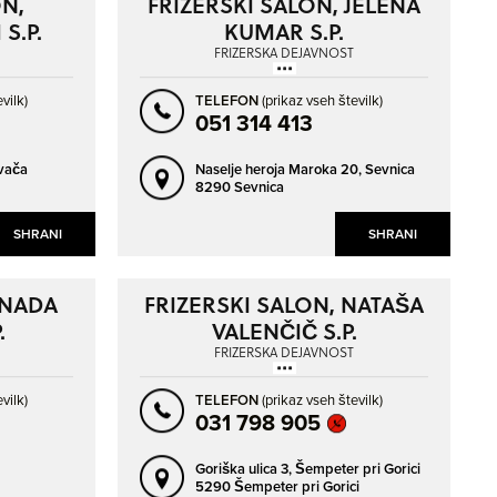
ON,
FRIZERSKI SALON, JELENA
NAPREJ
NAZAJ
S.P.
KUMAR S.P.
FRIZERSKA DEJAVNOST
vilk)
TELEFON
(prikaz vseh številk)
051 314 413
vača
Naselje heroja Maroka 20,
Sevnica
8290 Sevnica
SHRANI
SHRANI
 NADA
FRIZERSKI SALON, NATAŠA
.
VALENČIČ S.P.
FRIZERSKA DEJAVNOST
vilk)
TELEFON
(prikaz vseh številk)
031 798 905
Goriška ulica 3,
Šempeter pri Gorici
5290 Šempeter pri Gorici