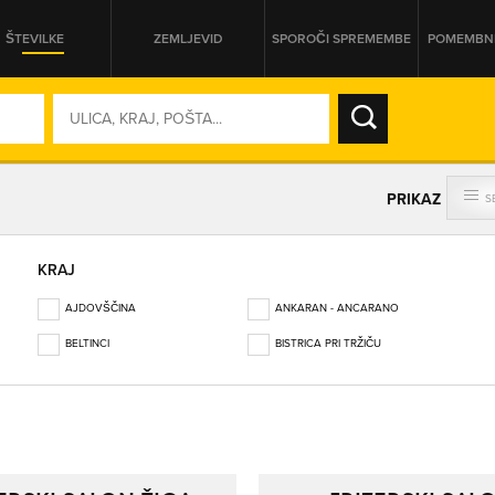
ŠTEVILKE
ZEMLJEVID
SPOROČI SPREMEMBE
POMEMBNE
SO ODPRTA V
PRIKAZ
S
DAN
KRAJ
SO TRENUTNO ODPRTA
AJDOVŠČINA
ANKARAN - ANCARANO
PRIKAŽI PODJETJA KI IMAJO
BELTINCI
BISTRICA PRI TRŽIČU
BLED
BOROVNICA
BOVEC
BREZOVICA PRI LJUBLJANI
BREŽICE
BRITOF
CELJE
CERKNICA