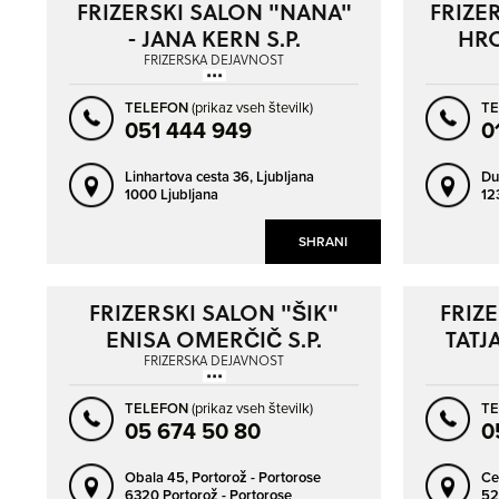
FRIZERSKI SALON "NANA"
FRIZE
- JANA KERN S.P.
HRO
FRIZERSKA DEJAVNOST
TELEFON
(prikaz vseh številk)
T
051 444 949
0
Linhartova cesta 36,
Ljubljana
Du
1000 Ljubljana
12
SHRANI
FRIZERSKI SALON "ŠIK"
FRIZE
ENISA OMERČIČ S.P.
TATJ
FRIZERSKA DEJAVNOST
TELEFON
(prikaz vseh številk)
T
05 674 50 80
0
Obala 45,
Portorož - Portorose
Ce
6320 Portorož - Portorose
52