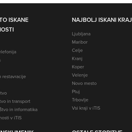
TO ISKANE
NAJBOLJ ISKANI KRAJ
OSTI
Ljubljana
Maribor
Celje
lefonija
Kranj
s
Koper
Velenje
n restavracije
Novo mesto
Ptuj
tvo
Trbovlje
vo in transport
Vsi kraji v iTIS
tvo in informatika
osti v iTIS