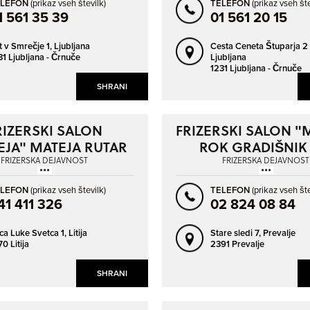
ELEFON
(prikaz vseh številk)
TELEFON
(prikaz vseh šte
1 561 35 39
01 561 20 15
ROGAŠKA SLATINA
SEVNICA
SEŽANA
SLOVENJ GRADEC
t v Smrečje 1,
Ljubljana
Cesta Ceneta Štuparja 2 
31 Ljubljana - Črnuče
Ljubljana
SLOVENSKA BISTRICA
SLOVENSKE KONJICE
1231 Ljubljana - Črnuče
SLOVENSKI JAVORNIK
SOLKAN
SHRANI
SPODNJE ŠKOFIJE
SPODNJI DUPLEK
RIZERSKI SALON
FRIZERSKI SALON "
ŠEMPETER PRI GORICI
ŠENČUR
EJA" MATEJA RUTAR
ROK GRADIŠNIK S
ŠENTILJ V SLOVENSKIH GORICAH
ŠENTJUR
S.P.
FRIZERSKA DEJAVNOST
FRIZERSKA DEJAVNOST
ŠKOFJA LOKA
ŠKOFLJICA
ELEFON
(prikaz vseh številk)
TELEFON
(prikaz vseh šte
ŠMARJE PRI JELŠAH
ŠMARTNO PRI LITIJI
41 411 326
02 824 08 84
ŠOŠTANJ
TOLMIN
ica Luke Svetca 1,
Litija
Stare sledi 7,
Prevalje
TRBOVLJE
TREBNJE
0 Litija
2391 Prevalje
TRZIN
TRŽIČ
SHRANI
VELENJE
VIR
VOJNIK
VRHNIKA