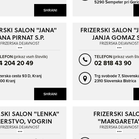
5290 Šempeter pri Goric
LITIJA
LJUBLJANA
SHRANI
LJUTOMER
LOGATEC
LUCIJA - LUCIA
MARIBOR
RSKI SALON "JANA"
FRIZERSKI SALON "J
ANA PIRNAT S.P.
JANJA GOMAZ S
MEDVODE
MENGEŠ
FRIZERSKA DEJAVNOST
FRIZERSKA DEJAVNOST
METLIKA
MIKLAVŽ NA DRAVSKEM POLJU
ELEFON
(prikaz vseh številk)
TELEFON
(prikaz vseh šte
MOZIRJE
MURSKA SOBOTA
4 204 20 49
02 818 43 90
NAKLO
NOVA GORICA
zerska cesta 93 D,
Kranj
Trg svobode 7,
Slovenska
NOVO MESTO
PIRAN - PIRANO
00 Kranj
2310 Slovenska Bistrica
PIVKA
POLZELA
SHRANI
POSTOJNA
PREVALJE
PTUJ
RAČE
RSKI SALON "LENKA"
FRIZERSKI SAL
RADEČE
RADENCI
ZERSTVO, VOGRIN
"MARGARETA
RADLJE OB DRAVI
RADOVLJICA
ALENKA S.P.
MARGARETA BAUER
FRIZERSKA DEJAVNOST
FRIZERSKA DEJAVNOST
RAVNE NA KOROŠKEM
RIBNICA