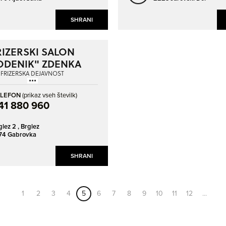
SHRANI
RIZERSKI SALON
ODENIK" ZDENKA
VODENIK S.P.
FRIZERSKA DEJAVNOST
ELEFON
(prikaz vseh številk)
41 880 960
glez 2 ,
Brglez
74 Gabrovka
SHRANI
1
2
3
4
5
6
7
8
9
10
11
12
...