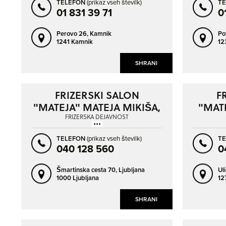
TELEFON
(prikaz vseh številk)
T
01 831 39 71
0
Perovo 26,
Kamnik
Po
1241 Kamnik
12
SHRANI
FRIZERSKI SALON
F
"MATEJA" MATEJA MIKIŠA,
"MAT
S.P.
FRIZERSKA DEJAVNOST
TELEFON
(prikaz vseh številk)
T
040 128 560
0
Šmartinska cesta 70,
Ljubljana
Ul
1000 Ljubljana
127
SHRANI