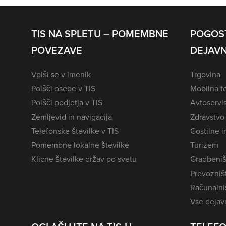
TIS NA SPLETU – POMEMBNE
POGOS
POVEZAVE
DEJAVN
Vpiši se v imenik
Trgovina
Poišči osebe v TIS
Mobilna te
Poišči podjetja v TIS
Avtoservi
Zemljevid in navigacija
Zdravstvo
Telefonske številke v TIS
Gostilne i
Pomembne lokalne številke
Turizem
Klicne številke držav po svetu
Gradbeniš
Prevozništ
Računalniš
Vse dejavn