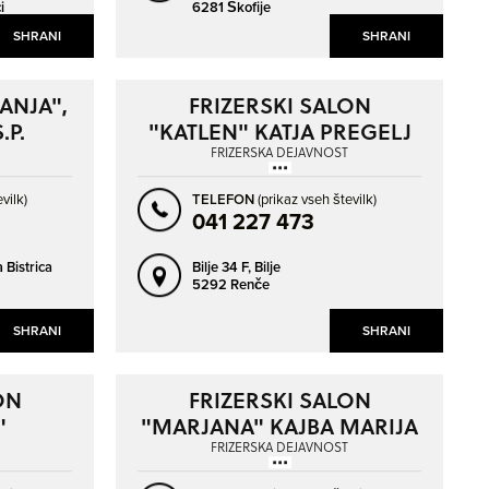
i
6281 Škofije
SHRANI
SHRANI
ANJA",
FRIZERSKI SALON
.P.
"KATLEN" KATJA PREGELJ
S.P.
FRIZERSKA DEJAVNOST
vilk)
TELEFON
(prikaz vseh številk)
041 227 473
 Bistrica
Bilje 34 F,
Bilje
5292 Renče
SHRANI
SHRANI
ON
FRIZERSKI SALON
"
"MARJANA" KAJBA MARIJA
 S.P.
S.P.
FRIZERSKA DEJAVNOST