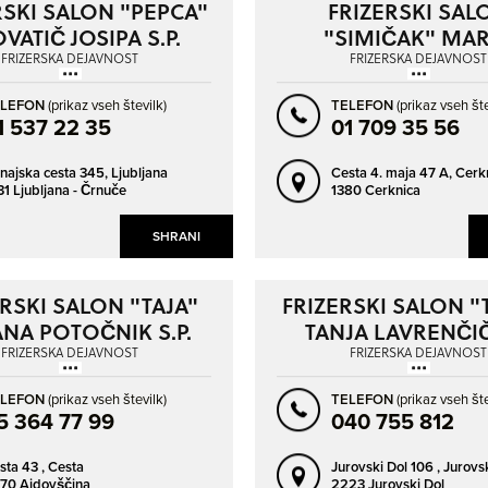
RSKI SALON "PEPCA"
FRIZERSKI SAL
ZAGORJE OB SAVI
ZREČE
VATIČ JOSIPA S.P.
"SIMIČAK" MA
TEKAVEC S.P.
FRIZERSKA DEJAVNOST
FRIZERSKA DEJAVNOST
ŽALEC
ŽIRI
ELEFON
(prikaz vseh številk)
TELEFON
(prikaz vseh šte
1 537 22 35
01 709 35 56
najska cesta 345,
Ljubljana
Cesta 4. maja 47 A,
Cerk
31 Ljubljana - Črnuče
1380 Cerknica
SHRANI
RSKI SALON "TAJA"
FRIZERSKI SALON "
ANA POTOČNIK S.P.
TANJA LAVRENČIČ 
FRIZERSKA DEJAVNOST
FRIZERSKA DEJAVNOST
ELEFON
(prikaz vseh številk)
TELEFON
(prikaz vseh šte
5 364 77 99
040 755 812
sta 43 ,
Cesta
Jurovski Dol 106 ,
Jurovsk
70 Ajdovščina
2223 Jurovski Dol