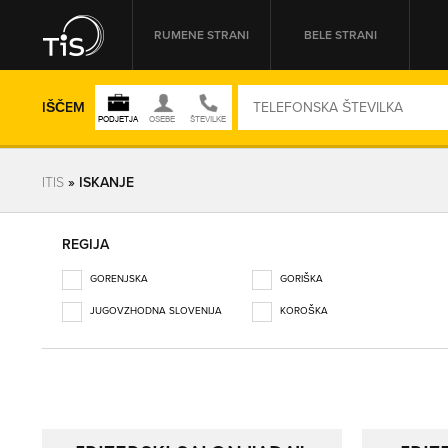
RUMENE STRANI
BELE STRANI
IŠČEM
ITIS
» ISKANJE
REGIJA
REGIJA
GORENJSKA
GORIŠKA
OMREŽNA ŠT.
JUGOVZHODNA SLOVENIJA
KOROŠKA
OBALNO-KRAŠKA
OSREDNJESLOVENSKA
PODRAVSKA
POMURSKA
POSAVSKA
PRIMORSKO-NOTRANJSKA
SAVINJSKA
ZASAVSKA