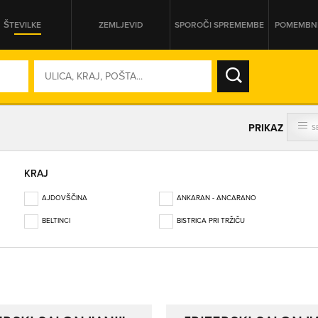
ŠTEVILKE
ZEMLJEVID
SPOROČI SPREMEMBE
POMEMBNE
SO ODPRTA V
PRIKAZ
S
DAN
KRAJ
SO TRENUTNO ODPRTA
AJDOVŠČINA
ANKARAN - ANCARANO
PRIKAŽI PODJETJA KI IMAJO
BELTINCI
BISTRICA PRI TRŽIČU
BLED
BOROVNICA
BOVEC
BREZOVICA PRI LJUBLJANI
BREŽICE
BRITOF
CELJE
CERKNICA