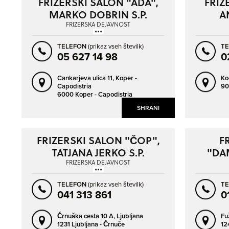
FRIZERSKI SALON "ADA",
FRIZ
NAPREJ
NAZAJ
MARKO DOBRIN S.P.
A
FRIZERSKA DEJAVNOST
TELEFON
(prikaz vseh številk)
T
05 627 14 98
0
Cankarjeva ulica 11,
Koper -
Ko
Capodistria
90
6000 Koper - Capodistria
SHRANI
FRIZERSKI SALON "ČOP",
F
TATJANA JERKO S.P.
"DA
FRIZERSKA DEJAVNOST
TELEFON
(prikaz vseh številk)
T
041 313 861
0
Črnuška cesta 10 A,
Ljubljana
Fu
1231 Ljubljana - Črnuče
12