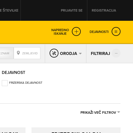
 ŠTEVILKE
PRIJAVITE SE
REGISTRACIJA
NAPREDNO
DEJAVNOSTI
ISKANJE
OD
DO
ORODJA
FILTRIRAJ
EZNAM
ZEMLJEVID
URA
URA
DEJAVNOST
SO NON-STOP ODPRTA
FRIZERSKA DEJAVNOST
PRIKAŽI VEČ FILTROV