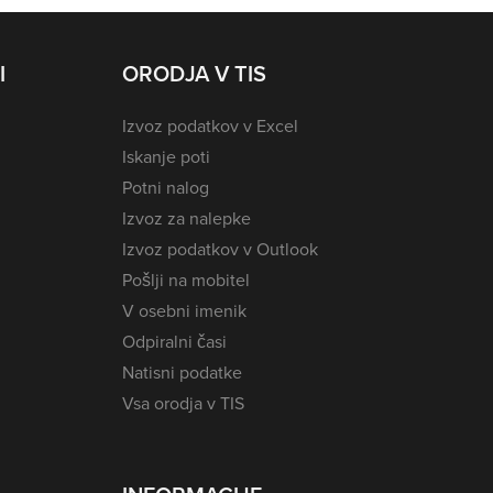
I
ORODJA V TIS
Izvoz podatkov v Excel
Iskanje poti
Potni nalog
Izvoz za nalepke
Izvoz podatkov v Outlook
Pošlji na mobitel
V osebni imenik
Odpiralni časi
Natisni podatke
Vsa orodja v TIS