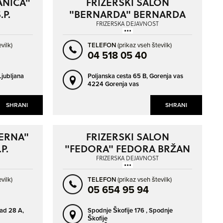
ANICA"
FRIZERSKI SALON
NAPREJ
NAZAJ
P.
"BERNARDA" BERNARDA
BEVK S.P.
FRIZERSKA DEJAVNOST
vilk)
TELEFON
(prikaz vseh številk)
04 518 05 40
Ljubljana
Poljanska cesta 65 B,
Gorenja vas
4224 Gorenja vas
SHRANI
SHRANI
"ERNA"
FRIZERSKI SALON
P.
"FEDORA" FEDORA BRŽAN
S.P.
FRIZERSKA DEJAVNOST
vilk)
TELEFON
(prikaz vseh številk)
05 654 95 94
ad 28 A,
Spodnje Škofije 176 ,
Spodnje
Škofije