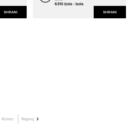
6310 Izola - Isola
SHRANI
SHRANI
Konec
Naprej