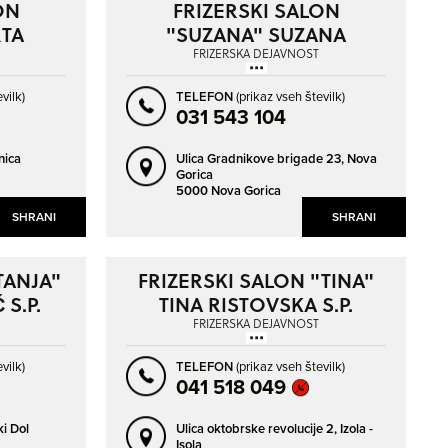
ON
FRIZERSKI SALON
RTA
"SUZANA" SUZANA
MARUŠIČ S.P.
FRIZERSKA DEJAVNOST
vilk)
TELEFON
(prikaz vseh številk)
031 543 104
nica
Ulica Gradnikove brigade 23,
Nova
Gorica
5000 Nova Gorica
SHRANI
SHRANI
TANJA"
FRIZERSKI SALON "TINA"
S.P.
TINA RISTOVSKA S.P.
FRIZERSKA DEJAVNOST
vilk)
TELEFON
(prikaz vseh številk)
041 518 049
i Dol
Ulica oktobrske revolucije 2,
Izola -
Isola