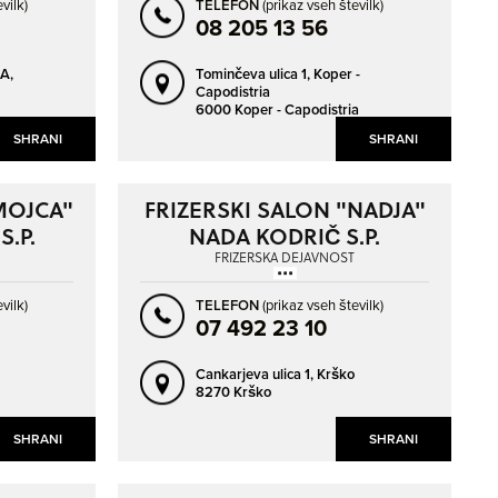
vilk)
TELEFON
(prikaz vseh številk)
08 205 13 56
A,
Tominčeva ulica 1,
Koper -
Capodistria
6000 Koper - Capodistria
SHRANI
SHRANI
MOJCA"
FRIZERSKI SALON "NADJA"
.P.
NADA KODRIČ S.P.
FRIZERSKA DEJAVNOST
vilk)
TELEFON
(prikaz vseh številk)
07 492 23 10
Cankarjeva ulica 1,
Krško
8270 Krško
SHRANI
SHRANI