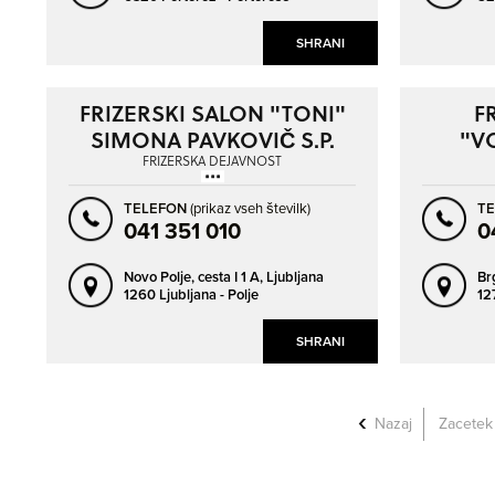
SHRANI
FRIZERSKI SALON "TONI"
F
SIMONA PAVKOVIČ S.P.
"V
FRIZERSKA DEJAVNOST
TELEFON
(prikaz vseh številk)
T
041 351 010
0
Novo Polje, cesta I 1 A,
Ljubljana
Br
1260 Ljubljana - Polje
12
SHRANI
Nazaj
Zacetek