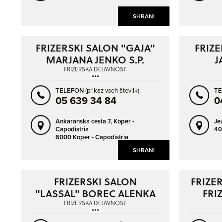
SHRANI
FRIZERSKI SALON "GAJA"
FRIZE
MARJANA JENKO S.P.
J
FRIZERSKA DEJAVNOST
TELEFON
(prikaz vseh številk)
T
05 639 34 84
0
Ankaranska cesta 7,
Koper -
Je
Capodistria
40
6000 Koper - Capodistria
SHRANI
FRIZERSKI SALON
FRIZE
"LASSAL" BOREC ALENKA
FRI
S.P.
FRIZERSKA DEJAVNOST