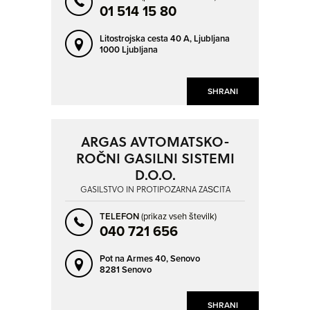
01 514 15 80
Litostrojska cesta 40 A,
Ljubljana
1000 Ljubljana
SHRANI
ARGAS AVTOMATSKO-
ROČNI GASILNI SISTEMI
D.O.O.
GASILSTVO IN PROTIPOŽARNA ZAŠČITA
TELEFON
(prikaz vseh številk)
040 721 656
Pot na Armes 40,
Senovo
8281 Senovo
SHRANI