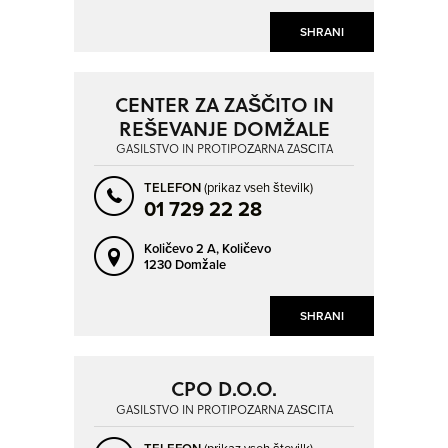
SHRANI
CENTER ZA ZAŠČITO IN
REŠEVANJE DOMŽALE
GASILSTVO IN PROTIPOŽARNA ZAŠČITA
TELEFON
(prikaz vseh številk)
01 729 22 28
Količevo 2 A,
Količevo
1230 Domžale
SHRANI
CPO D.O.O.
GASILSTVO IN PROTIPOŽARNA ZAŠČITA
(prikaz vseh številk)