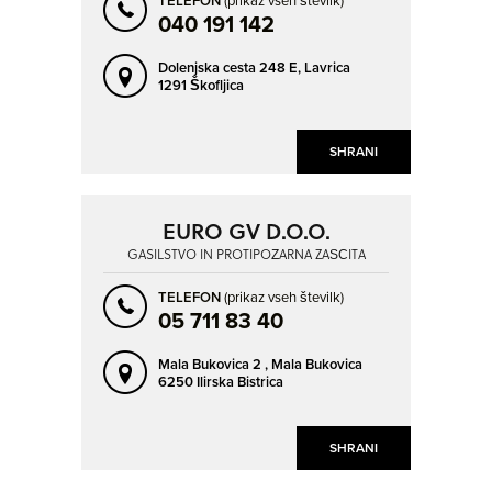
TELEFON
040 191 142
Dolenjska cesta 248 E,
Lavrica
1291 Škofljica
SHRANI
EURO GV D.O.O.
GASILSTVO IN PROTIPOŽARNA ZAŠČITA
TELEFON
(prikaz vseh številk)
05 711 83 40
Mala Bukovica 2 ,
Mala Bukovica
6250 Ilirska Bistrica
SHRANI