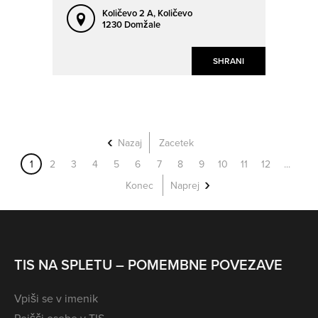
Količevo 2 A,
Količevo
1230 Domžale
SHRANI
Nazaj
Zacetek
1
2
3
4
5
6
7
8
9
10
11
12
...
Konec
Naprej
TIS NA SPLETU – POMEMBNE POVEZAVE
Vpiši se v imenik
Poišči osebe v TIS