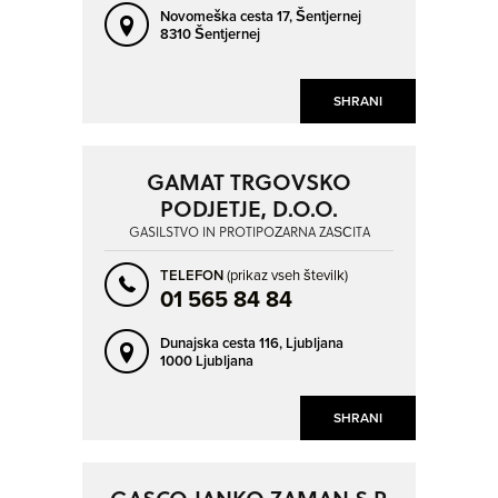
Novomeška cesta 17,
Šentjernej
8310 Šentjernej
SHRANI
GAMAT TRGOVSKO
PODJETJE, D.O.O.
GASILSTVO IN PROTIPOŽARNA ZAŠČITA
TELEFON
(prikaz vseh številk)
01 565 84 84
Dunajska cesta 116,
Ljubljana
1000 Ljubljana
SHRANI
GASCO JANKO ZAMAN S.P.