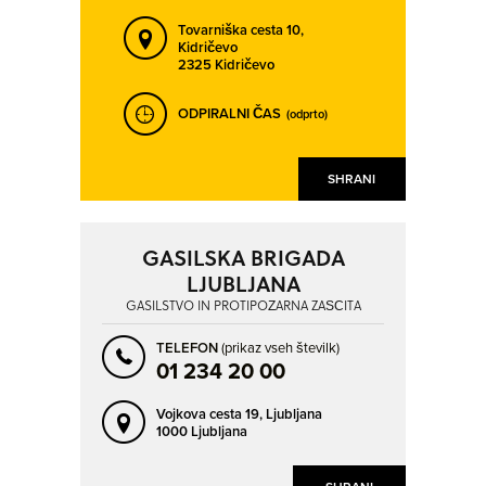
IZOLA - ISOLA
JARENINSKI DOL
Tovarniška cesta 10,
JAVORJE
JESENICE
Kidričevo
2325 Kidričevo
JEZERO
KAMNIK
KIDRIČEVO
KOBARID
ODPIRALNI ČAS
(odprto)
KOČEVJE
KOLIČEVO
KOMENDA
KOPER - CAPODISTRIA
SHRANI
KRANJ
KRANJSKA GORA
KRAPJE
KRAŠČI
GASILSKA BRIGADA
LJUBLJANA
KRIŽE
KRŠKO
GASILSTVO IN PROTIPOŽARNA ZAŠČITA
KUZMA
LAŠKO
TELEFON
(prikaz vseh številk)
LENART V SLOVENSKIH GORICAH
LITIJA
01 234 20 00
LJUBLJANA
LJUTOMER
Vojkova cesta 19,
Ljubljana
LOGATEC
LOKEV
1000 Ljubljana
MARIBOR
MENGEŠ