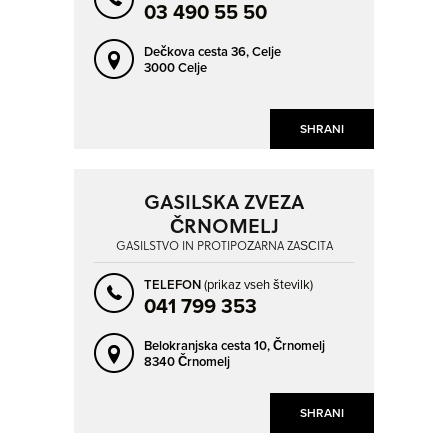
03 490 55 50
Dečkova cesta 36,
Celje
3000 Celje
SHRANI
GASILSKA ZVEZA
ČRNOMELJ
GASILSTVO IN PROTIPOŽARNA ZAŠČITA
TELEFON
(prikaz vseh številk)
041 799 353
Belokranjska cesta 10,
Črnomelj
8340 Črnomelj
SHRANI