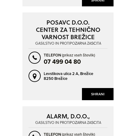
SHRANI
MORAVSKE TOPLICE
MURSKA SOBOTA
NOVA GORICA
NOVO MESTO
POSAVC D.O.O.
PIRAN - PIRANO
PODGRAD
CENTER ZA TEHNIČNO
PREBOLD
PTUJ
VARNOST BREŽICE
RADOVLJICA
RAVNE NA KOROŠKEM
GASILSTVO IN PROTIPOŽARNA ZAŠČITA
RIBNICA
RUŠE
TELEFON
(prikaz vseh številk)
SEMIČ
SEŽANA
07 499 04 80
SLOVENJ GRADEC
SLOVENSKA BISTRICA
Levstikova ulica 2 A,
Brežice
8250 Brežice
SLOVENSKE KONJICE
ŠENTJERNEJ
ŠKOFJA LOKA
TOLMIN
SHRANI
VELENJE
VIDEM
VIR
VRHNIKA
ALARM, D.O.O.,
GASILSTVO IN PROTIPOŽARNA ZAŠČITA
TELEFON
(prikaz vseh številk)