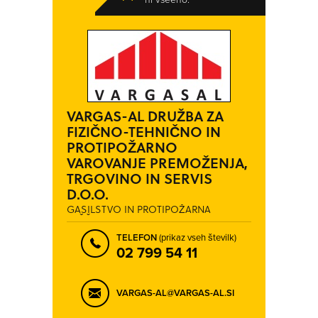
ČRNI VRH
ČRNOMELJ
DEKANI
DIVAČA
DOBROVA
DOBROVNIK - DOBRONAK
DOLE
DOLENJA VAS
NAPREJ
NAZAJ
DOLNJI SLAVEČI
DOLSKO
VARGAS-AL DRUŽBA ZA
DOMŽALE
DORNAVA
FIZIČNO-TEHNIČNO IN
DRAVOGRAD
DVORSKA VAS
PROTIPOŽARNO
VAROVANJE PREMOŽENJA,
GORIŠNICA
GORNJA RADGONA
TRGOVINO IN SERVIS
GORNJI PETROVCI
GRAD
D.O.O.
GRADIŠČE
GROSUPLJE
GASILSTVO IN PROTIPOŽARNA
ZAŠČITA
HODOŠ - HODOS
HORJUL
TELEFON
(prikaz vseh številk)
02 799 54 11
HOTINJA VAS
HRASTNIK
HRIB-LOŠKI POTOK
IG
VARGAS-AL@VARGAS-AL.SI
ILIRSKA BISTRICA
IZLAKE