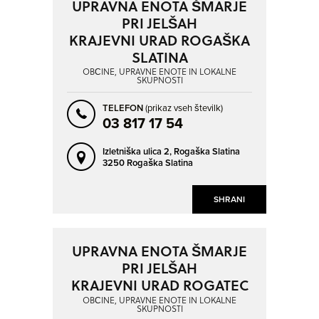
UPRAVNA ENOTA ŠMARJE
DOBROVO
DOL PRI LJUBLJANI
PRI JELŠAH
DOMŽALE
DRAVOGRAD
KRAJEVNI URAD ROGAŠKA
GORIŠNICA
GORNJA RADGONA
SLATINA
GORNJI PETROVCI
GRAD
NAPREJ
NAZAJ
OBČINE, UPRAVNE ENOTE IN LOKALNE
SKUPNOSTI
GROSUPLJE
HRASTNIK
TELEFON
(prikaz vseh številk)
HRIB-LOŠKI POTOK
HRPELJE
03 817 17 54
IDRIJA
IG
Izletniška ulica 2,
Rogaška Slatina
3250 Rogaška Slatina
ILIRSKA BISTRICA
IVANČNA GORICA
IZOLA - ISOLA
JESENICE
SHRANI
JURŠINCI
KAMNIK
KANAL
KIDRIČEVO
UPRAVNA ENOTA ŠMARJE
KOBARID
KOČEVJE
PRI JELŠAH
KOMEN
KOMENDA
KRAJEVNI URAD ROGATEC
KOPER - CAPODISTRIA
KOZJE
OBČINE, UPRAVNE ENOTE IN LOKALNE
SKUPNOSTI