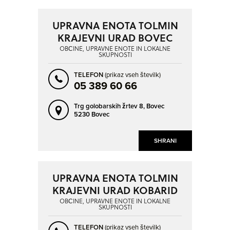
ORMOŽ
PESNICA PRI MARIBORU
PIRAN - PIRANO
PODČETRTEK
UPRAVNA ENOTA TOLMIN
KRAJEVNI URAD BOVEC
POSTOJNA
PTUJ
OBČINE, UPRAVNE ENOTE IN LOKALNE
RADOVLJICA
ROGAŠKA SLATINA
SKUPNOSTI
SEŽANA
SLOVENJ GRADEC
TELEFON
(prikaz vseh številk)
05 389 60 66
SLOVENSKA BISTRICA
SLOVENSKE KONJICE
SPODNJI DUPLEK
ŠENTJUR
Trg golobarskih žrtev 8,
Bovec
5230 Bovec
ŠKOFJA LOKA
ŠKOFLJICA
TABOR
TOLMIN
SHRANI
TREBNJE
TRZIN
VELENJE
VELIKA POLANA
UPRAVNA ENOTA TOLMIN
ZAGORJE OB SAVI
ŽALEC
KRAJEVNI URAD KOBARID
OBČINE, UPRAVNE ENOTE IN LOKALNE
SKUPNOSTI
TELEFON
(prikaz vseh številk)