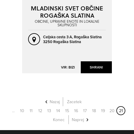
MLADINSKI SVET OBČINE
ROGAŠKA SLATINA
OBČINE, UPRAVNE ENOTE IN LOKALNE
SKUPNOSTI
Celjska cesta 3 A,
Rogaška Slatina
3250 Rogaška Slatina
VIR: BIZI
SHRANI
Nazaj
Zacetek
...
10
11
12
13
14
15
16
17
18
19
20
21
Konec
Naprej