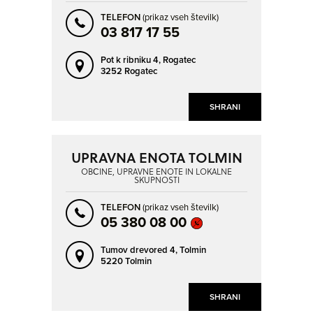
KRANJ
KRANJSKA GORA
TELEFON
(prikaz vseh številk)
KRŠKO
KUZMA
03 817 17 55
LAŠKO
LENART V SLOVENSKIH GORICAH
Pot k ribniku 4,
Rogatec
LENDAVA - LENDVA
LITIJA
3252 Rogatec
LJUBLJANA
LJUBNO OB SAVINJI
SHRANI
LJUTOMER
LOGATEC
LOVRENC NA POHORJU
LUCIJA - LUCIA
UPRAVNA ENOTA TOLMIN
LUČE
LUKOVICA PRI DOMŽALAH
OBČINE, UPRAVNE ENOTE IN LOKALNE
SKUPNOSTI
MARIBOR
MEDVODE
METLIKA
MEŽICA
TELEFON
(prikaz vseh številk)
05 380 08 00
MIREN
MORAVSKE TOPLICE
MOZIRJE
MURSKA SOBOTA
Tumov drevored 4,
Tolmin
5220 Tolmin
MUTA
NOVA GORICA
NOVO MESTO
OPLOTNICA
SHRANI