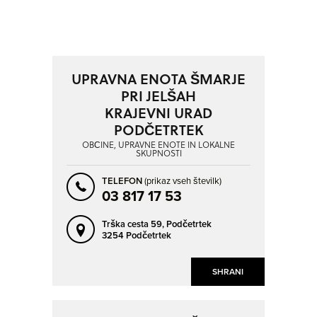
POSAVSKA
PRIMORSKO-NOTRANJSKA
SAVINJSKA
ZASAVSKA
NAPREJ
NAZAJ
KRAJ
SO ODPRTA V
UPRAVNA ENOTA ŠMARJE
PRI JELŠAH
AJDOVŠČINA
BELTINCI
KRAJEVNI URAD
OD
BISTRICA OB SOTLI
BLED
PODČETRTEK
BOHINJSKA BISTRICA
BOVEC
OBČINE, UPRAVNE ENOTE IN LOKALNE
SKUPNOSTI
DO
BREŽICE
BUKOVICA
TELEFON
(prikaz vseh številk)
CANKOVA
CELJE
03 817 17 53
CERKNICA
CERKNO
NAPREJ
NAZAJ
SO TRENUTNO ODPRTA
Trška cesta 59,
Podčetrtek
CIRKULANE
ČRENŠOVCI
3254 Podčetrtek
DEJAVNOST
ČRNA NA KOROŠKEM
ČRNOMELJ
SO NON-STOP ODPRTA
OBČINE, UPRAVNE ENOTE IN
SHRANI
DIVAČA
DOBRNA
LOKALNE SKUPNOSTI
DOBROVA
DOBROVNIK - DOBRONAK