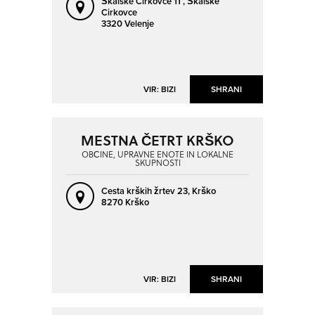
Škalske Cirkovce 11 ,
Škalske
Cirkovce
3320 Velenje
VIR: BIZI
SHRANI
MESTNA ČETRT KRŠKO
OBČINE, UPRAVNE ENOTE IN LOKALNE
SKUPNOSTI
Cesta krških žrtev 23,
Krško
8270 Krško
VIR: BIZI
SHRANI