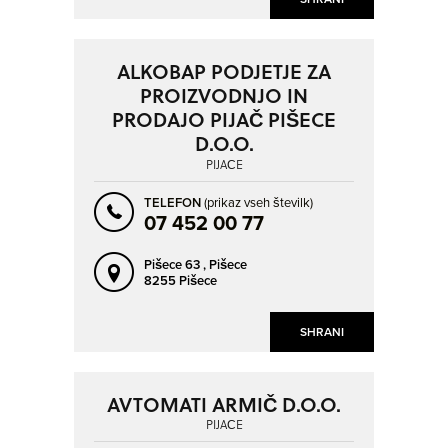
ALKOBAP PODJETJE ZA
PROIZVODNJO IN
PRODAJO PIJAČ PIŠECE
D.O.O.
PIJAČE
TELEFON
(prikaz vseh številk)
07 452 00 77
Pišece 63 ,
Pišece
8255 Pišece
SHRANI
AVTOMATI ARMIČ D.O.O.
PIJAČE