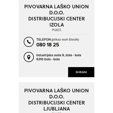
RENČE
ROVIŠČE PRI STUDENCU
PIVOVARNA LAŠKO UNION
ROŽNO
SELA PRI OTOVCU
D.O.O.
DISTRIBUCIJSKI CENTER
SEŽANA
SLAP
IZOLA
SLIVJE
SLOVENJ GRADEC
PIJAČE
SLOVENSKE KONJICE
SOLKAN
TELEFON
(prikaz vseh številk)
SPODNJE NEGONJE
STRAŽIŠČE
080 18 25
SV. DUH
SV. PRIMOŽ NAD MUTO
Industrijska cesta 9,
Izola - Isola
SVEČINA
ŠEMPETER PRI GORICI
6310 Izola - Isola
ŠENTVID PRI STIČNI
TRBOVLJE
SHRANI
TREBNJE
TRZIN
VELENJE
VRHNIKA
PIVOVARNA LAŠKO UNION
ZREČE
ŽIRI
D.O.O.
DISTRIBUCIJSKI CENTER
LJUBLJANA