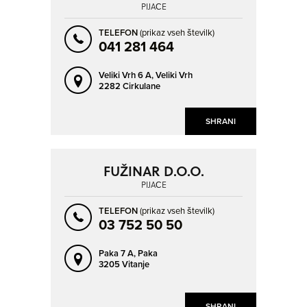
PIJAČE
TELEFON
(prikaz vseh številk)
041 281 464
Veliki Vrh 6 A,
Veliki Vrh
2282 Cirkulane
SHRANI
FUŽINAR D.O.O.
PIJAČE
TELEFON
(prikaz vseh številk)
03 752 50 50
Paka 7 A,
Paka
3205 Vitanje
SHRANI