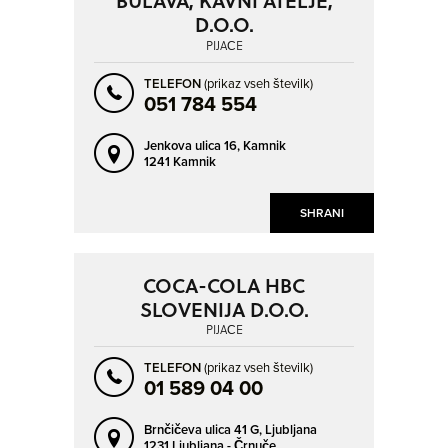
BULAVA, KAVNI ATELJE,
D.O.O.
PIJAČE
TELEFON
(prikaz vseh številk)
051 784 554
Jenkova ulica 16,
Kamnik
1241 Kamnik
SHRANI
COCA-COLA HBC
SLOVENIJA D.O.O.
PIJAČE
TELEFON
(prikaz vseh številk)
01 589 04 00
Brnčičeva ulica 41 G,
Ljubljana
1231 Ljubljana - Črnuče