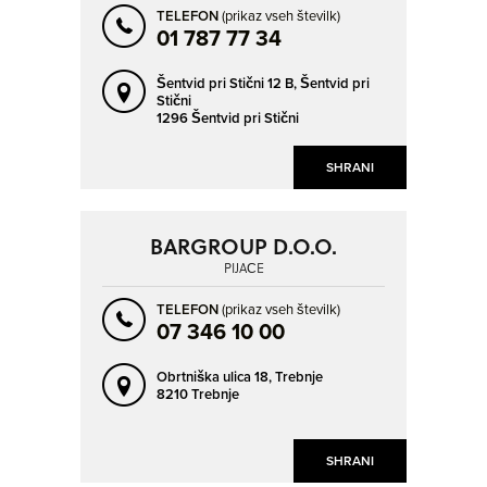
TELEFON
(prikaz vseh številk)
01 787 77 34
Šentvid pri Stični 12 B,
Šentvid pri
Stični
1296 Šentvid pri Stični
SHRANI
BARGROUP D.O.O.
PIJAČE
TELEFON
(prikaz vseh številk)
07 346 10 00
Obrtniška ulica 18,
Trebnje
8210 Trebnje
SHRANI