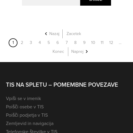
Nazaj
Zacetek
1
2
3
4
5
6
7
8
9
10
11
12
...
Konec
Naprej
TIS NA SPLETU – POMEMBNE POVEZAVE
Vpiši se v imenik
Poišči osebe v TIS
Poišči podjetja v TIS
Zemljevid in navigacija
Telefonske številke v TIS