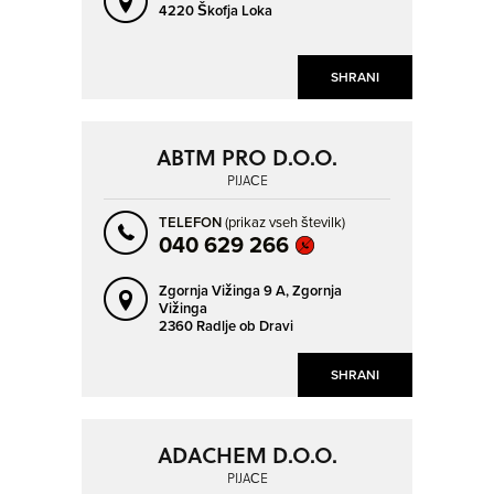
4220 Škofja Loka
SHRANI
ABTM PRO D.O.O.
PIJAČE
TELEFON
(prikaz vseh številk)
040 629 266
Zgornja Vižinga 9 A,
Zgornja
Vižinga
2360 Radlje ob Dravi
SHRANI
ADACHEM D.O.O.
PIJAČE