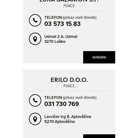
PIJAČE
TELEFON
(prikaz vseh številk)
03 573 15 83
Udmat 2 A,
Udmat
3270 Laško
SHRANI
ERILO D.O.O.
PIJAČE
TELEFON
(prikaz vseh številk)
031 730 769
Lavričev trg 8,
Ajdovščina
5270 Ajdovščina