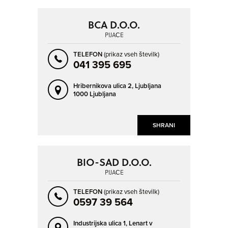
BCA D.O.O.
PIJAČE
TELEFON
(prikaz vseh številk)
041 395 695
Hribernikova ulica 2,
Ljubljana
1000 Ljubljana
SHRANI
BIO-SAD D.O.O.
PIJAČE
TELEFON
(prikaz vseh številk)
0597 39 564
Industrijska ulica 1,
Lenart v