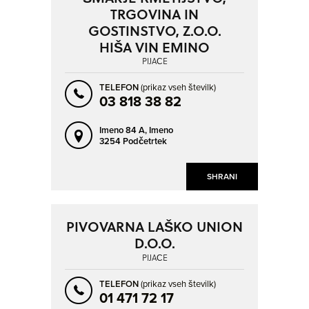
GRADIŠČE PRI LITIJI
IDRIJA
TRGOVINA IN
IZOLA - ISOLA
JELENČE
GOSTINSTVO, Z.O.O.
HIŠA VIN EMINO
JESENICE
KAMNIK
PIJAČE
KOBARID
KOČEVJE
NAPREJ
NAZAJ
TELEFON
(prikaz vseh številk)
KOPER - CAPODISTRIA
KOZANA
03 818 38 82
KOZINA
KOZJE
Imeno 84 A,
Imeno
KRANJ
KROMBERK
3254 Podčetrtek
KRŠKA VAS
KRŠKO
SHRANI
LAZE
LENART V SLOVENSKIH GORICAH
LENDAVA - LENDVA
LENDAVSKE GORICE - LENDVAHEGY
PIVOVARNA LAŠKO UNION
LESCE
LIPOGLAV
D.O.O.
LJUBLJANA
LJUBNO OB SAVINJI
PIJAČE
LOGATEC
LOŽE
TELEFON
(prikaz vseh številk)
LUCIJA - LUCIA
MARIBOR
01 471 72 17