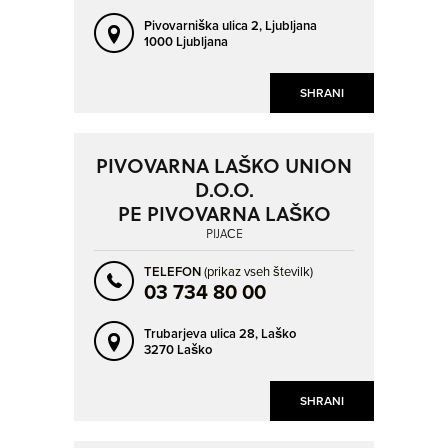
MISLINJA
MURSKA SOBOTA
Pivovarniška ulica 2,
Ljubljana
NA LOGU
NOVA GORICA
1000 Ljubljana
NOVO MESTO
OKLUKOVA GORA
SHRANI
OLIMJE
OLŠEVEK
OREHOVICA
ORMOŽ
PIVOVARNA LAŠKO UNION
PAMEČE
PESNICA PRI MARIBORU
D.O.O.
PLISKOVICA
POČEHOVA
PE PIVOVARNA LAŠKO
PODLOM
PODRAGA
PIJAČE
PODSKRAJNIK
PODVIN PRI POLZELI
TELEFON
(prikaz vseh številk)
03 734 80 00
PODVRH
POLZELA
PONGRAC
POSLOVNA CONA ŽEJE PRI KOMENDI
Trubarjeva ulica 28,
Laško
3270 Laško
POTOK PRI KOMENDI
PRELESJE
PRIGORICA
PTUJ
SHRANI
RAČICA
RAŠICA