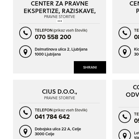
CENTER ZA PRAVNE
CE
EKSPERTIZE, RAZISKAVE,
SVETOVANJE IN DRUGE
PRAVNE STORITVE
POSLOVNE DEJAVNOSTI,
TELEFON
(prikaz vseh številk)
T
D.O.O.
070 558 200
0
Dalmatinova ulica 2,
Ljubljana
Ki
1000 Ljubljana
30
SHRANI
C
CIUS D.O.O.,
ODV
PRAVNE STORITVE
TELEFON
(prikaz vseh številk)
T
041 784 642
0
Dobojska ulica 22 A,
Celje
Le
3000 Celje
10