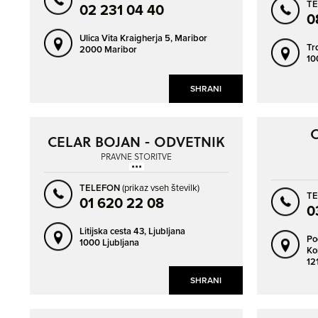
T
02 231 04 40
0
Ulica Vita Kraigherja 5,
Maribor
Tr
2000 Maribor
10
SHRANI
C
CELAR BOJAN - ODVETNIK
PRAVNE STORITVE
TELEFON
(prikaz vseh številk)
T
01 620 22 08
0
Litijska cesta 43,
Ljubljana
Po
1000 Ljubljana
Ko
12
SHRANI