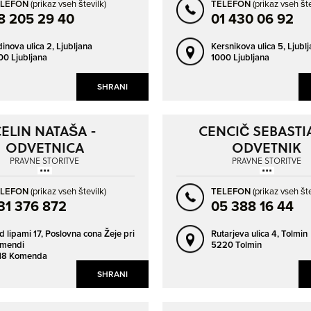
ELEFON
(prikaz vseh številk)
TELEFON
(prikaz vseh šte
8 205 29 40
01 430 06 92
ROŠPOH - DEL
ROŽNA DOLINA
RUŠE
SEVNICA
dinova ulica 2,
Ljubljana
Kersnikova ulica 5,
Ljubl
00 Ljubljana
1000 Ljubljana
SEŽANA
SLOVENJ GRADEC
SLOVENSKA BISTRICA
SLOVENSKE KONJICE
SHRANI
SOLKAN
SPODNJE HOČE
ELIN NATAŠA -
CENCIČ SEBASTI
SPODNJE JARŠE
SPODNJE NEGONJE
ODVETNICA
ODVETNIK
SREDIŠČE OB DRAVI
STANEŽIČE
PRAVNE STORITVE
PRAVNE STORITVE
ŠENČUR
ŠENTJUR
ELEFON
(prikaz vseh številk)
TELEFON
(prikaz vseh šte
ŠKOFJA LOKA
ŠMARJE PRI JELŠAH
31 376 872
05 388 16 44
ŠMARJE-SAP
ŠTEFAN PRI TREBNJEM
d lipami 17,
Poslovna cona Žeje pri
Rutarjeva ulica 4,
Tolmin
TOLMIN
TRBOVLJE
mendi
5220 Tolmin
18 Komenda
TREBNJE
TRZIN
SHRANI
VELENJE
VELIKA PIREŠICA
VIR PRI STIČNI
VNANJE GORICE