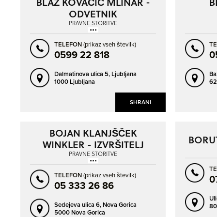
BLAŽ KOVAČIČ MLINAR -
B
NAPREJ
NAZAJ
ODVETNIK
KOVAČIČ MLINAR BLAŽ -
PRAVNE STORITVE
ODVETNIK
TELEFON
(prikaz vseh številk)
T
0599 22 818
0
Dalmatinova ulica 5,
Ljubljana
Ba
1000 Ljubljana
62
SHRANI
BOJAN KLANJŠČEK
BORUT
WINKLER - IZVRŠITELJ
PRAVNE STORITVE
T
TELEFON
(prikaz vseh številk)
0
05 333 26 86
Ul
Sedejeva ulica 6,
Nova Gorica
80
5000 Nova Gorica