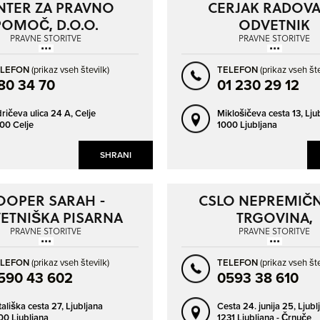
NTER ZA PRAVNO
CERJAK RADOVA
VRHNIKA
ZAGORJE OB SAVI
POMOČ, D.O.O.
ODVETNIK
PRAVNE STORITVE
PRAVNE STORITVE
ZREČE
ŽALEC
ELEFON
(prikaz vseh številk)
TELEFON
(prikaz vseh šte
80 34 70
01 230 29 12
dričeva ulica 24 A,
Celje
Miklošičeva cesta 13,
Lju
00 Celje
1000 Ljubljana
SHRANI
OOPER SARAH -
CSLO NEPREMIČN
ETNIŠKA PISARNA
TRGOVINA,
POSREDNIŠTVO
PRAVNE STORITVE
PRAVNE STORITVE
POSLOVANJE 
ELEFON
(prikaz vseh številk)
TELEFON
(prikaz vseh šte
NEPREMIČNINAMI, 
590 43 602
0593 38 610
tališka cesta 27,
Ljubljana
Cesta 24. junija 25,
Ljubl
00 Ljubljana
1231 Ljubljana - Črnuče