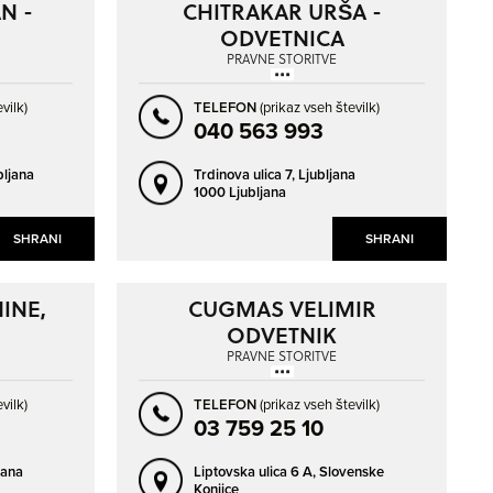
N -
CHITRAKAR URŠA -
ODVETNICA
PRAVNE STORITVE
vilk)
TELEFON
(prikaz vseh številk)
040 563 993
bljana
Trdinova ulica 7,
Ljubljana
1000 Ljubljana
SHRANI
SHRANI
INE,
CUGMAS VELIMIR
ODVETNIK
 IN
PRAVNE STORITVE
Z
vilk)
TELEFON
(prikaz vseh številk)
D.O.O.
03 759 25 10
jana
Liptovska ulica 6 A,
Slovenske
Konjice