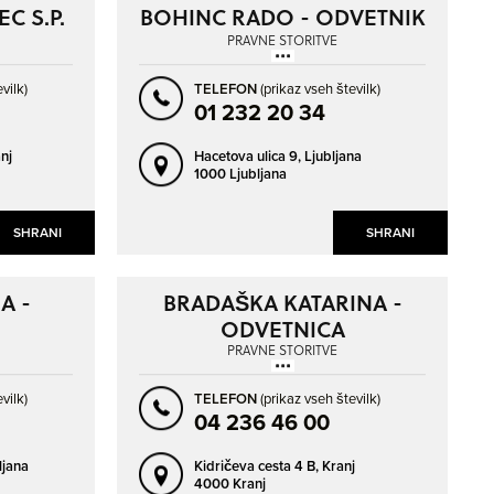
NAPREJ
NAZAJ
C S.P.
BOHINC RADO - ODVETNIK
PRAVNE STORITVE
vilk)
TELEFON
(prikaz vseh številk)
01 232 20 34
nj
Hacetova ulica 9,
Ljubljana
1000 Ljubljana
SHRANI
SHRANI
A -
BRADAŠKA KATARINA -
ODVETNICA
PRAVNE STORITVE
vilk)
TELEFON
(prikaz vseh številk)
04 236 46 00
ljana
Kidričeva cesta 4 B,
Kranj
4000 Kranj