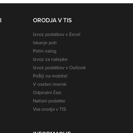
I
ORODJA V TIS
Izvoz podatkov v Excel
Iskanje poti
Potni nalog
Izvoz za nalepke
Izvoz podatkov v Outlook
Pošlji na mobitel
V osebni imenik
Odpiralni časi
Natisni podatke
Vsa orodja v TIS