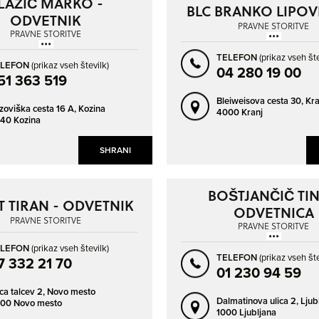
LAŽIČ MARKO -
NAPREJ
NAZAJ
BLC BRANKO LIPOVE
ODVETNIK
FRAM
GORNJA RADGONA
PRAVNE STORITVE
PRAVNE STORITVE
GOTOVLJE
GRADIŠČE
TELEFON
(prikaz vseh šte
GROSUPLJE
GRUČA
ELEFON
(prikaz vseh številk)
04 280 19 00
51 363 519
IDRIJA
IG
Bleiweisova cesta 30,
Kra
zoviška cesta 16 A,
Kozina
ILIRSKA BISTRICA
IVANČNA GORICA
4000 Kranj
40 Kozina
IZOLA - ISOLA
JESENICE
SHRANI
KAMNICA
KAMNIK
KISOVEC
KOBARID
BOŠTJANČIČ TIN
KOČEVJE
KOPER - CAPODISTRIA
 TIRAN - ODVETNIK
ODVETNICA
PRAVNE STORITVE
KRANJ
KROMBERK
PRAVNE STORITVE
KRŠKO
LAŠKO
ELEFON
(prikaz vseh številk)
TELEFON
(prikaz vseh šte
7 332 21 70
LAVRICA
LENART V SLOVENSKIH GORICAH
01 230 94 59
ica talcev 2,
Novo mesto
LENDAVA - LENDVA
LITIJA
Dalmatinova ulica 2,
Ljub
00 Novo mesto
1000 Ljubljana
LJUBEČNA
LJUBLJANA