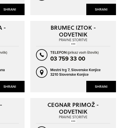
SHRANI
SHRANI
 -
BRUMEC IZTOK -
ODVETNIK
PRAVNE STORITVE
vilk)
TELEFON
(prikaz vseh številk)
03 759 33 00
ana
Mestni trg 7,
Slovenske Konjice
3210 Slovenske Konjice
SHRANI
SHRANI
-
CEGNAR PRIMOŽ -
ODVETNIK
PRAVNE STORITVE