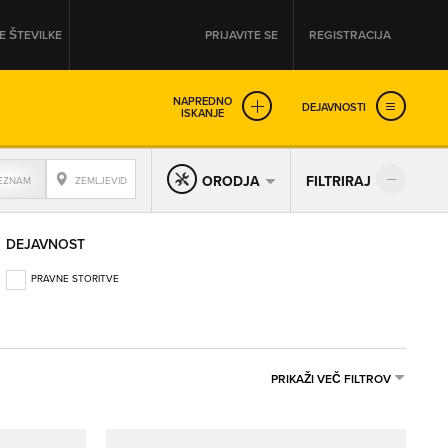
 ŠTEVILKE
PRIJAVITE SE
REGISTRACIJA
NAPREDNO
DEJAVNOSTI
ISKANJE
OD
DO
ORODJA
FILTRIRAJ
EZNAM
ZEMLJEVID
URA
URA
DEJAVNOST
SO NON-STOP ODPRTA
PRAVNE STORITVE
PRIKAŽI VEČ FILTROV