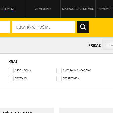
ŠTEVILKE
ZEMLJEVID
SPOROČI SPREMEMBE
POMEMBNE
SO ODPRTA V
PRIKAZ
S
DAN
KRAJ
SO TRENUTNO ODPRTA
AJDOVŠČINA
ANKARAN - ANCARANO
PRIKAŽI PODJETJA KI IMAJO
BRATONCI
BRESTERNICA
BREZOVICA PRI LJUBLJANI
BREŽICE
BRITOF
CELJE
CERKNICA
ČRNOMELJ
DIVAČA
DOMŽALE