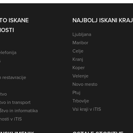
TO ISKANE
NAJBOLJ ISKANI KRAJ
OSTI
Ljubljana
Maribor
Celje
lefonija
Kranj
s
Koper
Velenje
n restavracije
Novo mesto
Ptuj
tvo
Trbovlje
vo in transport
Vsi kraji v iTIS
tvo in informatika
osti v iTIS