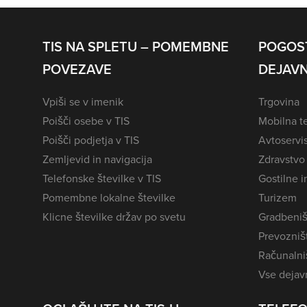
TIS NA SPLETU – POMEMBNE
POGOS
POVEZAVE
DEJAVN
Vpiši se v imenik
Trgovina
Poišči osebe v TIS
Mobilna te
Poišči podjetja v TIS
Avtoservi
Zemljevid in navigacija
Zdravstvo
Telefonske številke v TIS
Gostilne i
Pomembne lokalne številke
Turizem
Klicne številke držav po svetu
Gradbeniš
Prevozništ
Računalniš
Vse dejavn