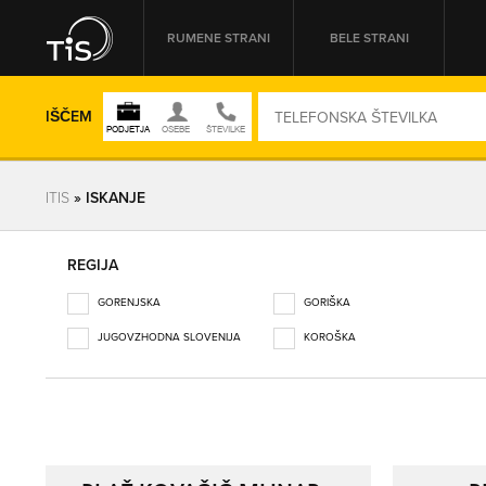
RUMENE STRANI
BELE STRANI
IŠČEM
ITIS
» ISKANJE
REGIJA
REGIJA
GORENJSKA
GORIŠKA
OMREŽNA ŠT.
JUGOVZHODNA SLOVENIJA
KOROŠKA
OBALNO-KRAŠKA
OSREDNJESLOVENSKA
PODRAVSKA
POMURSKA
POSAVSKA
PRIMORSKO-NOTRANJSKA
SAVINJSKA
ZASAVSKA