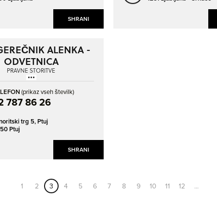
SHRANI
EREČNIK ALENKA -
ODVETNICA
PRAVNE STORITVE
ELEFON
(prikaz vseh številk)
2 787 86 26
noritski trg 5,
Ptuj
50 Ptuj
SHRANI
1
2
3
4
5
6
7
8
9
10
11
12
...