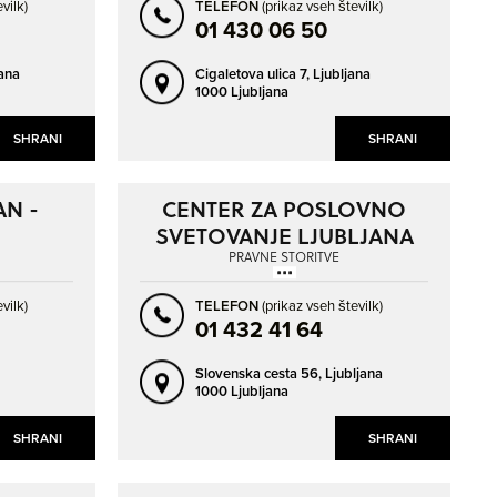
vilk)
TELEFON
(prikaz vseh številk)
01 430 06 50
jana
Cigaletova ulica 7,
Ljubljana
1000 Ljubljana
SHRANI
SHRANI
AN -
CENTER ZA POSLOVNO
SVETOVANJE LJUBLJANA
D.O.O.
PRAVNE STORITVE
vilk)
TELEFON
(prikaz vseh številk)
01 432 41 64
Slovenska cesta 56,
Ljubljana
1000 Ljubljana
SHRANI
SHRANI