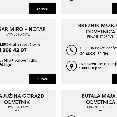
LJUTOMER
LOGATEC
SHRANI
LUCIJA - LUCIA
MARIBOR
MEDVODE
MENGEŠ
BREZNIK MOJCA
AR MIRO - NOTAR
ODVETNICA
MISLINJA
MOZIRJE
PRAVNE STORITVE
PRAVNE STORITVE
MURSKA SOBOTA
NAKLO
ELEFON
(prikaz vseh številk)
TELEFON
(prikaz vseh šte
NOVA GORICA
NOVO MESTO
1 898 42 97
01 433 71 16
ORMOŽ
PIRAN - PIRANO
ica Mire Pregljeve 4,
Litija
Dvorakova ulica 8,
Ljublj
0 Litija
PIVKA
PODJETNIŠKO NASELJE KOČEVJE
1000 Ljubljana
POSLOVNA CONA ŽEJE PRI
POSTOJNA
KOMENDI
SHRANI
PRADE - PRADE
PRESERJE PRI RADOMLJAH
PTUJ
RAČE
A JUŽINA GORAZD -
BUTALA MAJA 
RADLJE OB DRAVI
RADOVLJICA
ODVETNIK
ODVETNICA
RAKEK
RAVNE NA KOROŠKEM
PRAVNE STORITVE
PRAVNE STORITVE
RIBNICA
ROGAŠKA SLATINA