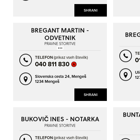
SHRANI
BREGANT MARTIN -
BREG
ODVETNIK
PRAVNE STORITVE
T
TELEFON
(prikaz vseh številk)
0
040 811 830
Ul
Slovenska cesta 24,
Mengeš
127
1234 Mengeš
SHRANI
BUNT
BUKOVIČ INES - NOTARKA
PRAVNE STORITVE
TELEFON
(prikaz vseh številk)