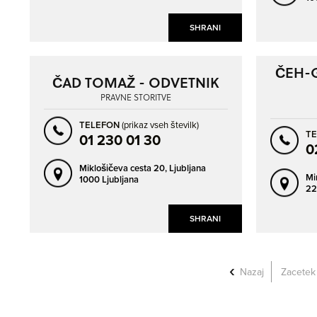
SHRANI
ČEH-G
ČAD TOMAŽ - ODVETNIK
PRAVNE STORITVE
TELEFON
(prikaz vseh številk)
T
01 230 01 30
0
Miklošičeva cesta 20,
Ljubljana
Mi
1000 Ljubljana
22
SHRANI
Nazaj
Zacetek