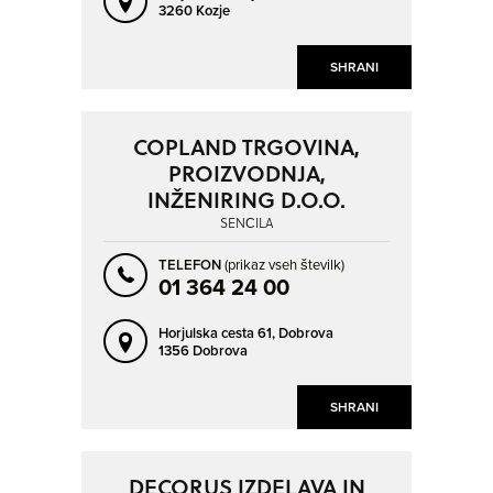
3260 Kozje
SHRANI
COPLAND TRGOVINA,
PROIZVODNJA,
INŽENIRING D.O.O.
SENČILA
TELEFON
(prikaz vseh številk)
01 364 24 00
Horjulska cesta 61,
Dobrova
1356 Dobrova
SHRANI
DECORUS IZDELAVA IN