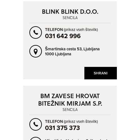
BLINK BLINK D.O.O.
SENČILA
TELEFON
(prikaz vseh številk)
031 642 996
Šmartinska cesta 53,
Ljubljana
1000 Ljubljana
SHRANI
BM ZAVESE HROVAT
BITEŽNIK MIRJAM S.P.
SENČILA
TELEFON
(prikaz vseh številk)
031 375 373