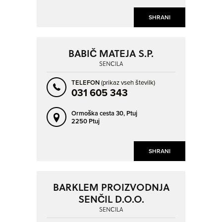
SHRANI
BABIČ MATEJA S.P.
SENČILA
TELEFON
(prikaz vseh številk)
031 605 343
Ormoška cesta 30,
Ptuj
2250 Ptuj
SHRANI
BARKLEM PROIZVODNJA
SENČIL D.O.O.
SENČILA