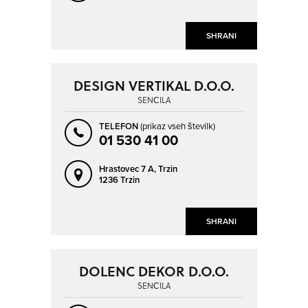
SHRANI
DESIGN VERTIKAL D.O.O.
SENČILA
TELEFON
(prikaz vseh številk)
01 530 41 00
Hrastovec 7 A,
Trzin
1236 Trzin
SHRANI
DOLENC DEKOR D.O.O.
SENČILA