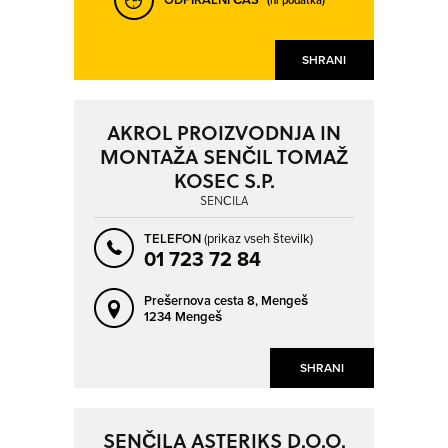
SHRANI
AKROL PROIZVODNJA IN
MONTAŽA SENČIL TOMAŽ
KOSEC S.P.
SENČILA
TELEFON
(prikaz vseh številk)
01 723 72 84
Prešernova cesta 8,
Mengeš
1234 Mengeš
SHRANI
SENČILA ASTERIKS D.O.O.