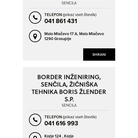
SENČILA
TELEFON
(prikaz vseh številk)
041 861 431
Malo Mlačevo 17 A,
Malo Mlačevo
1290 Grosuplje
SHRANI
BORDER INŽENIRING,
SENČILA, ŽIČNIŠKA
TEHNIKA BORIS ŽLENDER
S.P.
SENČILA
TELEFON
(prikaz vseh številk)
041 616 993
Kozje 124 ,
Kozje