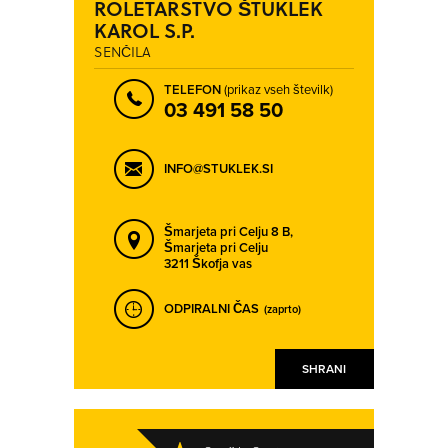
ROLETARSTVO ŠTUKLEK
MIRNA PEČ
MORAVČE
KAROL S.P.
MURSKA SOBOTA
MUTA
SENČILA
NAKLO
NOTRANJE GORICE
TELEFON
(prikaz vseh številk)
NOVO MESTO
OTIŠKI VRH
03 491 58 50
PEČAROVCI
PODGRAD
PODLIPOGLAV
PODSKRAJNIK
INFO@STUKLEK.SI
POSLOVNA CONA ŽEJE PRI KOMENDI
PREŠNICA
PREVALJE
PTUJ
Šmarjeta pri Celju 8 B,
Šmarjeta pri Celju
RADEHOVA
RASKOVEC
3211 Škofja vas
RAVNE NA KOROŠKEM
RAVNICA
ODPIRALNI ČAS
(zaprto)
RAZGOR PRI ŽABLJEKU
ROGAŠKA SLATINA
RUŠE
SEŽANA
SHRANI
SINJA GORICA
SLOVENJ GRADEC
SLOVENSKA BISTRICA
SLOVENSKE KONJICE