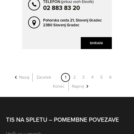
TELEFON
(prikaz vseh številk)
02 883 83 20
Pohorska cesta 21,
Slovenj Gradec
2380 Slovenj Gradec
SHRANI
Nazaj
Zacetek
1
2
3
4
5
6
Konec
Naprej
TIS NA SPLETU – POMEMBNE POVEZAVE
Vpiši se v imenik