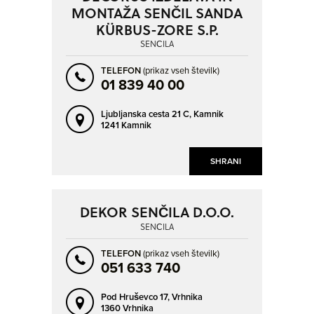
MONTAŽA SENČIL SANDA
KÜRBUS-ZORE S.P.
SENČILA
TELEFON
(prikaz vseh številk)
01 839 40 00
Ljubljanska cesta 21 C,
Kamnik
1241 Kamnik
SHRANI
DEKOR SENČILA D.O.O.
SENČILA
TELEFON
(prikaz vseh številk)
051 633 740
Pod Hruševco 17,
Vrhnika
1360 Vrhnika