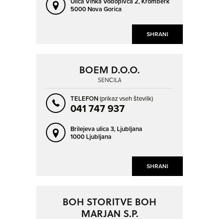
Ulica Vinka Vodopivca 2,
Kromberk
5000 Nova Gorica
SHRANI
BOEM D.O.O.
SENČILA
TELEFON
(prikaz vseh številk)
041 747 937
Brilejeva ulica 3,
Ljubljana
1000 Ljubljana
SHRANI
BOH STORITVE BOH
MARJAN S.P.