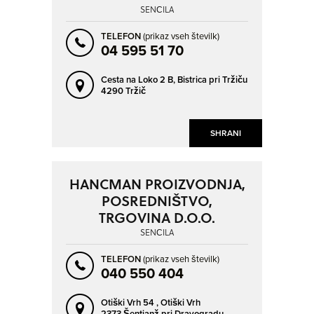
SENČILA
TELEFON
(prikaz vseh številk)
04 595 51 70
Cesta na Loko 2 B,
Bistrica pri Tržiču
4290 Tržič
SHRANI
HANCMAN PROIZVODNJA,
POSREDNIŠTVO,
TRGOVINA D.O.O.
SENČILA
TELEFON
(prikaz vseh številk)
040 550 404
Otiški Vrh 54 ,
Otiški Vrh
2373 Šentjanž pri Dravogradu