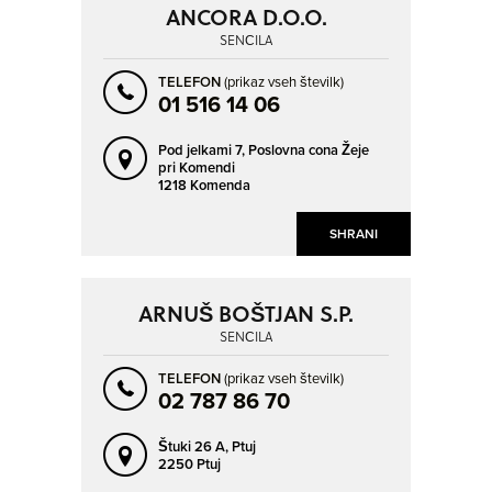
ANCORA D.O.O.
SENČILA
TELEFON
(prikaz vseh številk)
01 516 14 06
Pod jelkami 7,
Poslovna cona Žeje
pri Komendi
1218 Komenda
SHRANI
ARNUŠ BOŠTJAN S.P.
SENČILA
TELEFON
(prikaz vseh številk)
02 787 86 70
Štuki 26 A,
Ptuj
2250 Ptuj