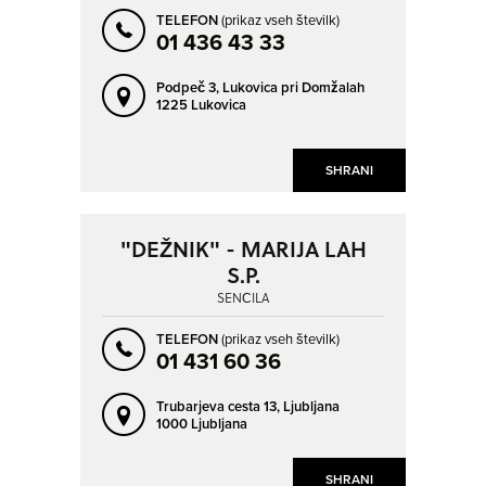
TELEFON
(prikaz vseh številk)
01 436 43 33
Podpeč 3,
Lukovica pri Domžalah
1225 Lukovica
SHRANI
"DEŽNIK" - MARIJA LAH
S.P.
SENČILA
TELEFON
(prikaz vseh številk)
01 431 60 36
Trubarjeva cesta 13,
Ljubljana
1000 Ljubljana
SHRANI