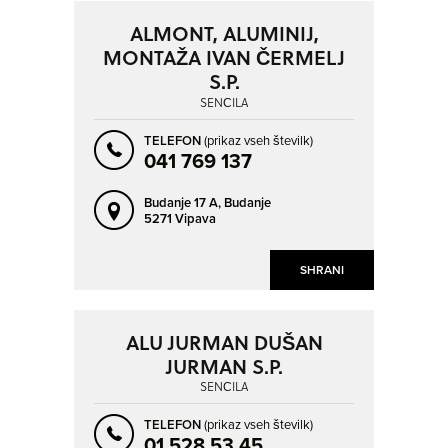
ALMONT, ALUMINIJ,
MONTAŽA IVAN ČERMELJ
S.P.
SENČILA
TELEFON
(prikaz vseh številk)
041 769 137
Budanje 17 A,
Budanje
5271 Vipava
SHRANI
ALU JURMAN DUŠAN
JURMAN S.P.
SENČILA
TELEFON
(prikaz vseh številk)
01 528 53 45