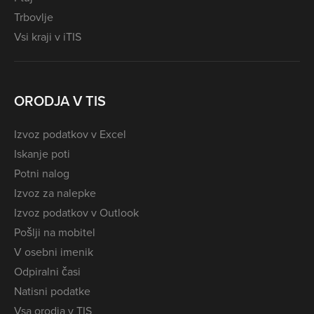
Trbovlje
Vsi kraji v iTIS
ORODJA V TIS
Izvoz podatkov v Excel
Iskanje poti
Potni nalog
Izvoz za nalepke
Izvoz podatkov v Outlook
Pošlji na mobitel
V osebni imenik
Odpiralni časi
Natisni podatke
Vsa orodja v TIS