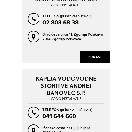
GORIČE
GRADIŠKA
VODOINŠTALACIJE
GROSUPLJE
HOMEC
TELEFON
(prikaz vseh številk)
HORJUL
HRAŠE
02 803 68 38
HRPELJE
IDRIJA
NAPREJ
NAZAJ
Bračičeva ulica 11,
Zgornja Polskava
2314 Zgornja Polskava
IG
IRJE
IVANČNA GORICA
IZOLA - ISOLA
SHRANI
JESENICE
KAMNICA
KAMNIK
KAMNJE
KAMPEL - CAMPEL
KASAZE
KAPLJA VODOVODNE
STORITVE ANDREJ
KOČEVJE
KOPER - CAPODISTRIA
BANOVEC S.P.
KRANJ
KROMBERK
VODOINŠTALACIJE
KRŠKO
LATKOVA VAS
TELEFON
(prikaz vseh številk)
041 644 660
LAZE
LENART V SLOVENSKIH GORICAH
LENDAVA - LENDVA
LIMBUŠ
Ižanska cesta 77 C,
Ljubljana