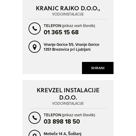
KRANJC RAJKO D.O.O.,
VODOINŠTALACIJE
TELEFON
(prikaz vseh številk)
01 365 15 68
Vnanje Gorice 55,
Vnanje Gorice
1351 Brezovica pri Ljubljani
SHRANI
KREVZEL INSTALACIJE
D.O.O.
VODOINŠTALACIJE
TELEFON
(prikaz vseh številk)
03 898 18 50
Metleče 14 A,
Šoštanj