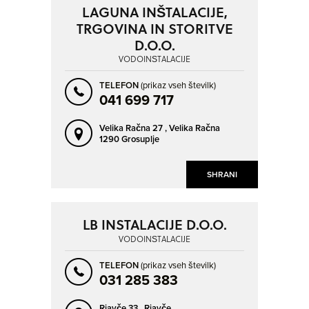
LAGUNA INŠTALACIJE,
TRGOVINA IN STORITVE
D.O.O.
VODOINŠTALACIJE
TELEFON
(prikaz vseh številk)
041 699 717
Velika Račna 27 ,
Velika Račna
1290 Grosuplje
SHRANI
LB INSTALACIJE D.O.O.
VODOINŠTALACIJE
TELEFON
(prikaz vseh številk)
031 285 383
Rjavče 33 ,
Rjavče