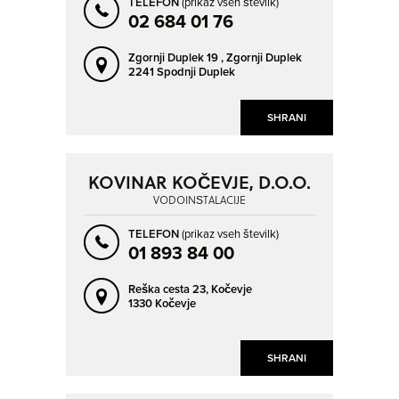
TELEFON
(prikaz vseh številk)
02 684 01 76
Zgornji Duplek 19 ,
Zgornji Duplek
2241 Spodnji Duplek
SHRANI
KOVINAR KOČEVJE, D.O.O.
VODOINŠTALACIJE
TELEFON
(prikaz vseh številk)
01 893 84 00
Reška cesta 23,
Kočevje
1330 Kočevje
SHRANI