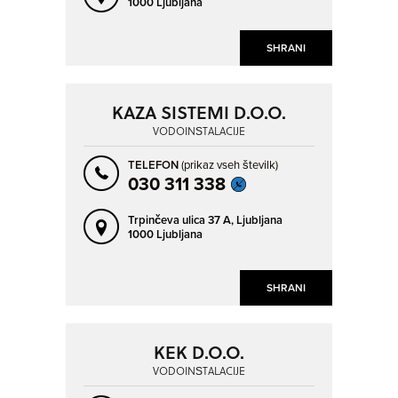
1000 Ljubljana
LITIJA
LJUBLJANA
LJUTOMER
LOGATEC
SHRANI
LOKA PRI MENGŠU
LOVRENC NA POHORJU
LUCIJA - LUCIA
MARIBOR
KAZA SISTEMI D.O.O.
MENGEŠ
METLIKA
VODOINŠTALACIJE
MIKLAVŽ NA DRAVSKEM POLJU
MURSKA SOBOTA
TELEFON
(prikaz vseh številk)
NOVA GORICA
NOVO MESTO
030 311 338
OPLOTNICA
PIRAN - PIRANO
Trpinčeva ulica 37 A,
Ljubljana
POBEGI
POBREŽJE
1000 Ljubljana
POLICA
POSTOJNA
SHRANI
PRESERJE
PRESERJE PRI RADOMLJAH
PTUJ
RADOVLJICA
ROGAŠKA SLATINA
SEVNICA
KEK D.O.O.
VODOINŠTALACIJE
SEŽANA
SLOVENJ GRADEC