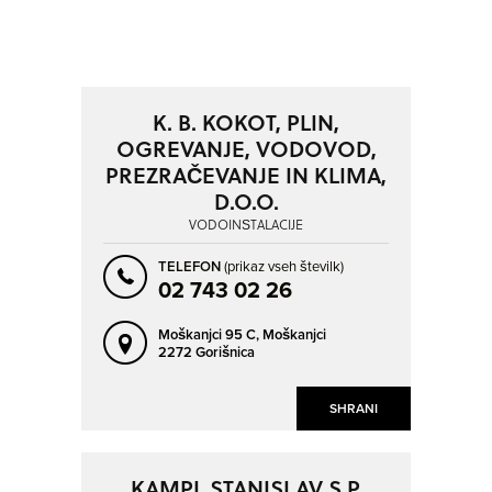
POSAVSKA
PRIMORSKO-NOTRANJSKA
SAVINJSKA
ZASAVSKA
NAPREJ
NAZAJ
KRAJ
SO ODPRTA V
K. B. KOKOT, PLIN,
OGREVANJE, VODOVOD,
AJDOVŠČINA
ARCLIN
PREZRAČEVANJE IN KLIMA,
OD
BAKOVCI
BLED
D.O.O.
BOČNA
BOHINJSKA BISTRICA
VODOINŠTALACIJE
DO
BRANIK
BREZOVICA PRI LJUBLJANI
TELEFON
(prikaz vseh številk)
02 743 02 26
BREŽICE
CELJE
ČRMOŠNJICE PRI STOPIČAH
ČRNA VAS
NAPREJ
NAZAJ
Moškanjci 95 C,
Moškanjci
SO TRENUTNO ODPRTA
2272 Gorišnica
DOB
DOBINDOL
DEJAVNOST
DOLENJA VAS
DOLIČ
SO NON-STOP ODPRTA
SHRANI
VODOINŠTALACIJE
DOMŽALE
DRAVOGRAD
GABERKE
GODEŠIČ
KAMPL STANISLAV S.P.