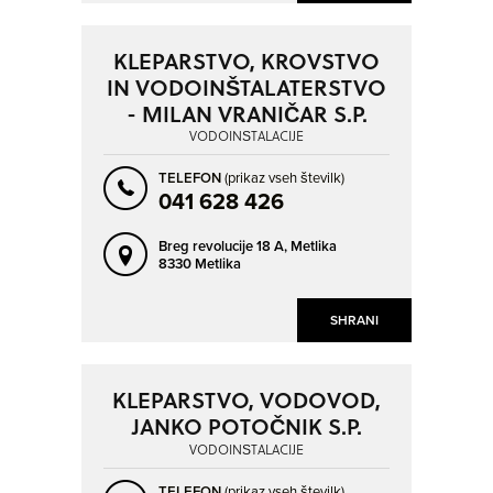
KLEPARSTVO, KROVSTVO
IN VODOINŠTALATERSTVO
- MILAN VRANIČAR S.P.
VODOINŠTALACIJE
TELEFON
(prikaz vseh številk)
041 628 426
Breg revolucije 18 A,
Metlika
8330 Metlika
SHRANI
KLEPARSTVO, VODOVOD,
JANKO POTOČNIK S.P.
VODOINŠTALACIJE
TELEFON
(prikaz vseh številk)