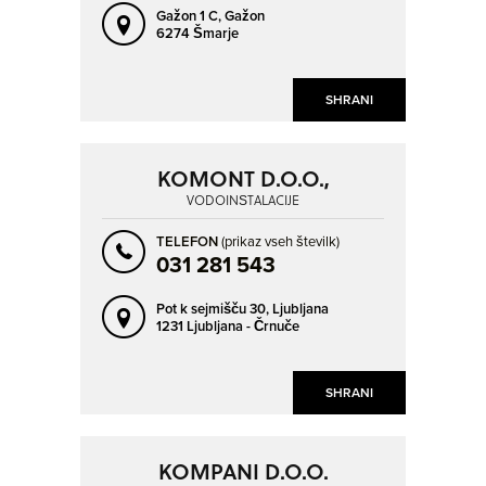
Gažon 1 C,
Gažon
6274 Šmarje
SHRANI
KOMONT D.O.O.,
VODOINŠTALACIJE
TELEFON
(prikaz vseh številk)
031 281 543
Pot k sejmišču 30,
Ljubljana
1231 Ljubljana - Črnuče
SHRANI
KOMPANI D.O.O.