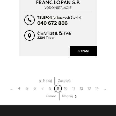
FRANC LOPAN S.P.
VODOINŠTALACIJE
TELEFON
(prikaz vseh številk)
040 672 806
Črni Vrh 25 B,
Črni Vrh
3304 Tabor
SHRANI
Nazaj
Zacetek
...
4
5
6
7
8
9
10
11
12
13
14
...
Konec
Naprej