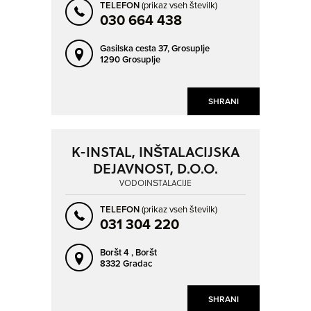
SLOVENSKA BISTRICA
SLOVENSKI JAVORNIK
TELEFON
(prikaz vseh številk)
030 664 438
SOLKAN
SPODNJE HOČE
SV. ANTON
SV. FLORIJAN
Gasilska cesta 37,
Grosuplje
1290 Grosuplje
ŠEMPAS
ŠEMPETER PRI GORICI
ŠENTJUR
ŠKOFJA LOKA
SHRANI
ŠOŠTANJ
TRBOVLJE
TRNOVLJE PRI CELJU
TRZIN
K-INSTAL, INŠTALACIJSKA
TRŽIČ
VELENJE
DEJAVNOST, D.O.O.
VELIKA POLANA
VIR
VODOINŠTALACIJE
VRHNIKA
ZGORNJE BITNJE
TELEFON
(prikaz vseh številk)
031 304 220
ZGORNJE PIRNIČE
ZGORNJI DUPLEK
ŽIRI
ŽUŽEMBERK
Boršt 4 ,
Boršt
8332 Gradac
SHRANI