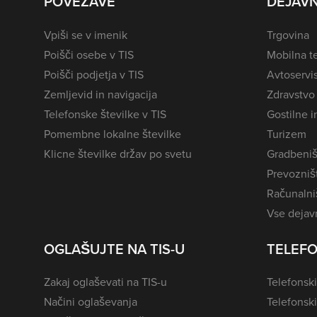
POVEZAVE
DEJAVN
Vpiši se v imenik
Trgovina
Poišči osebe v TIS
Mobilna te
Poišči podjetja v TIS
Avtoservi
Zemljevid in navigacija
Zdravstvo
Telefonske številke v TIS
Gostilne i
Pomembne lokalne številke
Turizem
Klicne številke držav po svetu
Gradbeniš
Prevozništ
Računalniš
Vse dejavn
OGLAŠUJTE NA TIS-U
TELEFO
Zakaj oglaševati na TIS-u
Telefonski
Načini oglaševanja
Telefonsk