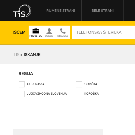
RUMENE STRANI
BELE STRANI
IŠČEM
ITIS
» ISKANJE
REGIJA
REGIJA
GORENJSKA
GORIŠKA
OMREŽNA ŠT.
JUGOVZHODNA SLOVENIJA
KOROŠKA
OBALNO-KRAŠKA
OSREDNJESLOVENSKA
PODRAVSKA
POMURSKA
POSAVSKA
PRIMORSKO-NOTRANJSKA
SAVINJSKA
ZASAVSKA