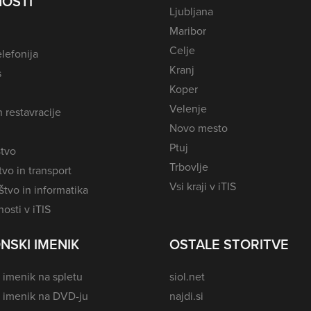
OSTI
Ljubljana
NOMENJ
NOVA GORICA
Maribor
NOVO MESTO
PARECAG - PAREZZAGO
Celje
lefonija
POBEGI
POLHOV GRADEC
Kranj
s
PORTOROŽ - PORTOROSE
POSTOJNA
Koper
POTOK PRI KOMENDI
PROSENIŠKO
Velenje
n restavracije
Novo mesto
PTUJ
RADENCI
Ptuj
tvo
RADOVLJICA
RAVNE NA KOROŠKEM
Trbovlje
vo in transport
ROGAŠKA SLATINA
SEVNICA
Vsi kraji v iTIS
tvo in informatika
SEŽANA
SLOVENJ GRADEC
osti v iTIS
SLOVENSKA BISTRICA
SLOVENSKE KONJICE
STREHOVCI
ŠEMPETER PRI GORICI
NSKI IMENIK
OSTALE STORITVE
ŠEMPETER V SAVINJSKI DOLINI
ŠENTVID PRI STIČNI
 imenik na spletu
siol.net
ŠKALCE
ŠKOFJA LOKA
i imenik na DVD-ju
najdi.si
ŠOBER
ŠTORE