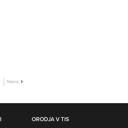
NAPREJ
NAZAJ
Naprej
I
ORODJA V TIS