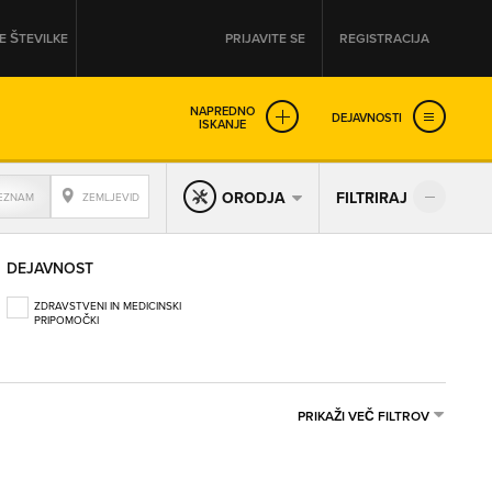
 ŠTEVILKE
PRIJAVITE SE
REGISTRACIJA
NAPREDNO
DEJAVNOSTI
ISKANJE
OD
DO
ORODJA
FILTRIRAJ
EZNAM
ZEMLJEVID
URA
URA
DEJAVNOST
SO NON-STOP ODPRTA
ZDRAVSTVENI IN MEDICINSKI
PRIPOMOČKI
PRIKAŽI VEČ FILTROV