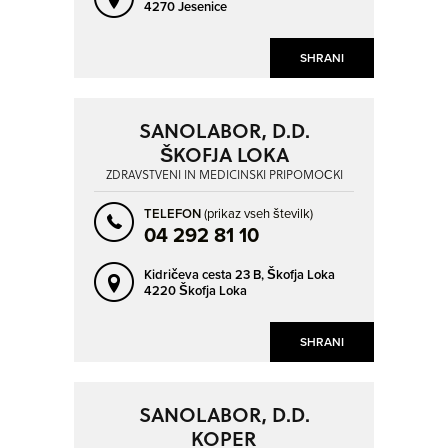
4270 Jesenice
SHRANI
SANOLABOR, D.D.
ŠKOFJA LOKA
ZDRAVSTVENI IN MEDICINSKI PRIPOMOČKI
TELEFON
(prikaz vseh številk)
04 292 81 10
Kidričeva cesta 23 B,
Škofja Loka
4220 Škofja Loka
SHRANI
SANOLABOR, D.D.
KOPER