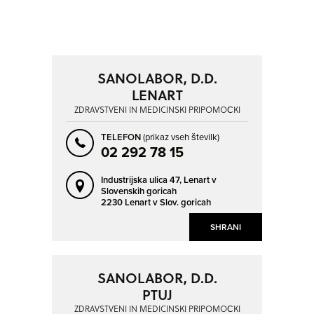
POSAVSKA
PRIMORSKO-NOTRANJSKA
SAVINJSKA
ZASAVSKA
NAPREJ
NAZAJ
KRAJ
SO ODPRTA V
SANOLABOR, D.D.
LENART
BELTINCI
BISTRICA OB SOTLI
ZDRAVSTVENI IN MEDICINSKI PRIPOMOČKI
OD
BLED
BRESTERNICA
TELEFON
(prikaz vseh številk)
BREZOVICA PRI LJUBLJANI
BREŽICE
02 292 78 15
DO
BUKOVŽLAK
CELJE
Industrijska ulica 47,
Lenart v
CERKNICA
ČEŠNJEVEK
Slovenskih goricah
2230 Lenart v Slov. goricah
DOMŽALE
GOLNIK
NAPREJ
NAZAJ
SO TRENUTNO ODPRTA
SHRANI
GRIŽE
GROSUPLJE
DEJAVNOST
HRAŠE
IDRIJA
SO NON-STOP ODPRTA
ZDRAVSTVENI IN MEDICINSKI
IŠKA
IZOLA - ISOLA
SANOLABOR, D.D.
PRIPOMOČKI
PTUJ
JESENICE
KAMNIK
ZDRAVSTVENI IN MEDICINSKI PRIPOMOČKI