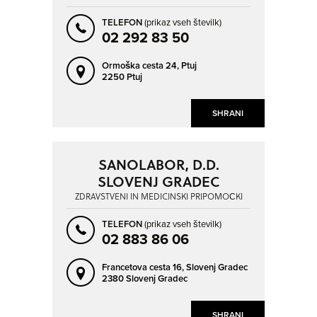
KOBARID
KOČEVJE
TELEFON
(prikaz vseh številk)
KOPER - CAPODISTRIA
KRANJ
02 292 83 50
KRŠKO
KUMEN
Ormoška cesta 24,
Ptuj
LENART V SLOVENSKIH GORICAH
LENDAVA - LENDVA
NAPREJ
NAZAJ
2250 Ptuj
LESCE
LITIJA
SHRANI
LJUBLJANA
LOGATEC
MARIBOR
MEDVODE
SANOLABOR, D.D.
MENGEŠ
MONTINJAN
SLOVENJ GRADEC
MORAVČE
MURSKA SOBOTA
ZDRAVSTVENI IN MEDICINSKI PRIPOMOČKI
MUTA
NAKLO
TELEFON
(prikaz vseh številk)
NOMENJ
NOVA GORICA
02 883 86 06
NOVO MESTO
PARECAG - PAREZZAGO
Francetova cesta 16,
Slovenj Gradec
POBEGI
POLHOV GRADEC
2380 Slovenj Gradec
PORTOROŽ - PORTOROSE
POSTOJNA
SHRANI