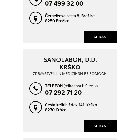
07 499 32 00
Černelčeva cesta 8,
Brežice
8250 Brežice
SHRANI
SANOLABOR, D.D.
KRŠKO
ZDRAVSTVENI IN MEDICINSKI PRIPOMOČKI
TELEFON
(prikaz vseh številk)
07 292 71 20
Cesta krških žrtev 141,
Krško
8270 Krško
SHRANI