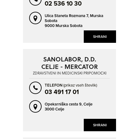
VOLČJA DRAGA
VRHNIKA
02 536 10 30
ZGORNJE BITNJE
ZGORNJE JARŠE
Ulica Staneta Rozmana 7,
Murska
Sobota
ŽIROVNICA
9000 Murska Sobota
SHRANI
SANOLABOR, D.D.
CELJE - MERCATOR
ZDRAVSTVENI IN MEDICINSKI PRIPOMOČKI
TELEFON
(prikaz vseh številk)
03 491 17 01
Opekarniška cesta 9,
Celje
3000 Celje
SHRANI