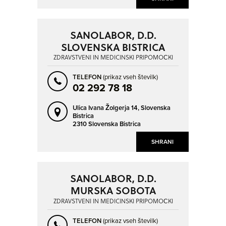
POTOK PRI KOMENDI
PROSENIŠKO
PTUJ
RADENCI
SANOLABOR, D.D.
RADOVLJICA
RAVNE NA KOROŠKEM
SLOVENSKA BISTRICA
ROGAŠKA SLATINA
SEVNICA
ZDRAVSTVENI IN MEDICINSKI PRIPOMOČKI
SEŽANA
SLOVENJ GRADEC
TELEFON
(prikaz vseh številk)
SLOVENSKA BISTRICA
SLOVENSKE KONJICE
02 292 78 18
STREHOVCI
ŠEMPETER PRI GORICI
Ulica Ivana Žolgerja 14,
Slovenska
ŠEMPETER V SAVINJSKI DOLINI
ŠENTVID PRI STIČNI
Bistrica
2310 Slovenska Bistrica
ŠKALCE
ŠKOFJA LOKA
SHRANI
ŠOBER
ŠTORE
TOLMIN
TRBOVLJE
SANOLABOR, D.D.
TRZIN
VELENJE
MURSKA SOBOTA
VIČANCI
VIR
ZDRAVSTVENI IN MEDICINSKI PRIPOMOČKI
VNANJE GORICE
VOJNIK
TELEFON
(prikaz vseh številk)