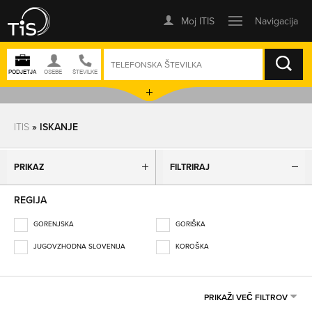
ISKANJE
ITIS
» ISKANJE
PRIKAZ
FILTRIRAJ
REGIJA
GORENJSKA
GORIŠKA
JUGOVZHODNA SLOVENIJA
KOROŠKA
OBALNO-KRAŠKA
OSREDNJESLOVENSKA
PODRAVSKA
POMURSKA
PRIKAŽI VEČ FILTROV