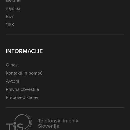
siol.net
najdi.si
Bizi
1188
INFORMACIJE
O nas
Kontakti in pomoč
Avtorji
Pravna obvestila
Prepoved klicev