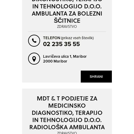
JAGODJE - JAGODJE
JESENICE
IN TEHNOLOGIJO D.O.O.
KAMNICA
KAMNIK
AMBULANTA ZA BOLEZNI
ŠČITNICE
KOBARID
KOČEVJE
ZDRAVSTVO
KOPER - CAPODISTRIA
KRANJ
NAPREJ
NAZAJ
TELEFON
(prikaz vseh številk)
KROMBERK
KRŠKO
02 235 35 55
LAŠKO
LAVRICA
Lavričeva ulica 1,
Maribor
LENART V SLOVENSKIH GORICAH
LENDAVA - LENDVA
2000 Maribor
LESCE
LIMBUŠ
SHRANI
LITIJA
LJUBLJANA
LOGATEC
LUCIJA - LUCIA
MDT & T PODJETJE ZA
MARIBOR
MEDVODE
MEDICINSKO
MENGEŠ
MIKLAVŽ NA DRAVSKEM POLJU
DIAGNOSTIKO, TERAPIJO
MURSKA SOBOTA
NAKLO
IN TEHNOLOGIJO D.O.O.
RADIOLOŠKA AMBULANTA
NOVA GORICA
NOVO MESTO
ZDRAVSTVO