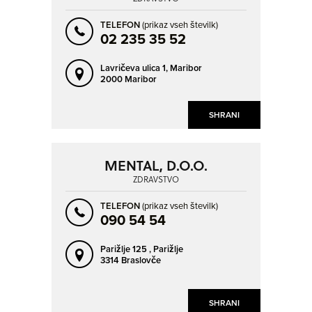
OPLOTNICA
ORMOŽ
TELEFON
(prikaz vseh številk)
PEKRE
PESNICA PRI MARIBORU
02 235 35 52
PIRAN - PIRANO
PIVKA
Lavričeva ulica 1,
Maribor
PODGORJE
POLZELA
2000 Maribor
PORTOROŽ - PORTOROSE
POSTOJNA
PREBOLD
PRESERJE PRI RADOMLJAH
SHRANI
PREVALJE
PTUJ
RAČE
RADENCI
MENTAL, D.O.O.
ZDRAVSTVO
RADLJE OB DRAVI
RADOVLJICA
RAVNE NA KOROŠKEM
RIBNICA
TELEFON
(prikaz vseh številk)
090 54 54
ROGAŠKA SLATINA
ROŽNA DOLINA
RUŠE
SEVNICA
Parižlje 125 ,
Parižlje
3314 Braslovče
SEŽANA
SLOVENJ GRADEC
SLOVENSKA BISTRICA
SLOVENSKE KONJICE
SHRANI