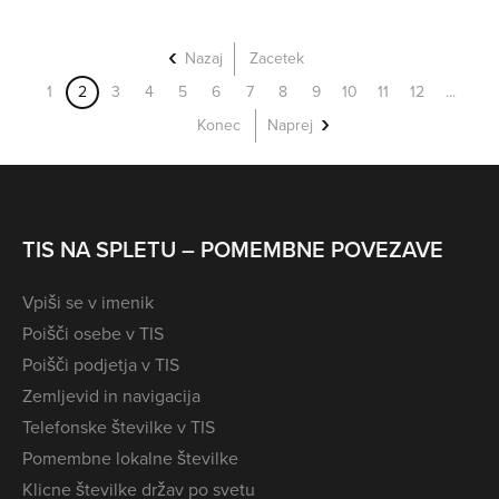
Nazaj
Zacetek
1
2
3
4
5
6
7
8
9
10
11
12
...
Konec
Naprej
TIS NA SPLETU – POMEMBNE POVEZAVE
Vpiši se v imenik
Poišči osebe v TIS
Poišči podjetja v TIS
Zemljevid in navigacija
Telefonske številke v TIS
Pomembne lokalne številke
Klicne številke držav po svetu