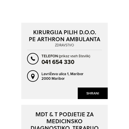
POSAVSKA
PRIMORSKO-NOTRANJSKA
SAVINJSKA
ZASAVSKA
NAPREJ
NAZAJ
KRAJ
SO ODPRTA V
KIRURGIJA PILIH D.O.O.
PE ARTHRON AMBULANTA
AJDOVŠČINA
ANKARAN - ANCARANO
ZDRAVSTVO
OD
BLED
BRESTERNICA
TELEFON
(prikaz vseh številk)
BREZOVICA PRI LJUBLJANI
BREŽICE
041 654 330
DO
CELJE
CERKNICA
Lavričeva ulica 1,
Maribor
ČRNA VAS
ČRNOMELJ
2000 Maribor
DOMŽALE
DRAGOMER
NAPREJ
NAZAJ
SO TRENUTNO ODPRTA
SHRANI
DRAVOGRAD
GORENJA VAS
DEJAVNOST
GROSUPLJE
HRASTNIK
SO NON-STOP ODPRTA
ZDRAVSTVENI IN MEDICINSKI
ZDRAVSTVO
IDRIJA
ILIRSKA BISTRICA
MDT & T PODJETJE ZA
PRIPOMOČKI
MEDICINSKO
IVANČNA GORICA
IZOLA - ISOLA
DIAGNOSTIKO, TERAPIJO