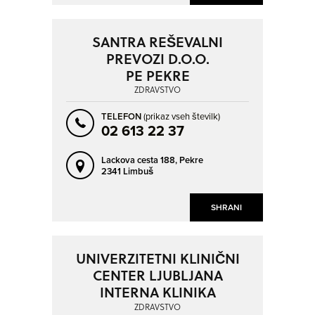
SOLKAN
SPODNJE HOČE
ŠEMPETER PRI GORICI
ŠEMPETER V SAVINJSKI DOLINI
SANTRA REŠEVALNI
ŠENČUR
ŠENTILJ V SLOVENSKIH GORICAH
PREVOZI D.O.O.
ŠENTJUR
ŠKOFJA LOKA
PE PEKRE
ZDRAVSTVO
ŠKOFLJICA
TOLMIN
TRBOVLJE
TREBNJE
TELEFON
(prikaz vseh številk)
02 613 22 37
TRZIN
TRŽIČ
Lackova cesta 188,
Pekre
VELENJE
VIR
2341 Limbuš
VNANJE GORICE
VOJNIK
VRHNIKA
ZAGORJE OB SAVI
SHRANI
ZGORNJE PIRNIČE
ZREČE
ŽALEC
ŽELEZNIKI
UNIVERZITETNI KLINIČNI
CENTER LJUBLJANA
INTERNA KLINIKA
ZDRAVSTVO