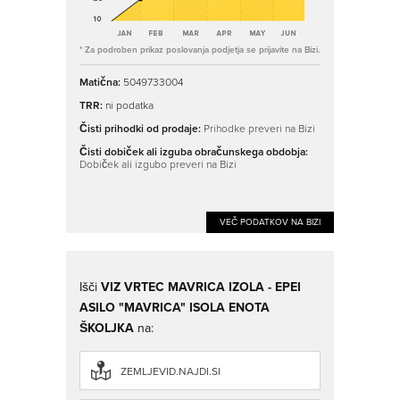
* Za podroben prikaz poslovanja podjetja se prijavite na Bizi.
Matična:
5049733004
TRR:
ni podatka
Čisti prihodki od prodaje:
Prihodke preveri na Bizi
Čisti dobiček ali izguba obračunskega obdobja:
Dobiček ali izgubo preveri na Bizi
VEČ PODATKOV NA BIZI
Išči
VIZ VRTEC MAVRICA IZOLA - EPEI
ASILO "MAVRICA" ISOLA ENOTA
ŠKOLJKA
na:
ZEMLJEVID.NAJDI.SI