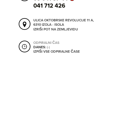
041 712 426
ORODJA
ULICA OKTOBRSKE REVOLUCIJE 11 A,
SHRANI V MOJ ITIS
6310 IZOLA - ISOLA
SO ODPRTA V
IZRIŠI POT NA ZEMLJEVIDU
ODPIRALNI ČAS
OD
DANES:
(-)
IZPIŠI VSE ODPIRALNE ČASE
DO
SO TRENUTNO ODPRTA
SO NON-STOP ODPRTA