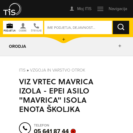
ISKANJE
ORODJA
PRIKAŽI ZEMLJEVID
ITIS
»
VZGOJA IN VARSTVO OTROK
VIZ VRTEC MAVRICA
POSLOVNE ENOTE
IZOLA - EPEI ASILO
"MAVRICA" ISOLA
IZRIŠI POT
ENOTA ŠKOLJKA
POŠLJI SMS
TELEFON
05 641 87 44