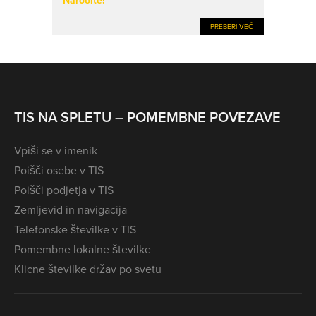
Naročite!
PREBERI VEČ
TIS NA SPLETU – POMEMBNE POVEZAVE
Vpiši se v imenik
Poišči osebe v TIS
Poišči podjetja v TIS
Zemljevid in navigacija
Telefonske številke v TIS
Pomembne lokalne številke
Klicne številke držav po svetu