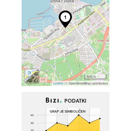
500 m
Leaflet
| © OpenStreetMap contributors
PODATKI