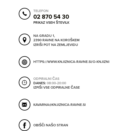
ORODJA
TELEFON
02 870 54 30
SHRANI V MOJ ITIS
PRIKAZ VSEH ŠTEVILK
SO ODPRTA V
NA GRADU 1,
2390 RAVNE NA KOROŠKEM
IZRIŠI POT NA ZEMLJEVIDU
OD
HTTPS://WWW.KNJIZNICA-RAVNE.SI/O-KNJIZNICI/GRAJSK
DO
ODPIRALNI ČAS
DANES:
08:00-20:00
IZPIŠI VSE ODPIRALNE ČASE
SO TRENUTNO ODPRTA
KAVARNA@KNJIZNICA-RAVNE.SI
SO NON-STOP ODPRTA
OBIŠČI NAŠO STRAN