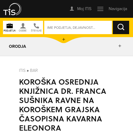
ISKANJE
ORODJA
PRIKAŽI ZEMLJEVID
ITIS
»
BAR
KOROŠKA OSREDNJA
POSLOVNE ENOTE
KNJIŽNICA DR. FRANCA
SUŠNIKA RAVNE NA
IZRIŠI POT
KOROŠKEM GRAJSKA
ČASOPISNA KAVARNA
POŠLJI SMS
ELEONORA