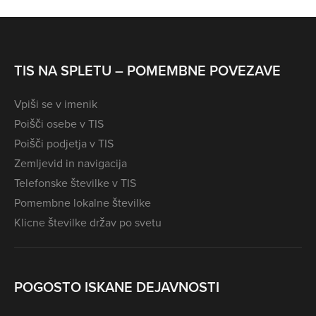
TIS NA SPLETU – POMEMBNE POVEZAVE
Vpiši se v imenik
Poišči osebe v TIS
Poišči podjetja v TIS
Zemljevid in navigacija
Telefonske številke v TIS
Pomembne lokalne številke
Klicne številke držav po svetu
POGOSTO ISKANE DEJAVNOSTI