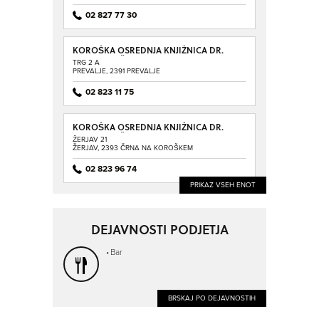
02 827 77 30
KOROŠKA OSREDNJA KNJIŽNICA DR.
FRANCA SUŠNIKA RAVNE NA
TRG 2 A
KOROŠKEM ENOTA PREVALJE
PREVALJE, 2391 PREVALJE
02 823 11 75
KOROŠKA OSREDNJA KNJIŽNICA DR.
FRANCA SUŠNIKA RAVNE NA
ŽERJAV 21
KOROŠKEM ENOTA ŽERJAV
ŽERJAV, 2393 ČRNA NA KOROŠKEM
02 823 96 74
PRIKAZ VSEH ENOT
DEJAVNOSTI PODJETJA
Bar
BRSKAJ PO DEJAVNOSTIH