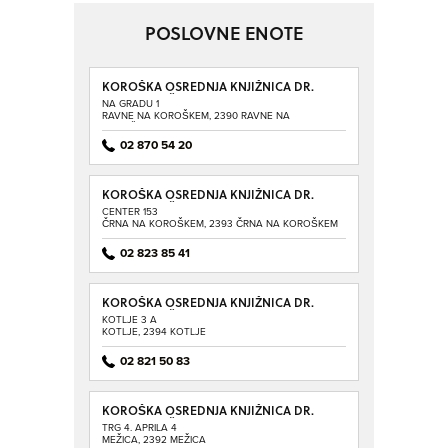
POSLOVNE ENOTE
KOROŠKA OSREDNJA KNJIŽNICA DR.
FRANCA SUŠNIKA RAVNE NA
NA GRADU 1
KOROŠKEM
RAVNE NA KOROŠKEM, 2390 RAVNE NA
KOROŠKEM
02 870 54 20
KOROŠKA OSREDNJA KNJIŽNICA DR.
FRANCA SUŠNIKA RAVNE NA
CENTER 153
KOROŠKEM ENOTA ČRNA NA
ČRNA NA KOROŠKEM, 2393 ČRNA NA KOROŠKEM
KOROŠKEM
02 823 85 41
KOROŠKA OSREDNJA KNJIŽNICA DR.
FRANCA SUŠNIKA RAVNE NA
KOTLJE 3 A
KOROŠKEM ENOTA KOTLJE
KOTLJE, 2394 KOTLJE
02 821 50 83
KOROŠKA OSREDNJA KNJIŽNICA DR.
FRANCA SUŠNIKA RAVNE NA
TRG 4. APRILA 4
KOROŠKEM ENOTA MEŽICA
MEŽICA, 2392 MEŽICA