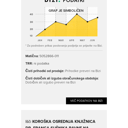
PODATKI
* Za podroben prikaz poslovanja podjetja se prijavite na Bizi.
Matična:
5052866-011
TRR:
ni podatka
Čisti prihodki od prodaje:
Prihodke preveri na Bizi
Čisti dobiček ali izguba obračunskega obdobja:
Dobiček ali izgubo preveri na Bizi
VEČ PODATKOV NA BIZI
Išči
KOROŠKA OSREDNJA KNJIŽNICA