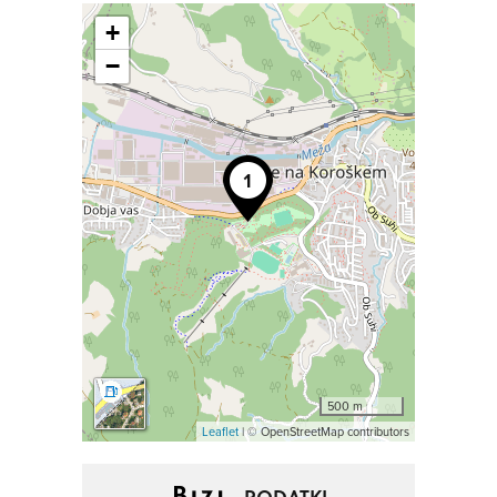
+
−
500 m
Leaflet
| © OpenStreetMap contributors