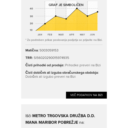
* Za podroben prikaz poslovanja podjetja se prijavite na Bizi.
Matična:
5003059153
TRR:
SI56020290015974935
Čisti prihodki od prodaje:
Prihodke preveri na Bizi
Čisti dobiček ali izguba obračunskega obdobja:
Dobiček ali izgubo preveri na Bizi
VEČ PODATKOV NA BIZI
Išči
METRO TRGOVSKA DRUŽBA D.D.
MANA MARIBOR POBREŽJE
na: