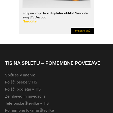
Zdaj na voljo le
v digitalni obliki
! Naročite
svoj DVD-izvod.
Naročite!
PREBERI VEČ
TIS NA SPLETU – POMEMBNE POVEZAVE
Vpiši se v imenik
Poišči osebe v TIS
Poišči podjetja v TIS
Zemljevid in navigacija
Telefonske številke v TIS
Pomembne lokalne številke