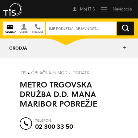
ISKANJE
ORODJA
PRIKAŽI ZEMLJEVID
ITIS
»
OBLAČILA IN MODNI DODATKI
METRO TRGOVSKA
POSLOVNE ENOTE
DRUŽBA D.D. MANA
MARIBOR POBREŽJE
IZRIŠI POT
TELEFON
POŠLJI SMS
02 300 33 50