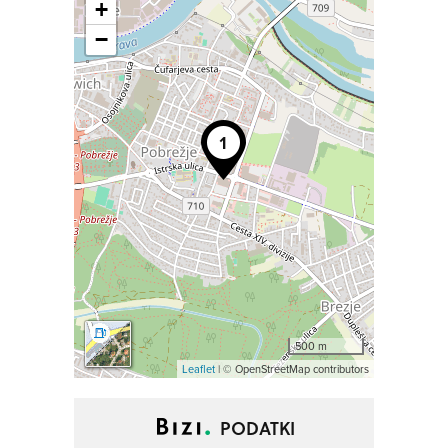
+
−
500 m
Leaflet
| © OpenStreetMap contributors
PODATKI