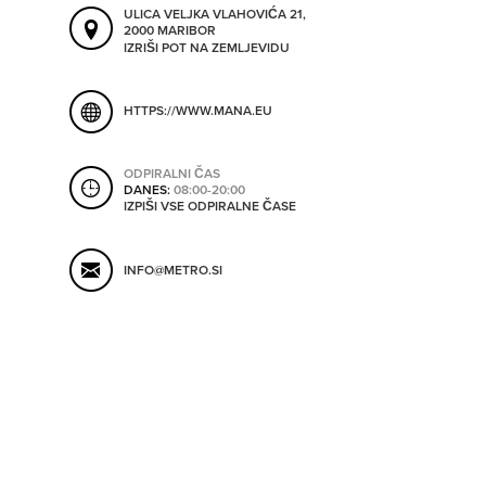
ULICA VELJKA VLAHOVIĆA 21,
ORODJA
2000 MARIBOR
IZRIŠI POT NA ZEMLJEVIDU
SHRANI V MOJ ITIS
SO ODPRTA V
HTTPS://WWW.MANA.EU
OD
ODPIRALNI ČAS
DANES:
08:00-20:00
IZPIŠI VSE ODPIRALNE ČASE
DO
INFO@METRO.SI
SO TRENUTNO ODPRTA
SO NON-STOP ODPRTA