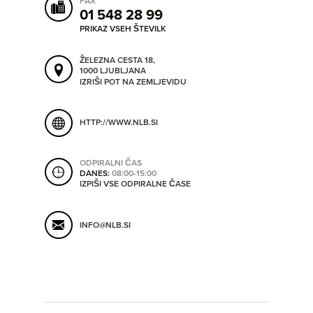
FAX
ORODJA
01 548 28 99
PRIKAZ VSEH ŠTEVILK
SHRANI V MOJ ITIS
ŽELEZNA CESTA 18,
SO ODPRTA V
1000 LJUBLJANA
IZRIŠI POT NA ZEMLJEVIDU
OD
HTTP://WWW.NLB.SI
DO
ODPIRALNI ČAS
DANES:
08:00-15:00
IZPIŠI VSE ODPIRALNE ČASE
SO TRENUTNO ODPRTA
INFO@NLB.SI
SO NON-STOP ODPRTA