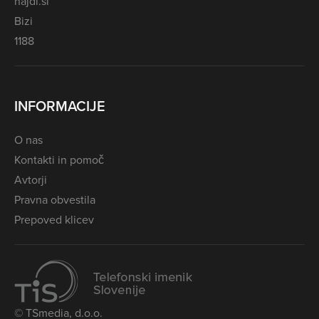
najdi.si
Bizi
1188
INFORMACIJE
O nas
Kontakti in pomoč
Avtorji
Pravna obvestila
Prepoved klicev
© TSmedia, d.o.o.