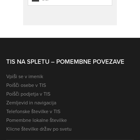
TIS NA SPLETU – POMEMBNE POVEZAVE
Vpiši se v imenik
Poišči osebe v TIS
Poišči podjetja v TIS
Zemljevid in navigacija
Telefonske številke v TIS
Pomembne lokalne številke
Klicne številke držav po svetu