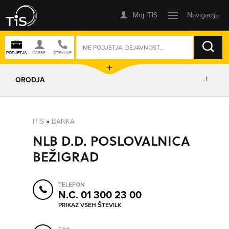
ISKANJE
ORODJA
PRIKAŽI ZEMLJEVID
ITIS
»
BANKA
NLB D.D. POSLOVALNICA
POSLOVNE ENOTE
BEŽIGRAD
IZRIŠI POT
TELEFON
N.C. 01 300 23 00
POŠLJI SMS
PRIKAZ VSEH ŠTEVILK