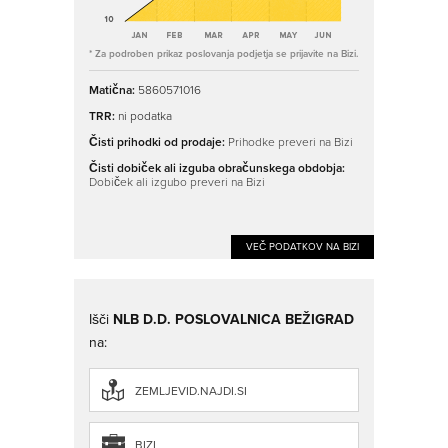
* Za podroben prikaz poslovanja podjetja se prijavite na Bizi.
Matična:
5860571016
TRR:
ni podatka
Čisti prihodki od prodaje:
Prihodke preveri na Bizi
Čisti dobiček ali izguba obračunskega obdobja:
Dobiček ali izgubo preveri na Bizi
VEČ PODATKOV NA BIZI
Išči
NLB D.D. POSLOVALNICA BEŽIGRAD
na:
ZEMLJEVID.NAJDI.SI
BIZI