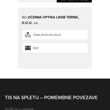
Išči
OČESNA OPTIKA LIKEB TERNIK,
D.O.O.
na:
ZEMLJEVID.NAJDI.SI
BIZI
TIS NA SPLETU – POMEMBNE POVEZAVE
Vpiši se v imenik