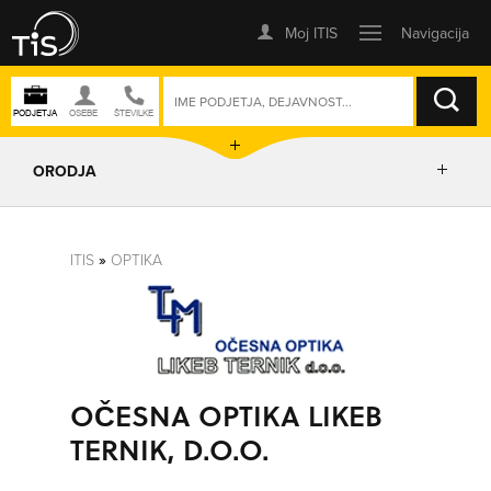
ISKANJE
ORODJA
PRIKAŽI ZEMLJEVID
ITIS
»
OPTIKA
IZRIŠI POT
POŠLJI SMS
OČESNA OPTIKA LIKEB
TERNIK, D.O.O.
ORODJA