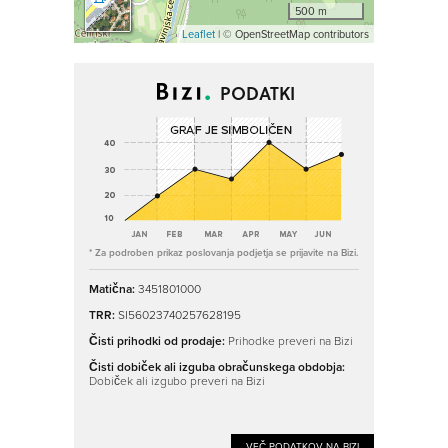
500 m
Leaflet
| © OpenStreetMap contributors
PODATKI
* Za podroben prikaz poslovanja podjetja se prijavite na Bizi.
Matična:
3451801000
TRR:
SI56023740257628195
Čisti prihodki od prodaje:
Prihodke preveri na Bizi
Čisti dobiček ali izguba obračunskega obdobja:
Dobiček ali izgubo preveri na Bizi
VEČ PODATKOV NA BIZI