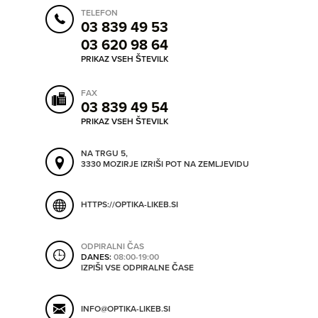
SHRANI V MOJ ITIS
TELEFON
03 839 49 53
03 620 98 64
PRIKAZ VSEH ŠTEVILK
SO ODPRTA V
FAX
03 839 49 54
OD
PRIKAZ VSEH ŠTEVILK
NA TRGU 5,
DO
3330 MOZIRJE
IZRIŠI POT NA ZEMLJEVIDU
HTTPS://OPTIKA-LIKEB.SI
SO TRENUTNO ODPRTA
ODPIRALNI ČAS
SO NON-STOP ODPRTA
DANES:
08:00-19:00
IZPIŠI VSE ODPIRALNE ČASE
INFO@OPTIKA-LIKEB.SI