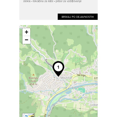
stekla
tekočina za leče
pribor za vzdrževanje
BRSKAJ PO DEJAVNOSTIH
+
−