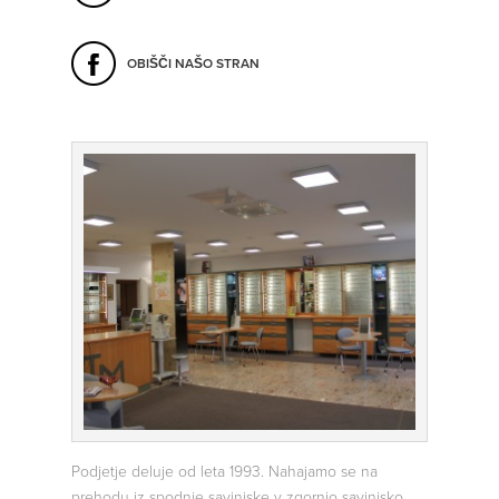
OBIŠČI NAŠO STRAN
Podjetje deluje od leta 1993. Nahajamo se na
prehodu iz spodnje savinjske v zgornjo savinjsko