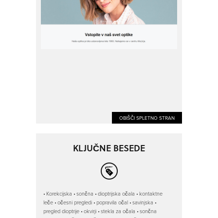
OBIŠČI SPLETNO STRAN
KLJUČNE BESEDE
Korekcijska
sončna
dioptrijska očala
kontaktne
leče
očesni pregledi
popravila očal
savinjska
pregled dioptrije
okvirji
stekla za očala
sončna