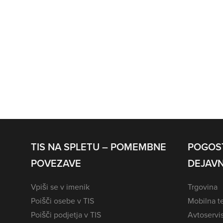
TIS NA SPLETU – POMEMBNE
POGOS
POVEZAVE
DEJAVN
Vpiši se v imenik
Trgovina
Poišči osebe v TIS
Mobilna te
Poišči podjetja v TIS
Avtoservi