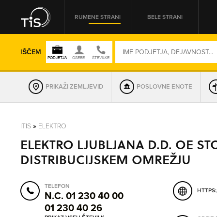
RUMENE STRANI
BELE STRANI
IŠČEM
PRIKAŽI ZEMLJEVID
POSLOVNE ENOTE
REGIJA
ITIS
»
ELEKTRO
ELEKTRO LJUBLJANA D.D. OE ST
OMREŽNA ŠT.
DISTRIBUCIJSKEM OMREŽJU
TELEFON
HTTPS:
N.C. 01 230 40 00
01 230 40 26