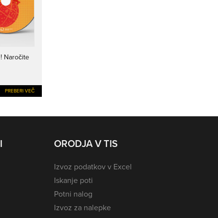
i
! Naročite
PREBERI VEČ
I
ORODJA V TIS
Izvoz podatkov v Excel
Iskanje poti
Potni nalog
Izvoz za nalepke