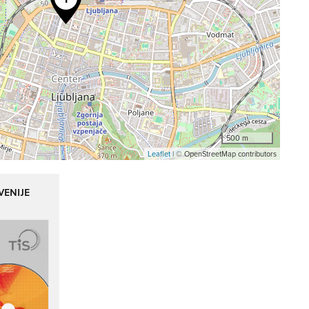
500 m
Leaflet
| © OpenStreetMap contributors
VENIJE