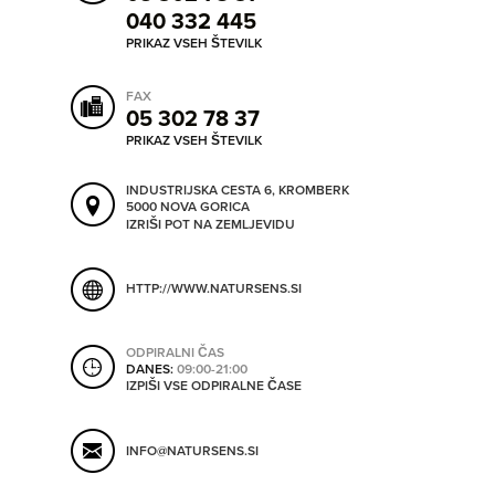
040 332 445
ORODJA
PRIKAZ VSEH ŠTEVILK
SHRANI V MOJ ITIS
FAX
SO ODPRTA V
05 302 78 37
PRIKAZ VSEH ŠTEVILK
OD
INDUSTRIJSKA CESTA 6, KROMBERK
5000 NOVA GORICA
IZRIŠI POT NA ZEMLJEVIDU
DO
HTTP://WWW.NATURSENS.SI
SO TRENUTNO ODPRTA
ODPIRALNI ČAS
DANES:
09:00-21:00
IZPIŠI VSE ODPIRALNE ČASE
SO NON-STOP ODPRTA
INFO@NATURSENS.SI