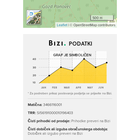
500 m
Leaflet
| © OpenStreetMap contributors
PODATKI
* Za podroben prikaz poslovanja podjetja se prijavite na Bizi.
Matična:
3466116001
TRR:
SI56191000010196403
Čisti prihodki od prodaje:
Prihodke preveri na Bizi
Čisti dobiček ali izguba obračunskega obdobja:
Dobiček ali izgubo preveri na Bizi