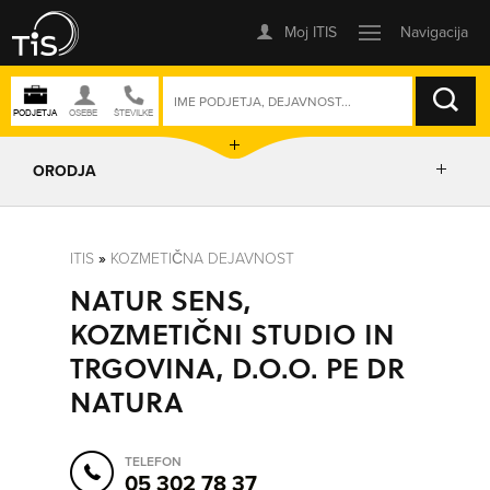
ISKANJE
ORODJA
PRIKAŽI ZEMLJEVID
ITIS
»
KOZMETIČNA DEJAVNOST
NATUR SENS,
POSLOVNE ENOTE
KOZMETIČNI STUDIO IN
TRGOVINA, D.O.O. PE DR
IZRIŠI POT
NATURA
POŠLJI SMS
TELEFON
05 302 78 37