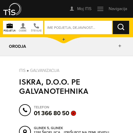
ISKANJE
ORODJA
PRIKAŽI ZEMLJEVID
ITIS
»
GALVANIZACIJA
ISKRA, D.O.O. PE
POSLOVNE ENOTE
GALVANOTEHNIKA
IZRIŠI POT
TELEFON
01 366 80 50
POŠLJI SMS
GLINEK 5, GLINEK
1291 ŠKOFLJICA
IZRIŠI POT NA ZEMLJEVIDU