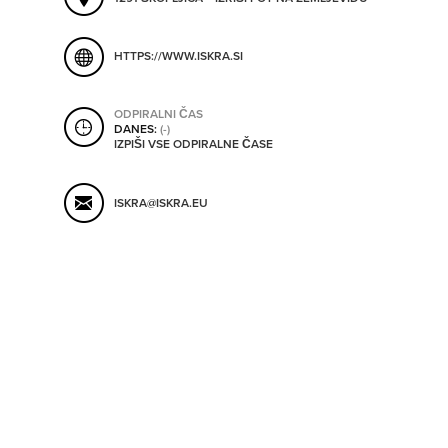
ORODJA
HTTPS://WWW.ISKRA.SI
SHRANI V MOJ ITIS
SO ODPRTA V
ODPIRALNI ČAS
DANES:
(-)
IZPIŠI VSE ODPIRALNE ČASE
OD
ISKRA@ISKRA.EU
DO
SO TRENUTNO ODPRTA
SO NON-STOP ODPRTA