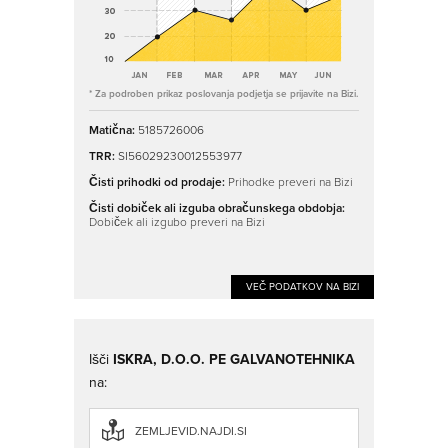
* Za podroben prikaz poslovanja podjetja se prijavite na Bizi.
Matična:
5185726006
TRR:
SI56029230012553977
Čisti prihodki od prodaje:
Prihodke preveri na Bizi
Čisti dobiček ali izguba obračunskega obdobja:
Dobiček ali izgubo preveri na Bizi
VEČ PODATKOV NA BIZI
Išči
ISKRA, D.O.O. PE GALVANOTEHNIKA
na:
ZEMLJEVID.NAJDI.SI