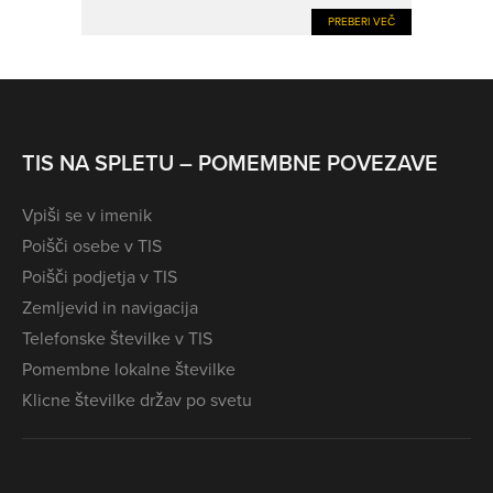
PREBERI VEČ
TIS NA SPLETU – POMEMBNE POVEZAVE
Vpiši se v imenik
Poišči osebe v TIS
Poišči podjetja v TIS
Zemljevid in navigacija
Telefonske številke v TIS
Pomembne lokalne številke
Klicne številke držav po svetu