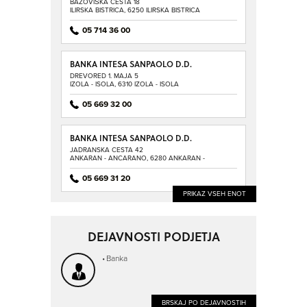
BAZOVIŠKA CESTA 18
POSLOVALNICA ILIRSKA BISTRICA
ILIRSKA BISTRICA, 6250 ILIRSKA BISTRICA
05 714 36 00
BANKA INTESA SANPAOLO D.D.
POSLOVNA ENOTA IZOLA,
DREVORED 1. MAJA 5
POSLOVALNICA IZOLA
IZOLA - ISOLA, 6310 IZOLA - ISOLA
05 669 32 00
BANKA INTESA SANPAOLO D.D.
POSLOVNA ENOTA KOPER,
JADRANSKA CESTA 42
POSLOVALNICA ANKARAN
ANKARAN - ANCARANO, 6280 ANKARAN -
ANCARANO
05 669 31 20
PRIKAZ VSEH ENOT
DEJAVNOSTI PODJETJA
Banka
BRSKAJ PO DEJAVNOSTIH