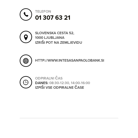
ORODJA
TELEFON
01 307 63 21
SHRANI V MOJ ITIS
SO ODPRTA V
SLOVENSKA CESTA 52,
1000 LJUBLJANA
IZRIŠI POT NA ZEMLJEVIDU
OD
HTTP://WWW.INTESASANPAOLOBANK.SI
DO
ODPIRALNI ČAS
DANES:
08:30-12:30, 14:00-16:00
IZPIŠI VSE ODPIRALNE ČASE
SO TRENUTNO ODPRTA
SO NON-STOP ODPRTA