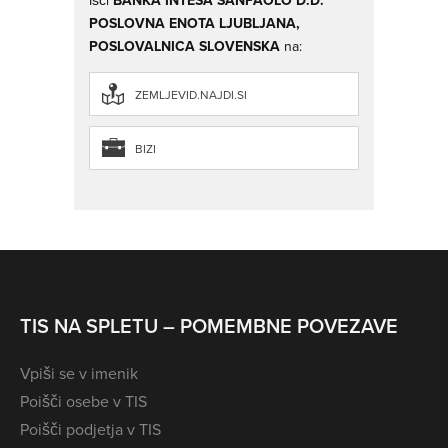
Išči
BANKA INTESA SANPAOLO D.D.
POSLOVNA ENOTA LJUBLJANA,
POSLOVALNICA SLOVENSKA
na:
ZEMLJEVID.NAJDI.SI
BIZI
TIS NA SPLETU – POMEMBNE POVEZAVE
Vpiši se v imenik
Poišči osebe v TIS
Poišči podjetja v TIS