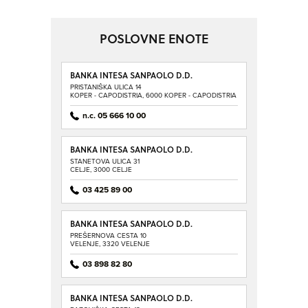
POSLOVNE ENOTE
BANKA INTESA SANPAOLO D.D.
PRISTANIŠKA ULICA 14
KOPER - CAPODISTRIA, 6000 KOPER - CAPODISTRIA
n.c. 05 666 10 00
BANKA INTESA SANPAOLO D.D.
POSLOVNA ENOTA CELJE,
STANETOVA ULICA 31
POSLOVALNICA CELJE
CELJE, 3000 CELJE
03 425 89 00
BANKA INTESA SANPAOLO D.D.
POSLOVNA ENOTA CELJE,
PREŠERNOVA CESTA 10
POSLOVALNICA VELENJE
VELENJE, 3320 VELENJE
03 898 82 80
BANKA INTESA SANPAOLO D.D.
POSLOVNA ENOTA ILIRSKA BISTRICA,