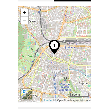
+
−
500 m
Leaflet
| © OpenStreetMap contributors