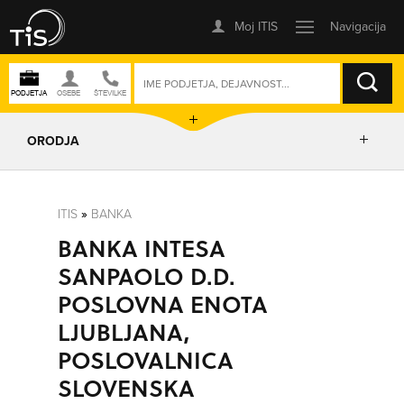
ISKANJE
ORODJA
PRIKAŽI ZEMLJEVID
ITIS
»
BANKA
BANKA INTESA
POSLOVNE ENOTE
SANPAOLO D.D.
POSLOVNA ENOTA
IZRIŠI POT
LJUBLJANA,
POSLOVALNICA
POŠLJI SMS
SLOVENSKA