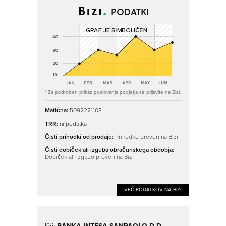
PODATKI
* Za podroben prikaz poslovanja podjetja se prijavite na Bizi.
Matična:
5092221108
TRR:
ni podatka
Čisti prihodki od prodaje:
Prihodke preveri na Bizi
Čisti dobiček ali izguba obračunskega obdobja:
Dobiček ali izgubo preveri na Bizi
VEČ PODATKOV NA BIZI