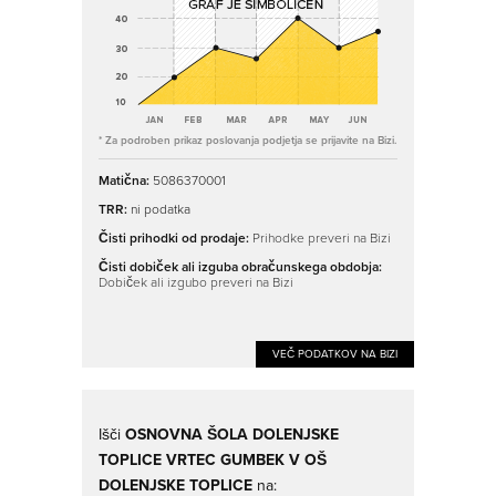
* Za podroben prikaz poslovanja podjetja se prijavite na Bizi.
Matična:
5086370001
TRR:
ni podatka
Čisti prihodki od prodaje:
Prihodke preveri na Bizi
Čisti dobiček ali izguba obračunskega obdobja:
Dobiček ali izgubo preveri na Bizi
VEČ PODATKOV NA BIZI
Išči
OSNOVNA ŠOLA DOLENJSKE
TOPLICE VRTEC GUMBEK V OŠ
DOLENJSKE TOPLICE
na: