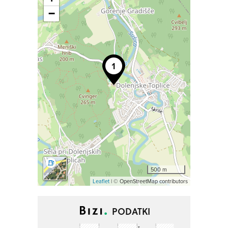
−
500 m
Leaflet
| © OpenStreetMap contributors
PODATKI