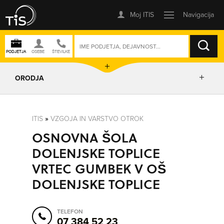
ISKANJE
ORODJA
PRIKAŽI ZEMLJEVID
ITIS
»
VZGOJA IN VARSTVO OTROK
OSNOVNA ŠOLA
POSLOVNE ENOTE
DOLENJSKE TOPLICE
VRTEC GUMBEK V OŠ
IZRIŠI POT
DOLENJSKE TOPLICE
POŠLJI SMS
TELEFON
07 384 52 23