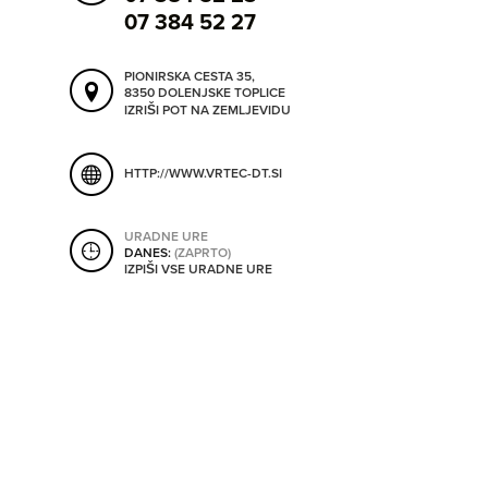
ORODJA
07 384 52 27
PIONIRSKA CESTA 35,
SHRANI V MOJ ITIS
8350 DOLENJSKE TOPLICE
SO ODPRTA V
IZRIŠI POT NA ZEMLJEVIDU
OD
HTTP://WWW.VRTEC-DT.SI
DO
URADNE URE
DANES:
(ZAPRTO)
IZPIŠI VSE URADNE URE
SO TRENUTNO ODPRTA
SO NON-STOP ODPRTA