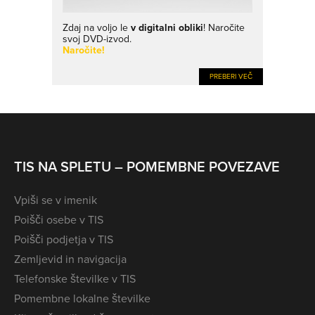
Zdaj na voljo le
v digitalni obliki
! Naročite
svoj DVD-izvod.
Naročite!
PREBERI VEČ
TIS NA SPLETU – POMEMBNE POVEZAVE
Vpiši se v imenik
Poišči osebe v TIS
Poišči podjetja v TIS
Zemljevid in navigacija
Telefonske številke v TIS
Pomembne lokalne številke