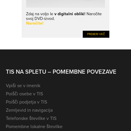
Zdaj na voljo le
v digitalni obliki
! Naročite
svoj DVD-izvod.
Naročite!
PREBERI VEČ
TIS NA SPLETU – POMEMBNE POVEZAVE
Vpiši se v imenik
Poišči osebe v TIS
Poišči podjetja v TIS
Zemljevid in navigacija
Telefonske številke v TIS
Pomembne lokalne številke