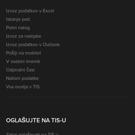
Izvoz podatkov v Excel
Iskanje poti
Potni nalog
Izvoz za nalepke
Izvoz podatkov v Outlook
Pošlji na mobitel
V osebni imenik
Odpiralni časi
Natisni podatke
Vsa orodja v TIS
OGLAŠUJTE NA TIS-U
Zakaj oglaševati na TIS-u