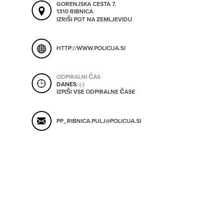
GORENJSKA CESTA 7,
ORODJA
1310 RIBNICA
IZRIŠI POT NA ZEMLJEVIDU
SHRANI V MOJ ITIS
SO ODPRTA V
HTTP://WWW.POLICIJA.SI
ODPIRALNI ČAS
OD
DANES:
(-)
IZPIŠI VSE ODPIRALNE ČASE
DO
PP_RIBNICA.PULJ@POLICIJA.SI
SO TRENUTNO ODPRTA
SO NON-STOP ODPRTA