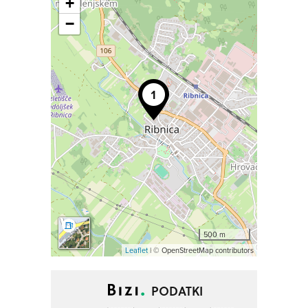
+
−
500 m
Leaflet
| © OpenStreetMap contributors
PODATKI