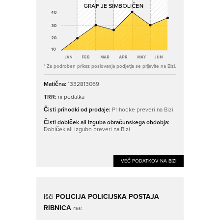
* Za podroben prikaz poslovanja podjetja se prijavite na Bizi.
Matična:
1332813069
TRR:
ni podatka
Čisti prihodki od prodaje:
Prihodke preveri na Bizi
Čisti dobiček ali izguba obračunskega obdobja:
Dobiček ali izgubo preveri na Bizi
VEČ PODATKOV NA BIZI
Išči
POLICIJA POLICIJSKA POSTAJA
RIBNICA
na: