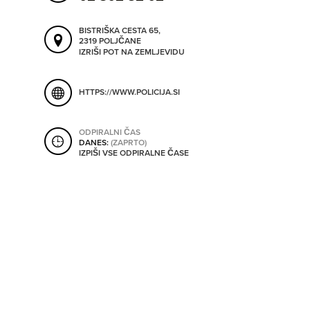
ORODJA
BISTRIŠKA CESTA 65,
2319 POLJČANE
SHRANI V MOJ ITIS
IZRIŠI POT NA ZEMLJEVIDU
SO ODPRTA V
HTTPS://WWW.POLICIJA.SI
OD
ODPIRALNI ČAS
DANES:
(ZAPRTO)
DO
IZPIŠI VSE ODPIRALNE ČASE
SO TRENUTNO ODPRTA
SO NON-STOP ODPRTA