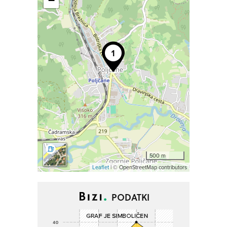
−
500 m
Leaflet
| © OpenStreetMap contributors
PODATKI