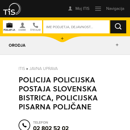
ISKANJE
ORODJA
PRIKAŽI ZEMLJEVID
ITIS
»
JAVNA UPRAVA
POLICIJA POLICIJSKA
POSLOVNE ENOTE
POSTAJA SLOVENSKA
BISTRICA, POLICIJSKA
IZRIŠI POT
PISARNA POLJČANE
POŠLJI SMS
TELEFON
02 802 52 02