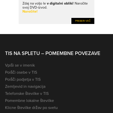
Zdaj na voljo le
v digitalni obliki
! Naročite
svoj DVD-izvod.
Naročite!
PREBERI VEČ
TIS NA SPLETU – POMEMBNE POVEZAVE
Vpiši se v imenik
Poišči osebe v TIS
Poišči podjetja v TIS
Zemljevid in navigacija
Telefonske številke v TIS
Pomembne lokalne številke
Klicne številke držav po svetu