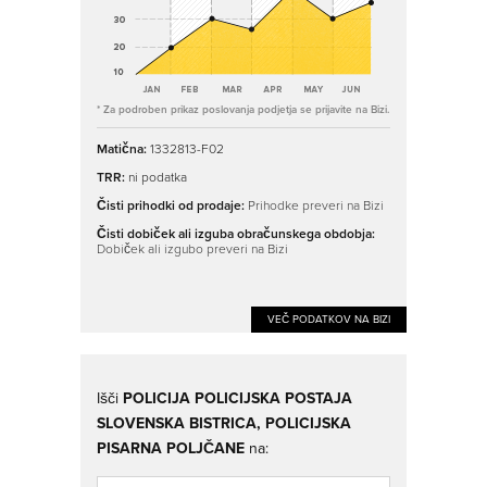
* Za podroben prikaz poslovanja podjetja se prijavite na Bizi.
Matična:
1332813-F02
TRR:
ni podatka
Čisti prihodki od prodaje:
Prihodke preveri na Bizi
Čisti dobiček ali izguba obračunskega obdobja:
Dobiček ali izgubo preveri na Bizi
VEČ PODATKOV NA BIZI
Išči
POLICIJA POLICIJSKA POSTAJA
SLOVENSKA BISTRICA, POLICIJSKA
PISARNA POLJČANE
na: