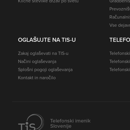
Klicne številke držav po svetu
Gradbeniš
Prevozništ
Računalniš
Vse dejavn
OGLAŠUJTE NA TIS-U
TELEFO
Zakaj oglaševati na TIS-u
Telefonski
Načini oglaševanja
Telefonsk
Splošni pogoji oglaševanja
Telefonski
Kontakt in naročilo