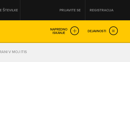
 ŠTEVILKE
PRIJAVITE SE
REGISTRACIJA
NAPREDNO
DEJAVNOSTI
ISKANJE
OD
DO
ANI V MOJ ITIS
URA
URA
SO NON-STOP ODPRTA