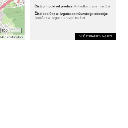
Čisti prihodki od prodaje:
Prihodke preveri na Bizi
Čisti dobiček ali izguba obračunskega obdobja:
Dobiček ali izgubo preveri na Bizi
500 m
VEČ PODATKOV NA BIZI
Map contributors