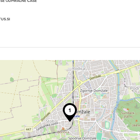
 VSE ODPIRALNE ČASE
US.SI