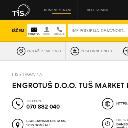
RUMENE STRANI
BELE STRANI
IŠČEM
PRIKAŽI ZEMLJEVID
POSLOVNE ENOTE
REGIJA
ITIS
»
TRGOVINA
ENGROTUŠ D.O.O. TUŠ MARKET
OMREŽNA ŠT.
TELEFON
HTTPS:
070 882 040
ODPIR
LJUBLJANSKA CESTA 65,
DANES
1230 DOMŽALE