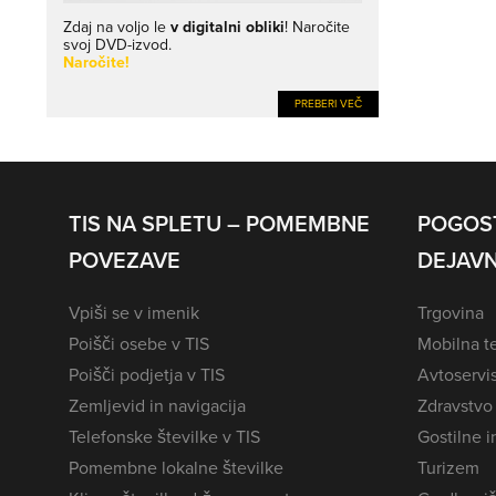
Zdaj na voljo le
v digitalni obliki
! Naročite
svoj DVD-izvod.
Naročite!
PREBERI VEČ
TIS NA SPLETU – POMEMBNE
POGOS
POVEZAVE
DEJAVN
Vpiši se v imenik
Trgovina
Poišči osebe v TIS
Mobilna te
Poišči podjetja v TIS
Avtoservi
Zemljevid in navigacija
Zdravstvo
Telefonske številke v TIS
Gostilne i
Pomembne lokalne številke
Turizem