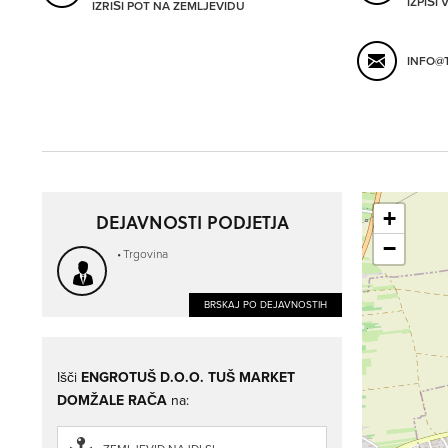
IZPIŠI
IZRIŠI POT NA ZEMLJEVIDU
INFO@T
+
DEJAVNOSTI PODJETJA
−
Trgovina
BRSKAJ PO DEJAVNOSTIH
Išči
ENGROTUŠ D.O.O. TUŠ MARKET
DOMŽALE RAČA
na: