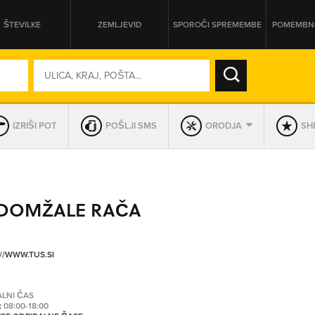
ŠTEVILKE
ZEMLJEVID
SPOROČI SPREMEMBE
POMEMBNE
SO ODPRTA V
IZRIŠI POT
POŠLJI SMS
ORODJA
SHR
DAN
SO TRENUTNO ODPRTA
 DOMŽALE RAČA
PRIKAŽI PODJETJA KI IMAJO
//WWW.TUS.SI
ALNI ČAS
:
08:00-18:00