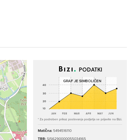
PODATKI
* Za podroben prikaz poslovanja podjetja se prijavite na Bizi.
Matična:
5494516110
TRR:
SI56290000055034165