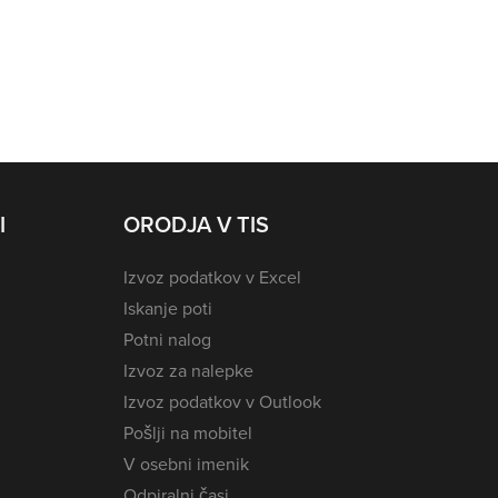
I
ORODJA V TIS
Izvoz podatkov v Excel
Iskanje poti
Potni nalog
Izvoz za nalepke
Izvoz podatkov v Outlook
Pošlji na mobitel
V osebni imenik
Odpiralni časi