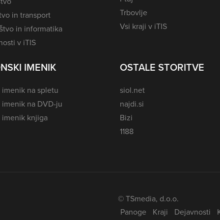
tvo
Trbovlje
vo in transport
Vsi kraji v iTIS
tvo in informatika
osti v iTIS
NSKI IMENIK
OSTALE STORITVE
 imenik na spletu
siol.net
i imenik na DVD-ju
najdi.si
 imenik knjiga
Bizi
1188
© TSmedia, d.o.o.
Panoge
Kraji
Dejavnosti