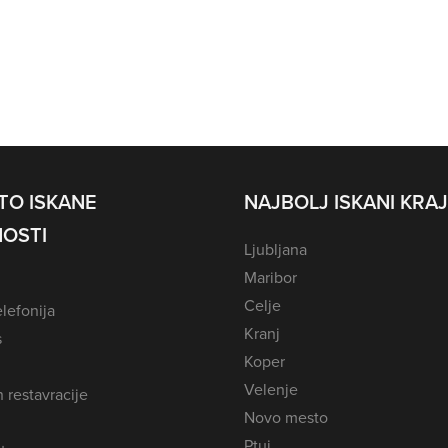
TO ISKANE
NAJBOLJ ISKANI KRAJ
OSTI
Ljubljana
Maribor
Celje
lefonija
Kranj
s
Koper
Velenje
n restavracije
Novo mesto
Ptuj