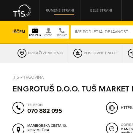
RUMENE STRANI
BELE STRANI
IŠČEM
PRIKAŽI ZEMLJEVID
POSLOVNE ENOTE
REGIJA
ITIS
»
TRGOVINA
ENGROTUŠ D.O.O. TUŠ MARKET
OMREŽNA ŠT.
TELEFON
HTTPS:
070 882 095
ODPIR
MARIBORSKA CESTA 10,
DANES
2392 MEŽICA