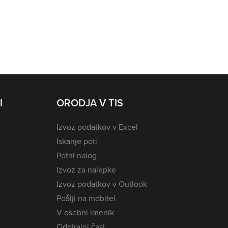
I
ORODJA V TIS
Izvoz podatkov v Excel
Iskanje poti
Potni nalog
Izvoz za nalepke
Izvoz podatkov v Outlook
Pošlji na mobitel
V osebni imenik
Odpiralni časi