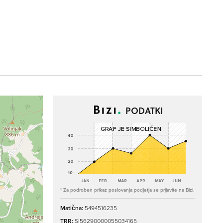
PODATKI
* Za podroben prikaz poslovanja podjetja se prijavite na Bizi.
Matična:
5494516235
TRR:
SI56290000055034165