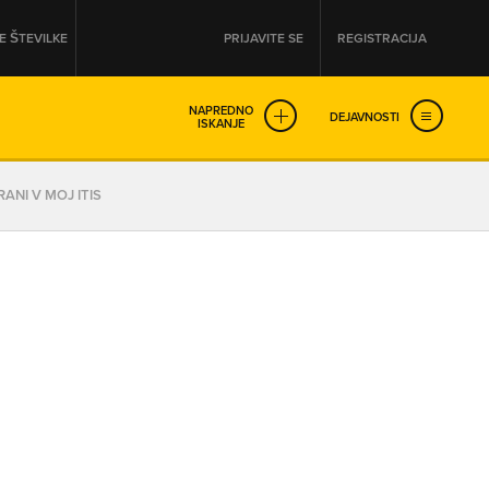
 ŠTEVILKE
PRIJAVITE SE
REGISTRACIJA
NAPREDNO
DEJAVNOSTI
ISKANJE
OD
DO
ANI V MOJ ITIS
URA
URA
SO NON-STOP ODPRTA