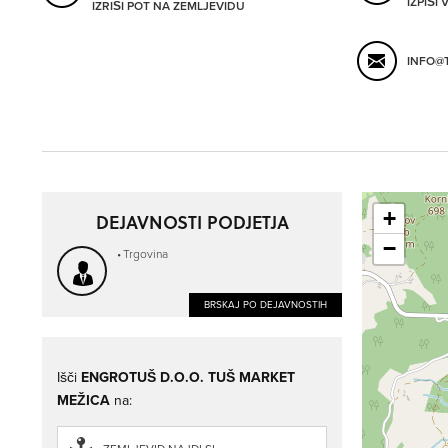
IZPIŠI
IZRIŠI POT NA ZEMLJEVIDU
INFO@T
+
DEJAVNOSTI PODJETJA
−
Trgovina
BRSKAJ PO DEJAVNOSTIH
Išči
ENGROTUŠ D.O.O. TUŠ MARKET
MEŽICA
na: