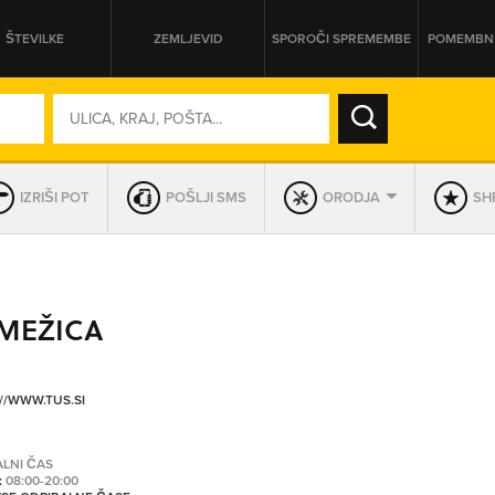
ŠTEVILKE
ZEMLJEVID
SPOROČI SPREMEMBE
POMEMBNE
SO ODPRTA V
IZRIŠI POT
POŠLJI SMS
ORODJA
SHR
DAN
SO TRENUTNO ODPRTA
 MEŽICA
PRIKAŽI PODJETJA KI IMAJO
//WWW.TUS.SI
ALNI ČAS
:
08:00-20:00