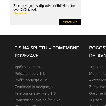
Zdaj na voljo le
v digitalni obliki
! Naročite
svoj DVD-izvod.
Naročite!
PREBERI VEČ
TIS NA SPLETU – POMEMBNE
POGOS
POVEZAVE
DEJAVN
Vpiši se v imenik
Trgovina
Poišči osebe v TIS
Mobilna te
Poišči podjetja v TIS
Avtoservi
Zemljevid in navigacija
Zdravstvo
Telefonske številke v TIS
Gostilne i
Pomembne lokalne številke
Turizem