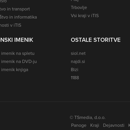
tvo
Trbovlje
vo in transport
Vsi kraji v iTIS
tvo in informatika
osti v iTIS
NSKI IMENIK
OSTALE STORITVE
 imenik na spletu
siol.net
i imenik na DVD-ju
najdi.si
 imenik knjiga
Bizi
1188
© TSmedia, d.o.o.
Panoge
Kraji
Dejavnosti