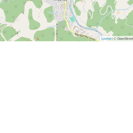
Leaflet
| © OpenStreet