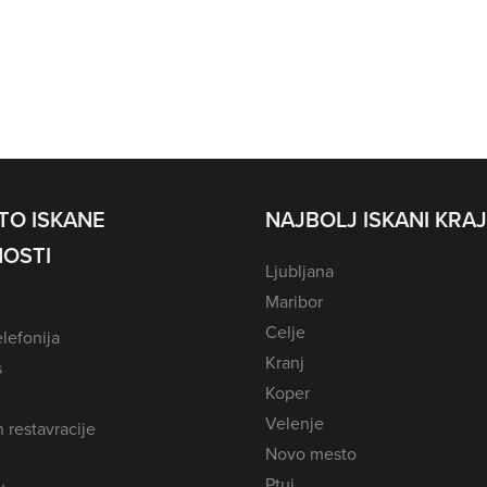
TO ISKANE
NAJBOLJ ISKANI KRAJ
OSTI
Ljubljana
Maribor
Celje
lefonija
Kranj
s
Koper
Velenje
n restavracije
Novo mesto
Ptuj