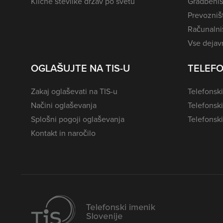
Klicne številke držav po svetu
Gradbeniš
Prevozništ
Računalniš
Vse dejavn
OGLAŠUJTE NA TIS-U
TELEFO
Zakaj oglaševati na TIS-u
Telefonski
Načini oglaševanja
Telefonsk
Splošni pogoji oglaševanja
Telefonski
Kontakt in naročilo