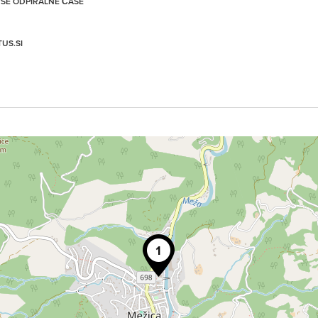
 VSE ODPIRALNE ČASE
US.SI