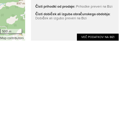
Čisti prihodki od prodaje:
Prihodke preveri na Bizi
Čisti dobiček ali izguba obračunskega obdobja:
Dobiček ali izgubo preveri na Bizi
500 m
VEČ PODATKOV NA BIZI
Map contributors