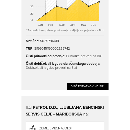
* Za podroben prikaz poslovanja podjetja se prijavite na Bizi.
Matična:
5025796418
TRR:
SI56045150000225742
Čisti prihodki od prodaje:
Prihodke preveri na Bizi
Čisti dobiček ali izguba obračunskega obdobja:
Dobiček ali izgubo preveri na Bizi
VEČ PODATKOV NA BIZI
Išči
PETROL D.D., LJUBLJANA BENCINSKI
SERVIS CELJE - MARIBORSKA
na:
ZEMLJEVID.NAJDI.SI