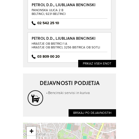
PETROL D.D., LJUBLJANA BENCINSKI
SERVIS BELTINCI
PANONSKA ULICA 2 B
BELTINCI, 9231 BELTINCI
02 542 25 10
PETROL D.D., LJUBLJANA BENCINSKI
SERVIS BISTRICA OB SOTLI
HRASTJE OB BISTRICI 1 A
HRASTJE OB BISTRICI, 3256 BISTRICA OB SOTLI
03 809 00 20
PRIKAZ VSEH ENOT
DEJAVNOSTI PODJETJA
Bencinski servisi in kuriva
BRSKAJ PO DEJAVNOSTIH
+