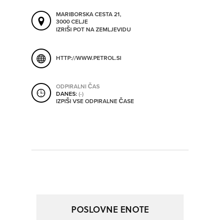
ORODJA
MARIBORSKA CESTA 21,
3000 CELJE
IZRIŠI POT NA ZEMLJEVIDU
SHRANI V MOJ ITIS
SO ODPRTA V
HTTP://WWW.PETROL.SI
OD
ODPIRALNI ČAS
DANES:
(-)
IZPIŠI VSE ODPIRALNE ČASE
DO
SO TRENUTNO ODPRTA
SO NON-STOP ODPRTA
POSLOVNE ENOTE