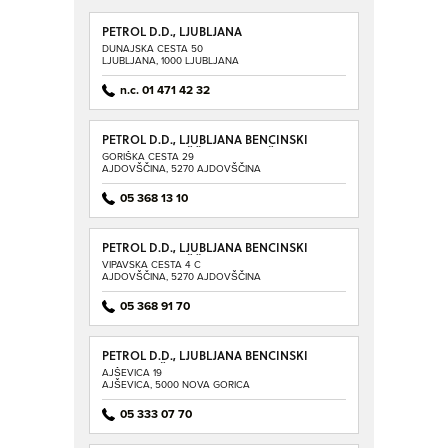
PETROL D.D., LJUBLJANA
DUNAJSKA CESTA 50
LJUBLJANA, 1000 LJUBLJANA
n.c. 01 471 42 32
PETROL D.D., LJUBLJANA BENCINSKI
SERVIS AJDOVŠČINA - GORIŠKA
GORIŠKA CESTA 29
AJDOVŠČINA, 5270 AJDOVŠČINA
05 368 13 10
PETROL D.D., LJUBLJANA BENCINSKI
SERVIS AJDOVŠČINA - VIPAVSKA
VIPAVSKA CESTA 4 C
AJDOVŠČINA, 5270 AJDOVŠČINA
05 368 91 70
PETROL D.D., LJUBLJANA BENCINSKI
SERVIS AJŠEVICA
AJŠEVICA 19
AJŠEVICA, 5000 NOVA GORICA
05 333 07 70