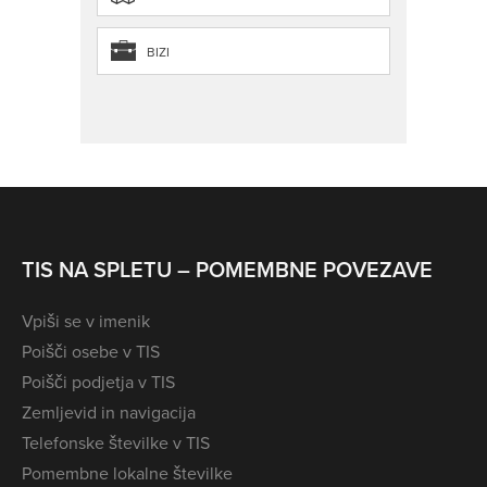
BIZI
TIS NA SPLETU – POMEMBNE POVEZAVE
Vpiši se v imenik
Poišči osebe v TIS
Poišči podjetja v TIS
Zemljevid in navigacija
Telefonske številke v TIS
Pomembne lokalne številke