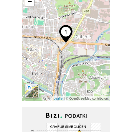
−
500 m
Leaflet
| © OpenStreetMap contributors
PODATKI