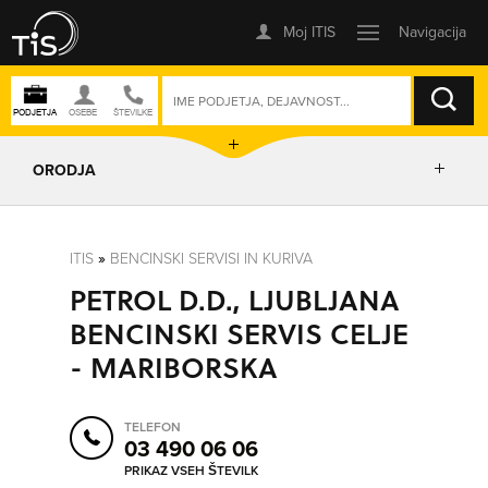
ISKANJE
ORODJA
PRIKAŽI ZEMLJEVID
ITIS
»
BENCINSKI SERVISI IN KURIVA
PETROL D.D., LJUBLJANA
POSLOVNE ENOTE
BENCINSKI SERVIS CELJE
- MARIBORSKA
IZRIŠI POT
TELEFON
POŠLJI SMS
03 490 06 06
PRIKAZ VSEH ŠTEVILK